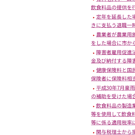
飲食料品の提供を
定年を延長した
きに支払う退職一
農業者が農業用
をした場合に市か
障害者雇用促進
金及び納付する障
健康保険料と国
保険者に保険料相
平成30年7月
の補助を受けた場
飲食料品の製造
等を使用して飲食
等に係る適用税率
関与税理士から