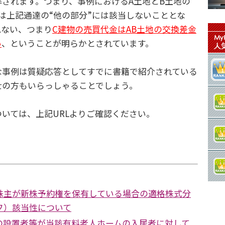
されます。つまり、事例におけるA土地とB土地の
は上記通達の“他の部分”には該当しないこととな
れない、つまり
C建物の売買代金はAB土地の交換差金
い
、ということが明らかとされています。
事例は質疑応答としてすでに書籍で紹介されている
士の方もいらっしゃることでしょう。
いては、上記URLよりご確認ください。
株主が新株予約権を保有している場合の適格株式分
フ）該当性について
の設置者等が当該有料老人ホームの入居者に対して