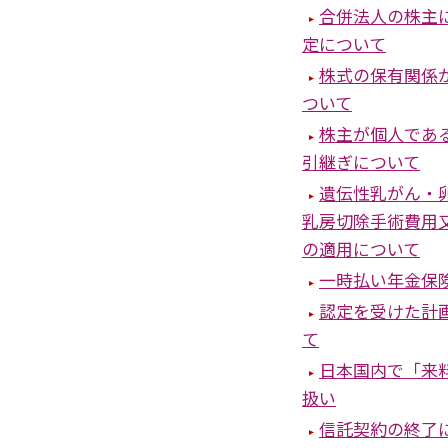
合併法人の株主
定について
株式の保有関係
ついて
株主が個人であ
引継ぎについて
遺伝性乳がん・
乳房切除手術費用
の適用について
一時払い年金保
認定を受けた計
て
日本国内で「来
扱い
信託契約の終了