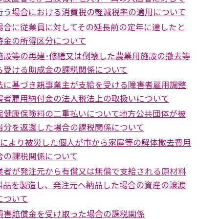
行う場合における消費税の軽減税率の適用について
場合に従業員に対してその延長前の定年に達したと
時金の所得区分について
施設等の再建･修繕又は倒壊した農業用施設の撤去等
ら受ける助成金の課税関係について
法に基づき親事業主が支給を受ける障害者雇用調整
害者雇用納付金の法人税法上の取扱いについて
民健康保険料の二重払いについて地方公共団体が被
当分を返還した場合の課税関係について
豪雨により被災した個人が市から家屋等の解体撤去費用
合の課税関係について
業者が発注元から有償又は無償で支給される原材料
料品を製造し、発注元へ納品した場合の資産の譲渡
について
損害賠償金を受け取った場合の課税関係