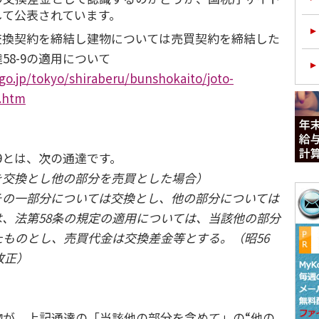
して公表されています。
換契約を締結し建物については売買契約を締結した
58-9の適用について
go.jp/tokyo/shiraberu/bunshokaito/joto-
x.htm
9とは、次の通達です。
分を交換とし他の部分を売買とした場合）
の一部分については交換とし、他の部分については
、法第58条の規定の適用については、当該他の部分
ものとし、売買代金は交換差金等とする。（昭56
改正）
が、上記通達の「当該他の部分を含めて」の“
他の