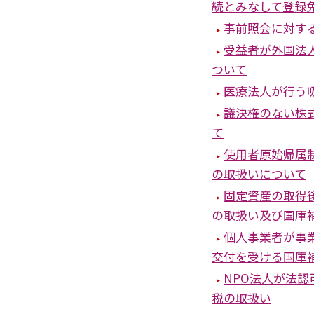
続とみなして登録
事前照会に対す
受益者が外国法
ついて
医療法人が行う
議決権のない株
て
使用者原始帰属
の取扱いについて
固定資産の取得
の取扱い及び国庫
個人事業者が事
交付を受ける国庫
NPO法人が法
税の取扱い