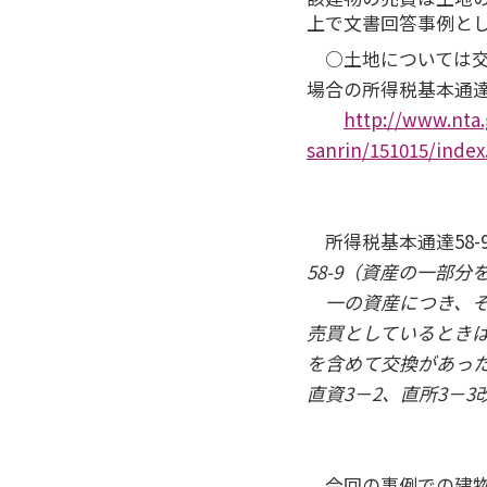
上で文書回答事例と
○土地については交
場合の所得税基本通達
http://www.nta.
sanrin/151015/inde
所得税基本通達58-
58-9（資産の一部
一の資産につき、そ
売買としているときは
を含めて交換があった
直資3－2、直所3－3
今回の事例での建物