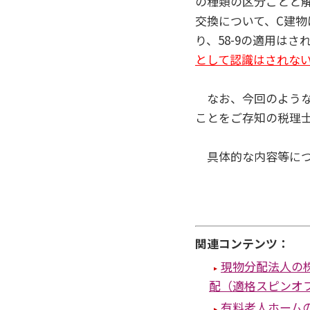
の種類の区分ごとと解
交換について、C建物
り、58-9の適用はさ
として認識はされな
なお、今回のような
ことをご存知の税理
具体的な内容等につ
関連コンテンツ：
現物分配法人の
配（適格スピンオ
有料老人ホーム