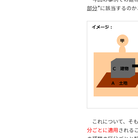
部分
”に該当するの
これについて、そも
分ごとに適用
される