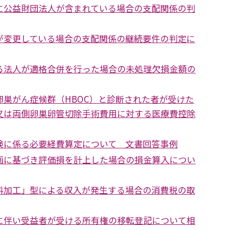
に公益財団法人が含まれている場合の支配関係の判
が変更している場合の支配関係の継続要件の判定に
る法人が適格合併を行った場合の未処理欠損金額の
卵巣がん症候群（HBOC）と診断された者が受けた
又は両側卵巣卵管切除手術費用に対する医療費控除
険に係る必要経費算定について 文書回答事例
画に基づき評価損を計上した場合の損金算入につい
料加工」型による収入が発生する場合の消費税の取
に伴い受益者が受ける所有権の移転登記について相