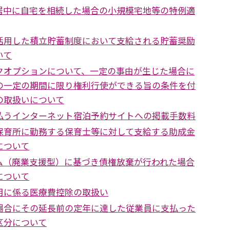
居中に自宅を相続した場合の小規模宅地等の特例適
活用した積立貯蓄制度において支給される貯蓄奨励
いて
クオプションについて、一定の事由が生じた場合に
の一定の期間に限り権利行使ができる旨の条件を付
の取扱いについて
払うインターネット宿泊予約サイトへの掲載手数料
保育所に勤務する保育士等に対して支給する助成金
について
ム（廃業支援型）に基づき債権放棄が行われた場合
について
用に係る医療費控除の取扱い
場合にその延長前の定年に達した従業員に支払った
区分について