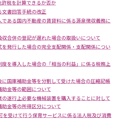
免許税を計算できるか否か
る文書回答手続の改正
人である国内不動産の賃貸料に係る源泉徴収義務に
吸収合併の登記が遅れた場合の取扱いについて
式を発行した場合の完全支配関係・支配関係につい
制度を導入した場合の「相当の利益」に係る税務上
後に国庫補助金等を分割して受けた場合の圧縮記帳
補助金等の範囲について
業の遂行上必要な機械装置を購入することに対して
補助金等の所得区分について
認可を受けて行う保育サービスに係る法人税及び消費