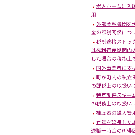
老人ホームに入
用
外部金融機関を
金の課税関係につ
税制適格ストッ
は権利行使期間内
した場合の税務上
国外事業者に支
町が町内の私立
の課税上の取扱い
特定調停スキー
の税務上の取扱い
補聴器の購入費
定年を延長した
退職一時金の所得