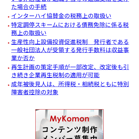
た場合の手続
インターハイ協賛金の税務上の取扱い
特定調停スキームにおける債務免除に係る税
務上の取扱い
生産性向上設備投資促進税制 発行者である
一般社団法人が受領する発行手数料は収益事
業か否か
再生計画の策定手順が一部改定、改定後も引
き続き企業再生税制の適用が可能
成年被後見人は、所得税・相続税ともに特別
障害者控除の対象