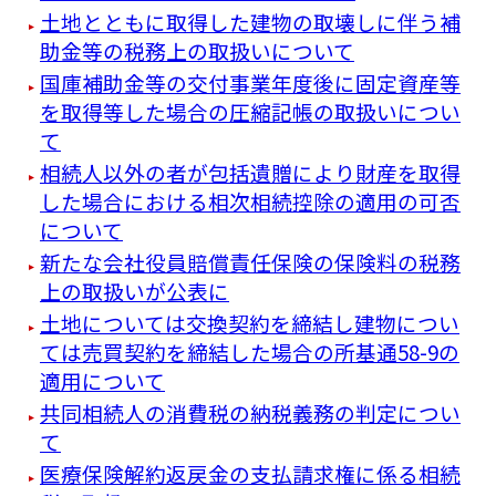
土地とともに取得した建物の取壊しに伴う補
助金等の税務上の取扱いについて
国庫補助金等の交付事業年度後に固定資産等
を取得等した場合の圧縮記帳の取扱いについ
て
相続人以外の者が包括遺贈により財産を取得
した場合における相次相続控除の適用の可否
について
新たな会社役員賠償責任保険の保険料の税務
上の取扱いが公表に
土地については交換契約を締結し建物につい
ては売買契約を締結した場合の所基通58-9の
適用について
共同相続人の消費税の納税義務の判定につい
て
医療保険解約返戻金の支払請求権に係る相続