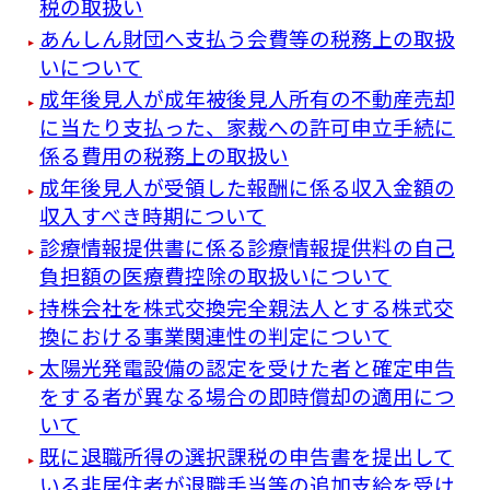
税の取扱い
あんしん財団へ支払う会費等の税務上の取扱
いについて
成年後見人が成年被後見人所有の不動産売却
に当たり支払った、家裁への許可申立手続に
係る費用の税務上の取扱い
成年後見人が受領した報酬に係る収入金額の
収入すべき時期について
診療情報提供書に係る診療情報提供料の自己
負担額の医療費控除の取扱いについて
持株会社を株式交換完全親法人とする株式交
換における事業関連性の判定について
太陽光発電設備の認定を受けた者と確定申告
をする者が異なる場合の即時償却の適用につ
いて
既に退職所得の選択課税の申告書を提出して
いる非居住者が退職手当等の追加支給を受け