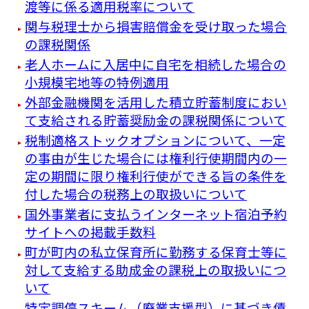
渡等に係る適用税率について
関与税理士から損害賠償金を受け取った場合
の課税関係
老人ホームに入居中に自宅を相続した場合の
小規模宅地等の特例適用
外部金融機関を活用した積立貯蓄制度におい
て支給される貯蓄奨励金の課税関係について
税制適格ストックオプションについて、一定
の事由が生じた場合には権利行使期間内の一
定の期間に限り権利行使ができる旨の条件を
付した場合の税務上の取扱いについて
国外事業者に支払うインターネット宿泊予約
サイトへの掲載手数料
町が町内の私立保育所に勤務する保育士等に
対して支給する助成金の課税上の取扱いにつ
いて
特定調停スキーム（廃業支援型）に基づき債