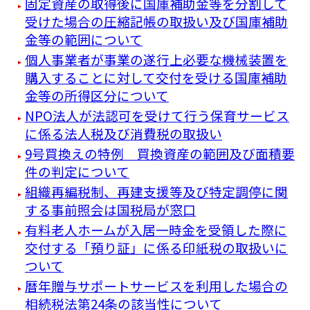
固定資産の取得後に国庫補助金等を分割して
受けた場合の圧縮記帳の取扱い及び国庫補助
金等の範囲について
個人事業者が事業の遂行上必要な機械装置を
購入することに対して交付を受ける国庫補助
金等の所得区分について
NPO法人が法認可を受けて行う保育サービス
に係る法人税及び消費税の取扱い
9号買換えの特例 買換資産の範囲及び面積要
件の判定について
組織再編税制、再建支援等及び特定調停に関
する事前照会は国税局が窓口
有料老人ホームが入居一時金を受領した際に
交付する「預り証」に係る印紙税の取扱いに
ついて
暦年贈与サポートサービスを利用した場合の
相続税法第24条の該当性について