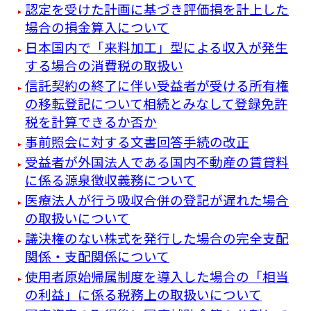
認定を受けた計画に基づき評価損を計上した
場合の損金算入について
日本国内で「来料加工」型による収入が発生
する場合の消費税の取扱い
信託契約の終了に伴い受益者が受ける所有権
の移転登記について相続とみなして登録免許
税を計算できるか否か
事前照会に対する文書回答手続の改正
受益者が外国法人である国内不動産の賃貸料
に係る源泉徴収義務について
医療法人が行う吸収合併の登記が遅れた場合
の取扱いについて
議決権のない株式を発行した場合の完全支配
関係・支配関係について
使用者原始帰属制度を導入した場合の「相当
の利益」に係る税務上の取扱いについて