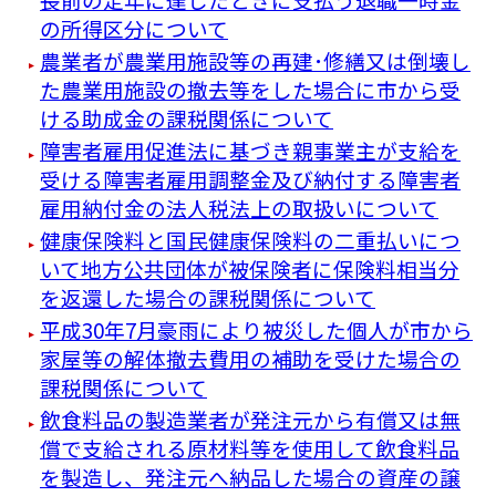
の所得区分について
農業者が農業用施設等の再建･修繕又は倒壊し
た農業用施設の撤去等をした場合に市から受
ける助成金の課税関係について
障害者雇用促進法に基づき親事業主が支給を
受ける障害者雇用調整金及び納付する障害者
雇用納付金の法人税法上の取扱いについて
健康保険料と国民健康保険料の二重払いにつ
いて地方公共団体が被保険者に保険料相当分
を返還した場合の課税関係について
平成30年7月豪雨により被災した個人が市から
家屋等の解体撤去費用の補助を受けた場合の
課税関係について
飲食料品の製造業者が発注元から有償又は無
償で支給される原材料等を使用して飲食料品
を製造し、発注元へ納品した場合の資産の譲