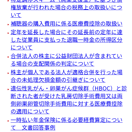
権放棄が行われた場合の税務上の取扱いにつ
いて
補聴器の購入費用に係る医療費控除の取扱い
定年を延長した場合にその延長前の定年に達
した従業員に支払った退職一時金の所得区分
について
合併法人の株主に公益財団法人が含まれてい
る場合の支配関係の判定について
株主が個人である法人が適格合併を行った場
合の未処理欠損金額の引継ぎについて
遺伝性乳がん・卵巣がん症候群（HBOC）と診
断された者が受けた乳房切除手術費用又は両
側卵巣卵管切除手術費用に対する医療費控除
の適用について
一時払い年金保険に係る必要経費算定につい
て 文書回答事例