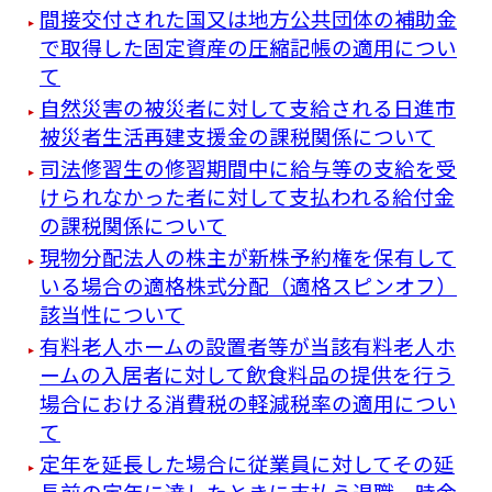
間接交付された国又は地方公共団体の補助金
で取得した固定資産の圧縮記帳の適用につい
て
自然災害の被災者に対して支給される日進市
被災者生活再建支援金の課税関係について
司法修習生の修習期間中に給与等の支給を受
けられなかった者に対して支払われる給付金
の課税関係について
現物分配法人の株主が新株予約権を保有して
いる場合の適格株式分配（適格スピンオフ）
該当性について
有料老人ホームの設置者等が当該有料老人ホ
ームの入居者に対して飲食料品の提供を行う
場合における消費税の軽減税率の適用につい
て
定年を延長した場合に従業員に対してその延
長前の定年に達したときに支払う退職一時金