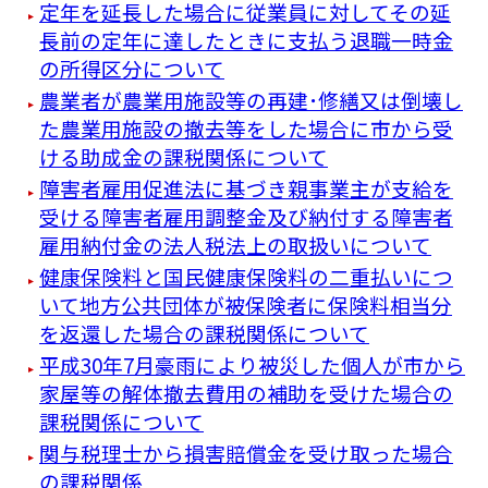
定年を延長した場合に従業員に対してその延
長前の定年に達したときに支払う退職一時金
の所得区分について
農業者が農業用施設等の再建･修繕又は倒壊し
た農業用施設の撤去等をした場合に市から受
ける助成金の課税関係について
障害者雇用促進法に基づき親事業主が支給を
受ける障害者雇用調整金及び納付する障害者
雇用納付金の法人税法上の取扱いについて
健康保険料と国民健康保険料の二重払いにつ
いて地方公共団体が被保険者に保険料相当分
を返還した場合の課税関係について
平成30年7月豪雨により被災した個人が市から
家屋等の解体撤去費用の補助を受けた場合の
課税関係について
関与税理士から損害賠償金を受け取った場合
の課税関係