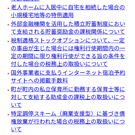
老人ホームに入居中に自宅を相続した場合の
小規模宅地等の特例適用
外部金融機関を活用した積立貯蓄制度におい
て支給される貯蓄奨励金の課税関係について
税制適格ストックオプションについて、一定
の事由が生じた場合には権利行使期間内の一
定の期間に限り権利行使ができる旨の条件を
付した場合の税務上の取扱いについて
国外事業者に支払うインターネット宿泊予約
サイトへの掲載手数料
町が町内の私立保育所に勤務する保育士等に
対して支給する助成金の課税上の取扱いにつ
いて
特定調停スキーム（廃業支援型）に基づき債
権放棄が行われた場合の税務上の取扱いにつ
いて