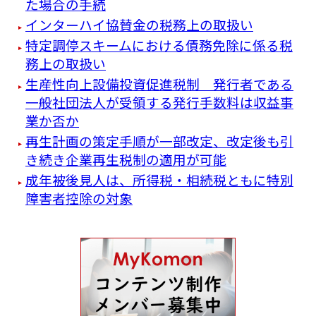
た場合の手続
インターハイ協賛金の税務上の取扱い
特定調停スキームにおける債務免除に係る税
務上の取扱い
生産性向上設備投資促進税制 発行者である
一般社団法人が受領する発行手数料は収益事
業か否か
再生計画の策定手順が一部改定、改定後も引
き続き企業再生税制の適用が可能
成年被後見人は、所得税・相続税ともに特別
障害者控除の対象