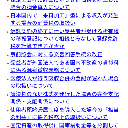
場合の損金算入について
日本国内で「来料加工」型による収入が発生
する場合の消費税の取扱い
信託契約の終了に伴い受益者が受ける所有権
の移転登記について相続とみなして登録免許
税を計算できるか否か
事前照会に対する文書回答手続の改正
受益者が外国法人である国内不動産の賃貸料
に係る源泉徴収義務について
医療法人が行う吸収合併の登記が遅れた場合
の取扱いについて
議決権のない株式を発行した場合の完全支配
関係・支配関係について
使用者原始帰属制度を導入した場合の「相当
の利益」に係る税務上の取扱いについて
固定資産の取得後に国庫補助金等を分割して