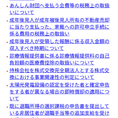
あんしん財団へ支払う会費等の税務上の取扱
いについて
成年後見人が成年被後見人所有の不動産売却
に当たり支払った、家裁への許可申立手続に
係る費用の税務上の取扱い
成年後見人が受領した報酬に係る収入金額の
収入すべき時期について
診療情報提供書に係る診療情報提供料の自己
負担額の医療費控除の取扱いについて
持株会社を株式交換完全親法人とする株式交
換における事業関連性の判定について
太陽光発電設備の認定を受けた者と確定申告
をする者が異なる場合の即時償却の適用につ
いて
既に退職所得の選択課税の申告書を提出して
いる非居住者が退職手当等の追加支給を受け