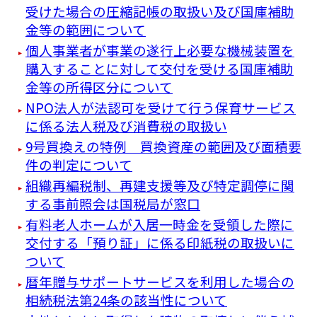
受けた場合の圧縮記帳の取扱い及び国庫補助
金等の範囲について
個人事業者が事業の遂行上必要な機械装置を
購入することに対して交付を受ける国庫補助
金等の所得区分について
NPO法人が法認可を受けて行う保育サービス
に係る法人税及び消費税の取扱い
9号買換えの特例 買換資産の範囲及び面積要
件の判定について
組織再編税制、再建支援等及び特定調停に関
する事前照会は国税局が窓口
有料老人ホームが入居一時金を受領した際に
交付する「預り証」に係る印紙税の取扱いに
ついて
暦年贈与サポートサービスを利用した場合の
相続税法第24条の該当性について