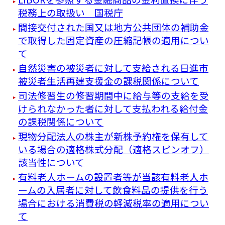
税務上の取扱い 国税庁
間接交付された国又は地方公共団体の補助金
で取得した固定資産の圧縮記帳の適用につい
て
自然災害の被災者に対して支給される日進市
被災者生活再建支援金の課税関係について
司法修習生の修習期間中に給与等の支給を受
けられなかった者に対して支払われる給付金
の課税関係について
現物分配法人の株主が新株予約権を保有して
いる場合の適格株式分配（適格スピンオフ）
該当性について
有料老人ホームの設置者等が当該有料老人ホ
ームの入居者に対して飲食料品の提供を行う
場合における消費税の軽減税率の適用につい
て