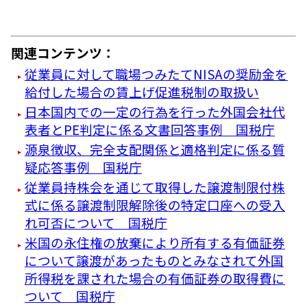
関連コンテンツ：
従業員に対して職場つみたてNISAの奨励金を
給付した場合の賃上げ促進税制の取扱い
日本国内での一定の行為を行った外国会社代
表者とPE判定に係る文書回答事例 国税庁
源泉徴収、完全支配関係と適格判定に係る質
疑応答事例 国税庁
従業員持株会を通じて取得した譲渡制限付株
式に係る譲渡制限解除後の特定口座への受入
れ可否について 国税庁
米国の永住権の放棄により所有する有価証券
について譲渡があったものとみなされて外国
所得税を課された場合の有価証券の取得費に
ついて 国税庁