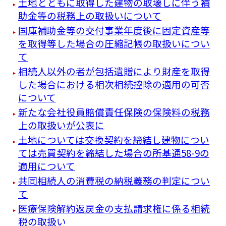
土地とともに取得した建物の取壊しに伴う補
助金等の税務上の取扱いについて
国庫補助金等の交付事業年度後に固定資産等
を取得等した場合の圧縮記帳の取扱いについ
て
相続人以外の者が包括遺贈により財産を取得
した場合における相次相続控除の適用の可否
について
新たな会社役員賠償責任保険の保険料の税務
上の取扱いが公表に
土地については交換契約を締結し建物につい
ては売買契約を締結した場合の所基通58-9の
適用について
共同相続人の消費税の納税義務の判定につい
て
医療保険解約返戻金の支払請求権に係る相続
税の取扱い