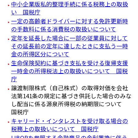
中小企業版私的整理手続に係る税務上の取扱
い 国税庁
一定の高齢者ドライバーに対する免許更新時
の手数料に係る消費税の取扱いについて
定年を延長した場合に一部の従業員に対して
その延長前の定年に達したときに支払う一時
金の所得区分について
生命保険契約に基づき支払を受ける復帰支援
一時金の所得税法上の取扱いについて 国税
庁
譲渡制限株式（自己株式）の取得対価を会社
法第141条の規定に基づき供託した場合のみな
し配当に係る源泉所得税の納期限について
国税庁
キャリード・インタレストを受け取る場合の
税務上の取扱いについて 国税庁
LIBORを参照する金融商品の金利置換に伴う