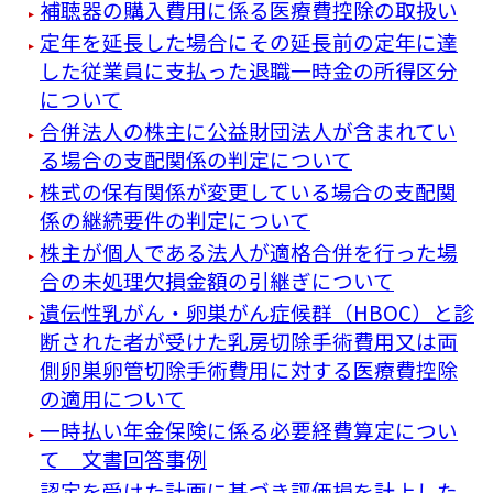
補聴器の購入費用に係る医療費控除の取扱い
定年を延長した場合にその延長前の定年に達
した従業員に支払った退職一時金の所得区分
について
合併法人の株主に公益財団法人が含まれてい
る場合の支配関係の判定について
株式の保有関係が変更している場合の支配関
係の継続要件の判定について
株主が個人である法人が適格合併を行った場
合の未処理欠損金額の引継ぎについて
遺伝性乳がん・卵巣がん症候群（HBOC）と診
断された者が受けた乳房切除手術費用又は両
側卵巣卵管切除手術費用に対する医療費控除
の適用について
一時払い年金保険に係る必要経費算定につい
て 文書回答事例
認定を受けた計画に基づき評価損を計上した