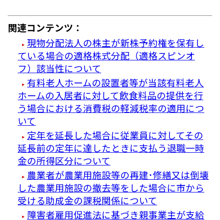
関連コンテンツ：
現物分配法人の株主が新株予約権を保有し
ている場合の適格株式分配（適格スピンオ
フ）該当性について
有料老人ホームの設置者等が当該有料老人
ホームの入居者に対して飲食料品の提供を行
う場合における消費税の軽減税率の適用につ
いて
定年を延長した場合に従業員に対してその
延長前の定年に達したときに支払う退職一時
金の所得区分について
農業者が農業用施設等の再建･修繕又は倒壊
した農業用施設の撤去等をした場合に市から
受ける助成金の課税関係について
障害者雇用促進法に基づき親事業主が支給