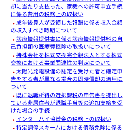
却に当たり支払った、家裁への許可申立手続
に係る費用の税務上の取扱い
成年後見人が受領した報酬に係る収入金額
の収入すべき時期について
診療情報提供書に係る診療情報提供料の自
己負担額の医療費控除の取扱いについて
持株会社を株式交換完全親法人とする株式
交換における事業関連性の判定について
太陽光発電設備の認定を受けた者と確定申
告をする者が異なる場合の即時償却の適用に
ついて
既に退職所得の選択課税の申告書を提出し
ている非居住者が退職手当等の追加支給を受
けた場合の手続
インターハイ協賛金の税務上の取扱い
特定調停スキームにおける債務免除に係る