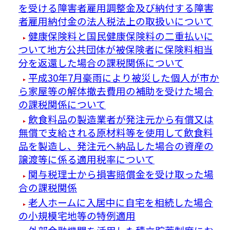
を受ける障害者雇用調整金及び納付する障害
者雇用納付金の法人税法上の取扱いについて
健康保険料と国民健康保険料の二重払いに
ついて地方公共団体が被保険者に保険料相当
分を返還した場合の課税関係について
平成30年7月豪雨により被災した個人が市か
ら家屋等の解体撤去費用の補助を受けた場合
の課税関係について
飲食料品の製造業者が発注元から有償又は
無償で支給される原材料等を使用して飲食料
品を製造し、発注元へ納品した場合の資産の
譲渡等に係る適用税率について
関与税理士から損害賠償金を受け取った場
合の課税関係
老人ホームに入居中に自宅を相続した場合
の小規模宅地等の特例適用