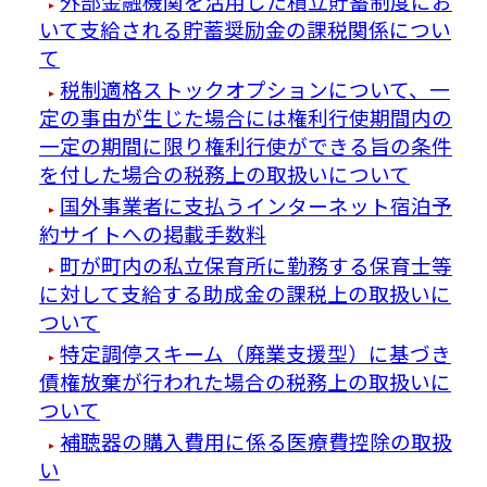
外部金融機関を活用した積立貯蓄制度にお
いて支給される貯蓄奨励金の課税関係につい
て
税制適格ストックオプションについて、一
定の事由が生じた場合には権利行使期間内の
一定の期間に限り権利行使ができる旨の条件
を付した場合の税務上の取扱いについて
国外事業者に支払うインターネット宿泊予
約サイトへの掲載手数料
町が町内の私立保育所に勤務する保育士等
に対して支給する助成金の課税上の取扱いに
ついて
特定調停スキーム（廃業支援型）に基づき
債権放棄が行われた場合の税務上の取扱いに
ついて
補聴器の購入費用に係る医療費控除の取扱
い