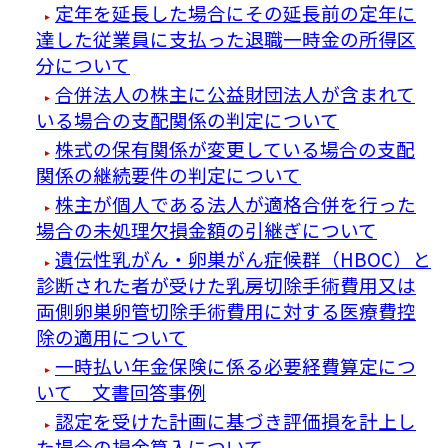
定年を延長した場合にその延長前の定年に
達した従業員に支払った退職一時金の所得区
分について
合併法人の株主に公益財団法人が含まれて
いる場合の支配関係の判定について
株式の保有関係が変更している場合の支配
関係の継続要件の判定について
株主が個人である法人が適格合併を行った
場合の未処理欠損金額の引継ぎについて
遺伝性乳がん・卵巣がん症候群（HBOC）と
診断された者が受けた乳房切除手術費用又は
両側卵巣卵管切除手術費用に対する医療費控
除の適用について
一時払い年金保険に係る必要経費算定につ
いて 文書回答事例
認定を受けた計画に基づき評価損を計上し
た場合の損金算入について