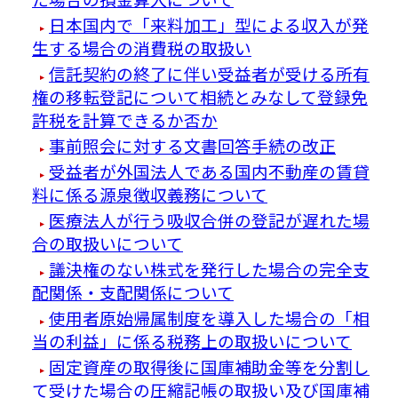
日本国内で「来料加工」型による収入が発
生する場合の消費税の取扱い
信託契約の終了に伴い受益者が受ける所有
権の移転登記について相続とみなして登録免
許税を計算できるか否か
事前照会に対する文書回答手続の改正
受益者が外国法人である国内不動産の賃貸
料に係る源泉徴収義務について
医療法人が行う吸収合併の登記が遅れた場
合の取扱いについて
議決権のない株式を発行した場合の完全支
配関係・支配関係について
使用者原始帰属制度を導入した場合の「相
当の利益」に係る税務上の取扱いについて
固定資産の取得後に国庫補助金等を分割し
て受けた場合の圧縮記帳の取扱い及び国庫補