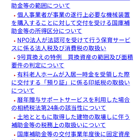
助金等の範囲について
個人事業者が事業の遂行上必要な機械装置
を購入することに対して交付を受ける国庫補
助金等の所得区分について
NPO法人が法認可を受けて行う保育サービ
スに係る法人税及び消費税の取扱い
9号買換えの特例 買換資産の範囲及び面積
要件の判定について
有料老人ホームが入居一時金を受領した際
に交付する「預り証」に係る印紙税の取扱い
について
暦年贈与サポートサービスを利用した場合
の相続税法第24条の該当性について
土地とともに取得した建物の取壊しに伴う
補助金等の税務上の取扱いについて
国庫補助金等の交付事業年度後に固定資産