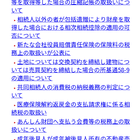
等を取得等した場合の圧縮記帳の取扱いにつ
いて
相続人以外の者が包括遺贈により財産を取
得した場合における相次相続控除の適用の可
否について
新たな会社役員賠償責任保険の保険料の税
務上の取扱いが公表に
土地については交換契約を締結し建物につ
いては売買契約を締結した場合の所基通58-9
の適用について
共同相続人の消費税の納税義務の判定につ
いて
医療保険解約返戻金の支払請求権に係る相
続税の取扱い
あんしん財団へ支払う会費等の税務上の取
扱いについて
成年後見人が成年被後見人所有の不動産売