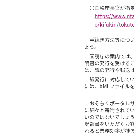
○国税庁長官が指定
https://www.nta
o/kifukin/tokut
手続き方法等につい
ょう。
国税庁の案内では、
明書の発行を受ける
は、紙の発行や郵送
紙発行に対応してい
には、XMLファイル
おそらくポータルサ
に細々と寄附されて
いのではないでしょう
受領書をいただくお
れると業務効率が捗