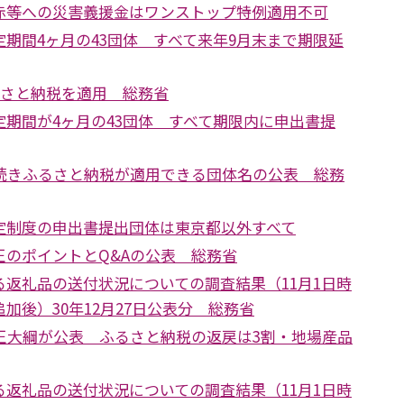
赤等への災害義援金はワンストップ特例適用不可
期間4ヶ月の43団体 すべて来年9月末まで期限延
るさと納税を適用 総務省
期間が4ヶ月の43団体 すべて期限内に申出書提
き続きふるさと納税が適用できる団体名の公表 総務
定制度の申出書提出団体は東京都以外すべて
正のポイントとQ&Aの公表 総務省
る返礼品の送付状況についての調査結果（11月1日時
加後）30年12月27日公表分 総務省
改正大綱が公表 ふるさと納税の返戻は3割・地場産品
る返礼品の送付状況についての調査結果（11月1日時