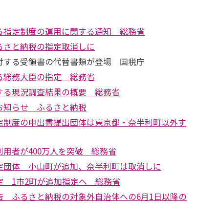
る指定制度の運用に関する通知 総務省
るさと納税の指定取消しに
付する受領書の代替書類が登場 国税庁
る総務大臣の指定 総務省
する現況調査結果の概要 総務省
お知らせ ふるさと納税
定制度の申出書提出団体は東京都・奈半利町以外す
用者が400万人を突破 総務省
定団体 小山町が追加、奈半利町は取消しに
定 1市2町が追加指定へ 総務省
告 ふるさと納税の対象外自治体への6月1日以降の