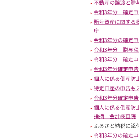
不動産の譲渡と贈
令和3年分 確定
暗号資産に関する税
庁
令和3年分の確定
令和3年分 贈与
令和3年分 確定
令和3年分確定申
個人に係る倒産防
特定口座の申告も
令和3年分確定申
個人に係る倒産防
指摘 会計検査院
ふるさと納税に添
令和3年分の確定