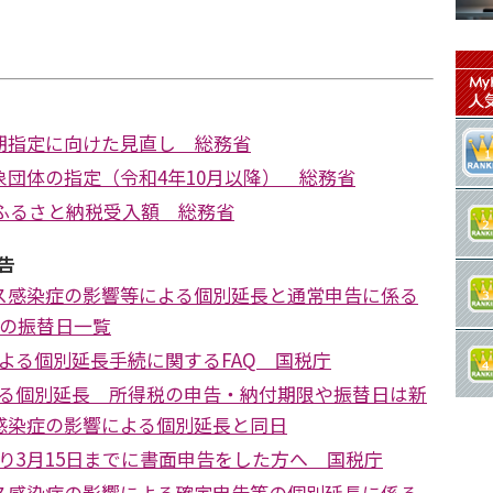
期指定に向けた見直し 総務省
団体の指定（令和4年10月以降） 総務省
たふるさと納税受入額 総務省
告
ス感染症の影響等による個別延長と通常申告に係る
告の振替日一覧
害による個別延長手続に関するFAQ 国税庁
による個別延長 所得税の申告・納付期限や振替日は新
感染症の影響による個別延長と同日
により3月15日までに書面申告をした方へ 国税庁
ス感染症の影響による確定申告等の個別延長に係る