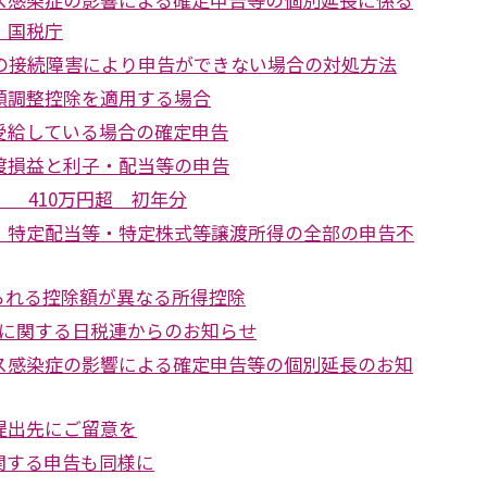
 国税庁
Taxの接続障害により申告ができない場合の対処方法
額調整控除を適用する場合
受給している場合の確定申告
渡損益と利子・配当等の申告
） 410万円超 初年分
 特定配当等・特定株式等譲渡所得の全部の申告不
られる控除額が異なる所得控除
新分に関する日税連からのお知らせ
ス感染症の影響による確定申告等の個別延長のお知
提出先にご留意を
関する申告も同様に