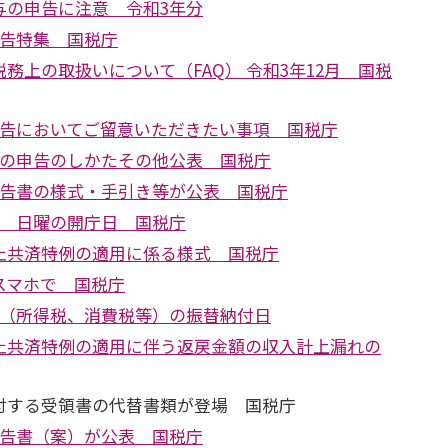
与の申告に注意 令和3年分
申告特集 国税庁
務上の取扱いについて（FAQ） 令和3年12月 国税
申告においてご留意いただきたい事項 国税庁
税の申告のしかたその他公表 国税庁
申告書の様式・手引き等が公表 国税庁
告 日曜の開庁日 国税庁
止共済特例の適用に係る様式 国税庁
スマホで 国税庁
告（所得税、消費税等）の振替納付日
止共済特例の適用に伴う返戻金額の収入計上漏れの
付する受領書の代替書類が登場 国税庁
申告書（案）が公表 国税庁