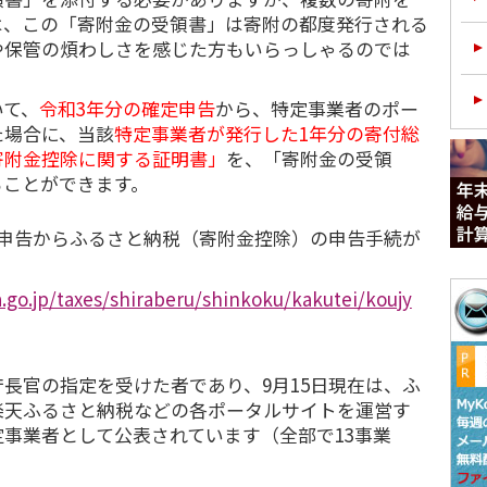
は、この「寄附金の受領書」は寄附の都度発行される
や保管の煩わしさを感じた方もいらっしゃるのでは
て、
令和3年分の確定申告
から、特定事業者のポー
た場合に、当該
特定事業者が
発行した
1年分の寄付総
寄附金控除に関する証明書」
を、「寄附金の受領
ることができます。
定申告からふるさと納税（寄附金控除）の申告手続が
.go.jp/taxes/shiraberu/shinkoku/kakutei/koujy
長官の指定を受けた者であり、9月15日現在は、ふ
楽天ふるさと納税などの各ポータルサイトを運営す
事業者として公表されています（全部で13事業