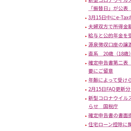
「振替日」が公表
3月15日中にe-
夫婦双方で所得金
給与と公的年金を
源泉徴収口座の譲
直系 20歳（18歳
確定申告書第二表
要にご留意
年齢によって受け
2月15日FAQ更
新型コロナウイル
らせ 国税庁
確定申告書の書面
住宅ローン控除に