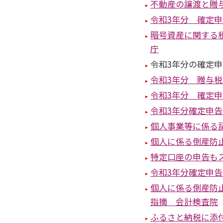
不動産の譲渡と贈
令和3年分 確定
暗号資産に関する税
庁
令和3年分の確定
令和3年分 贈与
令和3年分 確定
令和3年分確定申
個人事業等に係る
個人に係る倒産防
特定口座の申告も
令和3年分確定申
個人に係る倒産防
指摘 会計検査院
ふるさと納税に添