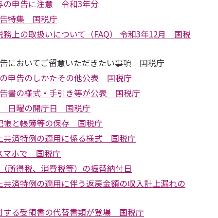
与の申告に注意 令和3年分
申告特集 国税庁
務上の取扱いについて（FAQ） 令和3年12月 国税
申告においてご留意いただきたい事項 国税庁
税の申告のしかたその他公表 国税庁
申告書の様式・手引き等が公表 国税庁
告 日曜の開庁日 国税庁
記帳と帳簿等の保存 国税庁
止共済特例の適用に係る様式 国税庁
スマホで 国税庁
告（所得税、消費税等）の振替納付日
止共済特例の適用に伴う返戻金額の収入計上漏れの
付する受領書の代替書類が登場 国税庁