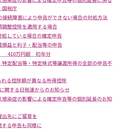
 国税庁
Taxの接続障害により申告ができない場合の対処方法
額調整控除を適用する場合
受給している場合の確定申告
渡損益と利子・配当等の申告
） 410万円超 初年分
 特定配当等・特定株式等譲渡所得の全部の申告不
られる控除額が異なる所得控除
新分に関する日税連からのお知らせ
ス感染症の影響による確定申告等の個別延長のお知
提出先にご留意を
関する申告も同様に