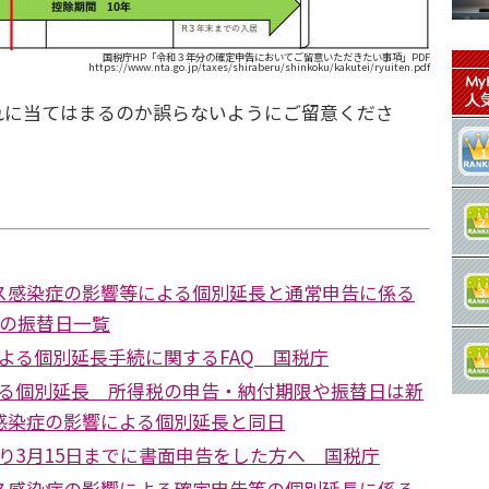
国税庁HP「令和３年分の確定申告においてご留意いただきたい事項」PDF
https://www.nta.go.jp/taxes/shiraberu/shinkoku/kakutei/ryuiten.pdf
れに当てはまるのか誤らないようにご留意くださ
ス感染症の影響等による個別延長と通常申告に係る
告の振替日一覧
害による個別延長手続に関するFAQ 国税庁
による個別延長 所得税の申告・納付期限や振替日は新
感染症の影響による個別延長と同日
により3月15日までに書面申告をした方へ 国税庁
ス感染症の影響による確定申告等の個別延長に係る