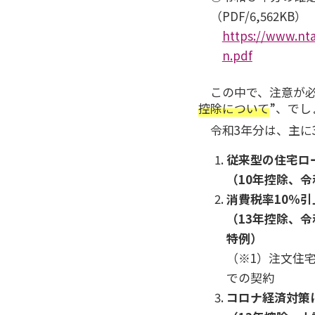
（PDF/6,562KB）
https://www.nta
n.pdf
この中で、注意が必
控除について
”、でし
令和3年分は、主に
従来型の住宅ロ
（10年控除、
消費税率10％
（13年控除、令
特例）
（※1）注文住宅
での契約
コロナ経済対策