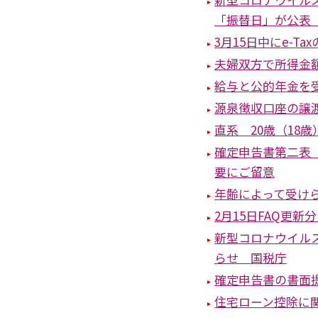
「振替日」が公表
3月15日中にe-
夫婦双方で所得金
給与と公的年金を
源泉徴収口座の譲
直系 20歳（18歳
確定申告書第二表
要にご留意
年齢によって受け
2月15日FAQ更
新型コロナウイル
らせ 国税庁
確定申告書の書面
住宅ローン控除に