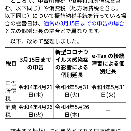
ところで、申告所得税（復興特別所得税を含
む。以下同じ）や消費税（地方消費税を含む。
以下同じ）について振替納税手続を行っている場
合の振替日は、
通常の3月15日までの申告の場合
と先の個別延長の場合とで異なります。
以下、改めて整理しました。
新型コロナウ
e-Tax の接続
3月15日まで
イルス感染症
税目
障害による個
の申告
の影響による
別延長
個別延長
申告
令和4年4月21
令和4年5月31
令和4年5月31
所得
日(木)
日(火)
日(火)
税
消費
令和4年4月26
令和4年5月26
ー
税
日(火)
日(木)
該当する振替日に引き落とされる口座残高に