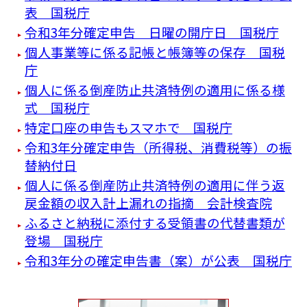
表 国税庁
令和3年分確定申告 日曜の開庁日 国税庁
個人事業等に係る記帳と帳簿等の保存 国税
庁
個人に係る倒産防止共済特例の適用に係る様
式 国税庁
特定口座の申告もスマホで 国税庁
令和3年分確定申告（所得税、消費税等）の振
替納付日
個人に係る倒産防止共済特例の適用に伴う返
戻金額の収入計上漏れの指摘 会計検査院
ふるさと納税に添付する受領書の代替書類が
登場 国税庁
令和3年分の確定申告書（案）が公表 国税庁