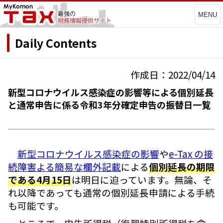
MENU
Daily Contents
作成日：2022/04/14
新型コロナウイルス感染症の影響等による個別延長
と通常申告に係る令和3年分確定申告の振替日一覧
新型コロナウイルス感染症の影響
や
e-Tax の接
続障害よる簡易な欄外記載
による
個別延長の期限
である4月15日
は明日に迫っています。無論、そ
れ以降であっても通常の個別延長申請による手続
も可能です。