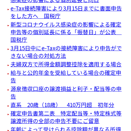
e-Tax接続障害により3月15日までに書面申告
をした方へ 国税庁
新型コロナウイルス感染症の影響による確定
申告等の個別延長に係る「振替日」が公表
国税庁
3月15日中にe-Taxの接続障害により申告がで
きない場合の対処方法
夫婦双方で所得金額調整控除を適用する場合
給与と公的年金を受給している場合の確定申
告
源泉徴収口座の譲渡損益と利子・配当等の申
告
直系 20歳（18歳） 410万円超 初年分
確定申告書第二表 特定配当等・特定株式等
譲渡所得の全部の申告不要にご留意
年齢によって受けられる控除額が異なる所得