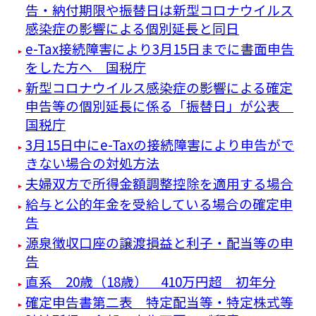
告・納付期限や振替日は新型コロナウイルス
感染症の影響による個別延長と同日
e-Tax接続障害により3月15日までに書面申告
をした方へ 国税庁
新型コロナウイルス感染症の影響による確定
申告等の個別延長に係る「振替日」が公表
国税庁
3月15日中にe-Taxの接続障害により申告がで
きない場合の対処方法
夫婦双方で所得金額調整控除を適用する場合
給与と公的年金を受給している場合の確定申
告
源泉徴収口座の譲渡損益と利子・配当等の申
告
直系 20歳（18歳） 410万円超 初年分
確定申告書第二表 特定配当等・特定株式等