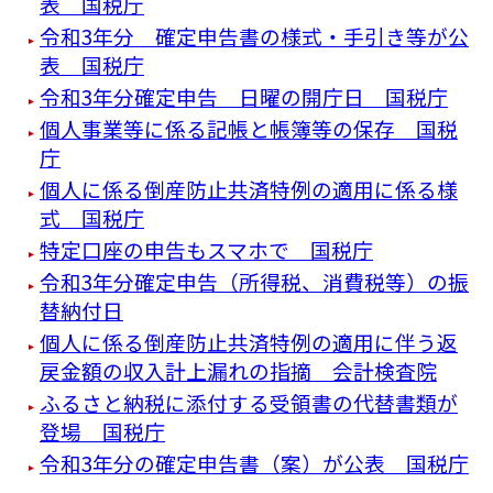
表 国税庁
令和3年分 確定申告書の様式・手引き等が公
表 国税庁
令和3年分確定申告 日曜の開庁日 国税庁
個人事業等に係る記帳と帳簿等の保存 国税
庁
個人に係る倒産防止共済特例の適用に係る様
式 国税庁
特定口座の申告もスマホで 国税庁
令和3年分確定申告（所得税、消費税等）の振
替納付日
個人に係る倒産防止共済特例の適用に伴う返
戻金額の収入計上漏れの指摘 会計検査院
ふるさと納税に添付する受領書の代替書類が
登場 国税庁
令和3年分の確定申告書（案）が公表 国税庁