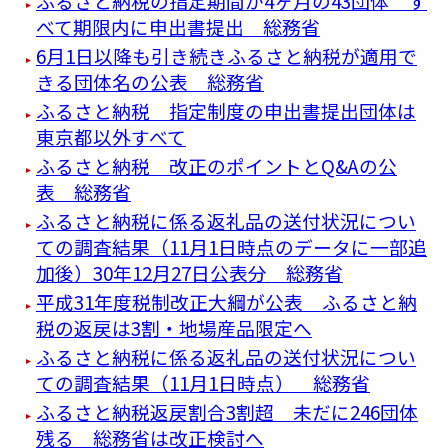
ふるさと納税の指定期間が4ヶ月の43団体 す
べて期限内に申出書提出 総務省
6月1日以降も引き続きふるさと納税が適用で
きる団体名の公表 総務省
ふるさと納税 指定制度の申出書提出団体は
東京都以外すべて
ふるさと納税 改正のポイントとQ&Aの公
表 総務省
ふるさと納税に係る返礼品の送付状況につい
ての調査結果（11月1日時点のデータに一部追
加後）30年12月27日公表分 総務省
平成31年度税制改正大綱が公表 ふるさと納
税の返戻は3割・地場産品限定へ
ふるさと納税に係る返礼品の送付状況につい
ての調査結果（11月1日時点） 総務省
ふるさと納税返戻割合3割超 未だに246団体
残る 総務省は改正検討へ