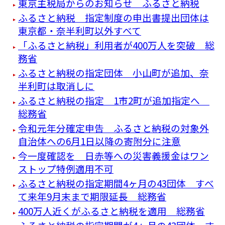
東京主税局からのお知らせ ふるさと納税
ふるさと納税 指定制度の申出書提出団体は
東京都・奈半利町以外すべて
「ふるさと納税」利用者が400万人を突破 総
務省
ふるさと納税の指定団体 小山町が追加、奈
半利町は取消しに
ふるさと納税の指定 1市2町が追加指定へ
総務省
令和元年分確定申告 ふるさと納税の対象外
自治体への6月1日以降の寄附分に注意
今一度確認を 日赤等への災害義援金はワン
ストップ特例適用不可
ふるさと納税の指定期間4ヶ月の43団体 すべ
て来年9月末まで期限延長 総務省
400万人近くがふるさと納税を適用 総務省