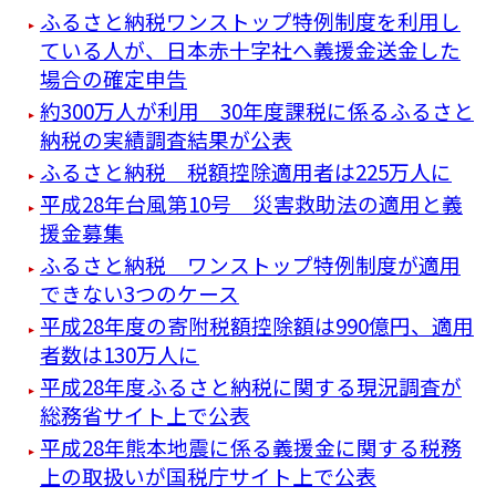
ふるさと納税ワンストップ特例制度を利用し
ている人が、日本赤十字社へ義援金送金した
場合の確定申告
約300万人が利用 30年度課税に係るふるさと
納税の実績調査結果が公表
ふるさと納税 税額控除適用者は225万人に
平成28年台風第10号 災害救助法の適用と義
援金募集
ふるさと納税 ワンストップ特例制度が適用
できない3つのケース
平成28年度の寄附税額控除額は990億円、適用
者数は130万人に
平成28年度ふるさと納税に関する現況調査が
総務省サイト上で公表
平成28年熊本地震に係る義援金に関する税務
上の取扱いが国税庁サイト上で公表