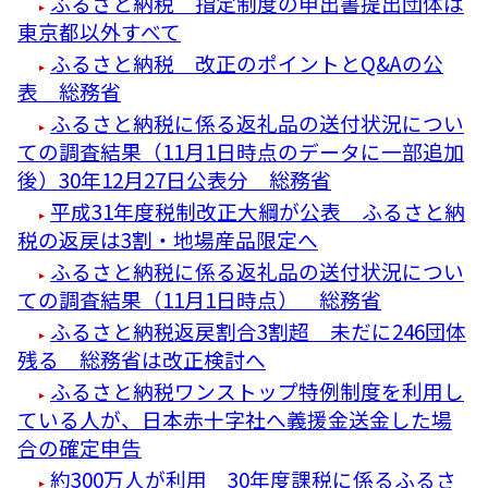
ふるさと納税 指定制度の申出書提出団体は
東京都以外すべて
ふるさと納税 改正のポイントとQ&Aの公
表 総務省
ふるさと納税に係る返礼品の送付状況につい
ての調査結果（11月1日時点のデータに一部追加
後）30年12月27日公表分 総務省
平成31年度税制改正大綱が公表 ふるさと納
税の返戻は3割・地場産品限定へ
ふるさと納税に係る返礼品の送付状況につい
ての調査結果（11月1日時点） 総務省
ふるさと納税返戻割合3割超 未だに246団体
残る 総務省は改正検討へ
ふるさと納税ワンストップ特例制度を利用し
ている人が、日本赤十字社へ義援金送金した場
合の確定申告
約300万人が利用 30年度課税に係るふるさ