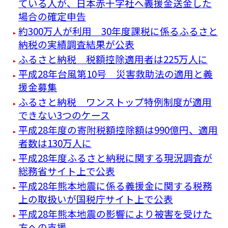
ている人が、日本赤十字社へ義援金送金した
場合の確定申告
約300万人が利用 30年度課税に係るふるさと
納税の実績調査結果が公表
ふるさと納税 税額控除適用者は225万人に
平成28年台風第10号 災害救助法の適用と義
援金募集
ふるさと納税 ワンストップ特例制度が適用
できない3つのケース
平成28年度の寄附税額控除額は990億円、適用
者数は130万人に
平成28年度ふるさと納税に関する現況調査が
総務省サイト上で公表
平成28年熊本地震に係る義援金に関する税務
上の取扱いが国税庁サイト上で公表
平成28年熊本地震の影響により被害を受けた
方への支援