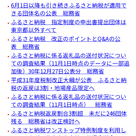
6月1日以降も引き続きふるさと納税が適用で
きる団体名の公表 総務省
ふるさと納税 指定制度の申出書提出団体は
東京都以外すべて
ふるさと納税 改正のポイントとQ&Aの公
表 総務省
ふるさと納税に係る返礼品の送付状況につい
ての調査結果（11月1日時点のデータに一部追
加後）30年12月27日公表分 総務省
平成31年度税制改正大綱が公表 ふるさと納
税の返戻は3割・地場産品限定へ
ふるさと納税に係る返礼品の送付状況につい
ての調査結果（11月1日時点） 総務省
ふるさと納税返戻割合3割超 未だに246団体
残る 総務省は改正検討へ
ふるさと納税ワンストップ特例制度を利用し