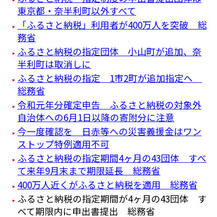
東京都・奈半利町以外すべて
「ふるさと納税」利用者が400万人を突破 総
務省
ふるさと納税の指定団体 小山町が追加、奈
半利町は取消しに
ふるさと納税の指定 1市2町が追加指定へ
総務省
令和元年分確定申告 ふるさと納税の対象外
自治体への6月1日以降の寄附分に注意
今一度確認を 日赤等への災害義援金はワン
ストップ特例適用不可
ふるさと納税の指定期間4ヶ月の43団体 すべ
て来年9月末まで期限延長 総務省
400万人近くがふるさと納税を適用 総務省
ふるさと納税の指定期間が4ヶ月の43団体 す
べて期限内に申出書提出 総務省