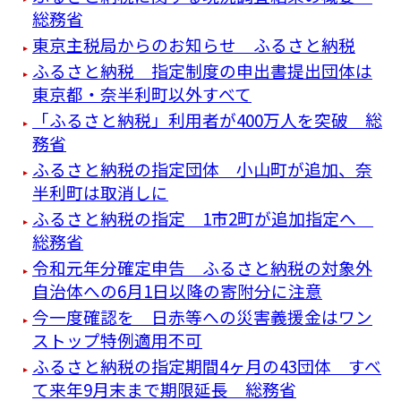
総務省
東京主税局からのお知らせ ふるさと納税
ふるさと納税 指定制度の申出書提出団体は
東京都・奈半利町以外すべて
「ふるさと納税」利用者が400万人を突破 総
務省
ふるさと納税の指定団体 小山町が追加、奈
半利町は取消しに
ふるさと納税の指定 1市2町が追加指定へ
総務省
令和元年分確定申告 ふるさと納税の対象外
自治体への6月1日以降の寄附分に注意
今一度確認を 日赤等への災害義援金はワン
ストップ特例適用不可
ふるさと納税の指定期間4ヶ月の43団体 すべ
て来年9月末まで期限延長 総務省