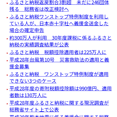
ふるさと納税返戻割合3割超 未だに246団体
残る 総務省は改正検討へ
ふるさと納税ワンストップ特例制度を利用し
ている人が、日本赤十字社へ義援金送金した
場合の確定申告
約300万人が利用 30年度課税に係るふるさと
納税の実績調査結果が公表
ふるさと納税 税額控除適用者は225万人に
平成28年台風第10号 災害救助法の適用と義
援金募集
ふるさと納税 ワンストップ特例制度が適用
できない3つのケース
平成28年度の寄附税額控除額は990億円、適用
者数は130万人に
平成28年度ふるさと納税に関する現況調査が
総務省サイト上で公表
平成28年熊本地震に係る義援金に関する税務