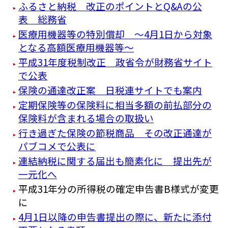
ふるさと納税 改正のポイントとQ&Aの公
表 総務省
医療用機器等の特別償却 ～4月1日から対象
となる高額医療用機器等～
平成31年度税制改正 政省令が財務省サイト
で公表
保険の通達改正案 日税連サイトでも案内
定期保険等の保険料に相当多額の前払部分の
保険料が含まれる場合の取扱い
行き過ぎた保険の節税商品 その改正通達が
パブコメで公表に
連結納税に関する届出も簡素化に 提出先が
一元化へ
平成31年分の所得税の確定申告書B様式が変更
に
4月1日以降の申告書提出の際に、新たに添付