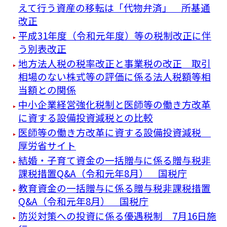
えて行う資産の移転は「代物弁済」 所基通
改正
平成31年度（令和元年度）等の税制改正に伴
う別表改正
地方法人税の税率改正と事業税の改正 取引
相場のない株式等の評価に係る法人税額等相
当額との関係
中小企業経営強化税制と医師等の働き方改革
に資する設備投資減税との比較
医師等の働き方改革に資する設備投資減税
厚労省サイト
結婚・子育て資金の一括贈与に係る贈与税非
課税措置Q&A（令和元年8月） 国税庁
教育資金の一括贈与に係る贈与税非課税措置
Q&A（令和元年8月） 国税庁
防災対策への投資に係る優遇税制 7月16日施