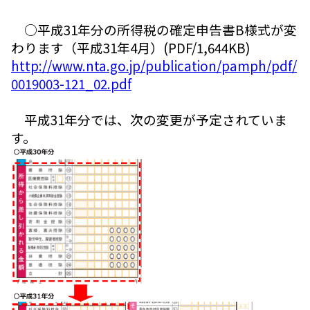
○平成31年分の所得税の確定申告書B様式が変
わります（平成31年4月）(PDF/1,644KB)
http://www.nta.go.jp/publication/pamph/pdf/
0019003-121_02.pdf
平成31年分では、次の変更が予定されていま
す。