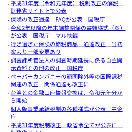
平成31年度（令和元年度） 税制改正の解説
財務省サイト上で公表
保険の改正通達 FAQが公表 国税庁
令和2年以降の年末調整関係の書類様式（案）
が公表 国税庁 マル扶編
行き過ぎた保険の節税商品 通達改正 当初
案より一部変更あり
調査課所管法人の調査時期延長に係る自主開
示資料その他の改正 国税庁
ペーパーカンパニーの範囲除外等の国際課税
関連の改正 関係通達も改正に
台湾との金融口座情報交換は、令和元年分か
ら開始
個人版事業承継税制の各種様式が公表 中企
庁
平成31年度税制改正 政省令全てが公表に