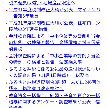
税の返戻は3割・地場産品限定へ
平成31年度税制改正大綱が公表 マイナンバ
ー告知3年延長
平成31年度税制改正大綱が公表 住宅ローン
控除の3年延長措置
会計検査院による「中小企業等の貸倒引当金
の特例」の検証と報告 金銭債権に係る仮受
消費税
会計検査院による「中小企業等の貸倒引当金
の特例」の検証と報告 法定繰入率
ふるさと納税に係る返礼品の送付状況につい
ての調査結果（11月1日時点） 総務省
ふるさと納税返戻割合3割超 未だに246団体
残る 総務省は改正検討へ
教育資金一括贈与、結婚・子育て資金の一括
贈与に関するアンケート調査結果が公表 信
託協会