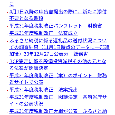
に
4月1日以降の申告書提出の際に、新たに添付
不要となる書類
平成31年度税制改正パンフレット 財務省
平成31年度税制改正 法案成立
ふるさと納税に係る返礼品の送付状況につい
ての調査結果（11月1日時点のデータに一部追
加後）30年12月27日公表分 総務省
BCP策定に係る設備投資減税その他の元とな
る法案が閣議決定
平成31年度税制改正（案）のポイント 財務
省サイトで公表
平成31年度税制改正 法案提出
平成31年度税制改正 閣議決定 各府省庁サ
イトの公表状況
平成31年度税制改正大綱が公表 ふるさと納