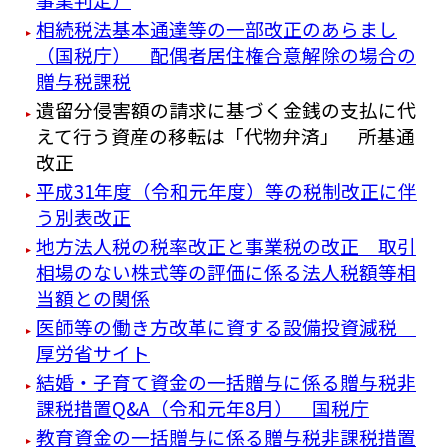
相続税法基本通達等の一部改正のあらまし
（国税庁） 配偶者居住権合意解除の場合の
贈与税課税
遺留分侵害額の請求に基づく金銭の支払に代
えて行う資産の移転は「代物弁済」 所基通
改正
平成31年度（令和元年度）等の税制改正に伴
う別表改正
地方法人税の税率改正と事業税の改正 取引
相場のない株式等の評価に係る法人税額等相
当額との関係
医師等の働き方改革に資する設備投資減税
厚労省サイト
結婚・子育て資金の一括贈与に係る贈与税非
課税措置Q&A（令和元年8月） 国税庁
教育資金の一括贈与に係る贈与税非課税措置