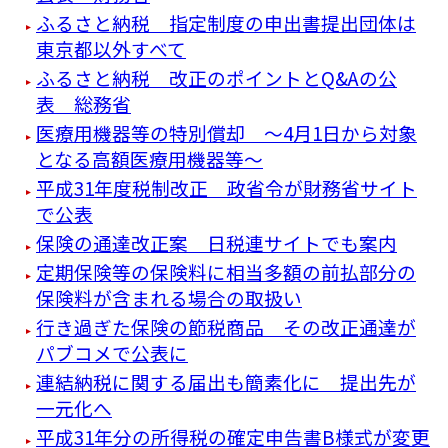
ふるさと納税 指定制度の申出書提出団体は
東京都以外すべて
ふるさと納税 改正のポイントとQ&Aの公
表 総務省
医療用機器等の特別償却 ～4月1日から対象
となる高額医療用機器等～
平成31年度税制改正 政省令が財務省サイト
で公表
保険の通達改正案 日税連サイトでも案内
定期保険等の保険料に相当多額の前払部分の
保険料が含まれる場合の取扱い
行き過ぎた保険の節税商品 その改正通達が
パブコメで公表に
連結納税に関する届出も簡素化に 提出先が
一元化へ
平成31年分の所得税の確定申告書B様式が変更