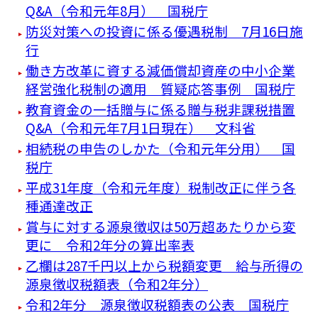
Q&A（令和元年8月） 国税庁
防災対策への投資に係る優遇税制 7月16日施
行
働き方改革に資する減価償却資産の中小企業
経営強化税制の適用 質疑応答事例 国税庁
教育資金の一括贈与に係る贈与税非課税措置
Q&A（令和元年7月1日現在） 文科省
相続税の申告のしかた（令和元年分用） 国
税庁
平成31年度（令和元年度）税制改正に伴う各
種通達改正
賞与に対する源泉徴収は50万超あたりから変
更に 令和2年分の算出率表
乙欄は287千円以上から税額変更 給与所得の
源泉徴収税額表（令和2年分）
令和2年分 源泉徴収税額表の公表 国税庁