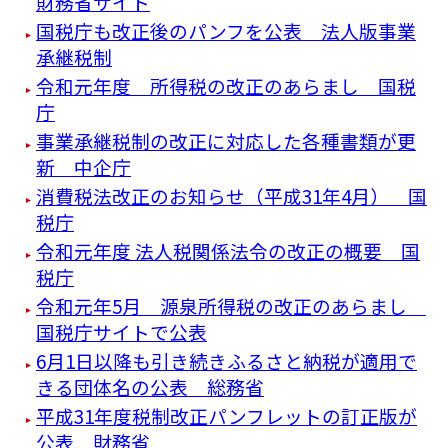
財務省サイト
国税庁も改正後のパンフを公表 法人版事業
承継税制
令和元年度 所得税の改正のあらまし 国税
庁
事業承継税制の改正に対応した各種書類が更
新 中企庁
消費税法改正のお知らせ（平成31年4月） 国
税庁
令和元年度 法人税関係法令の改正の概要 国
税庁
令和元年5月 源泉所得税の改正のあらまし
国税庁サイトで公表
6月1日以降も引き続きふるさと納税が適用で
きる団体名の公表 総務省
平成31年度税制改正パンフレットの訂正版が
公表 財務省