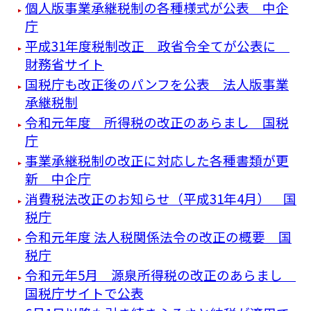
個人版事業承継税制の各種様式が公表 中企
庁
平成31年度税制改正 政省令全てが公表に
財務省サイト
国税庁も改正後のパンフを公表 法人版事業
承継税制
令和元年度 所得税の改正のあらまし 国税
庁
事業承継税制の改正に対応した各種書類が更
新 中企庁
消費税法改正のお知らせ（平成31年4月） 国
税庁
令和元年度 法人税関係法令の改正の概要 国
税庁
令和元年5月 源泉所得税の改正のあらまし
国税庁サイトで公表