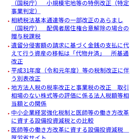
（国税庁） 小規模宅地等の特例改正（特定
事業判定）
相続税法基本通達等の一部改正のあらまし
（国税庁） 配偶者居住権合意解除の場合の
贈与税課税
遺留分侵害額の請求に基づく金銭の支払に代
えて行う資産の移転は「代物弁済」 所基通
改正
平成31年度（令和元年度）等の税制改正に伴
う別表改正
地方法人税の税率改正と事業税の改正 取引
相場のない株式等の評価に係る法人税額等相
当額との関係
中小企業経営強化税制と医師等の働き方改革
に資する設備投資減税との比較
医師等の働き方改革に資する設備投資減税
厚労省サイト