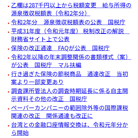
乙欄は287千円以上から税額変更 給与所得の
源泉徴収税額表（令和2年分）
令和2年分 源泉徴収税額表の公表 国税庁
平成31年度（令和元年度） 税制改正の解説
財務省サイト上で公表
保険の改正通達 FAQが公表 国税庁
令和2年以降の年末調整関係の書類様式（案）
が公表 国税庁 マル扶編
行き過ぎた保険の節税商品 通達改正 当初
案より一部変更あり
調査課所管法人の調査時期延長に係る自主開
示資料その他の改正 国税庁
ペーパーカンパニーの範囲除外等の国際課税
関連の改正 関係通達も改正に
台湾との金融口座情報交換は、令和元年分か
ら開始