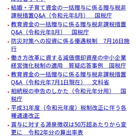
結婚・子育て資金の一括贈与に係る贈与税非
課税措置Q&A（令和元年8月） 国税庁
教育資金の一括贈与に係る贈与税非課税措置
Q&A（令和元年8月） 国税庁
防災対策への投資に係る優遇税制 7月16日施
行
働き方改革に資する減価償却資産の中小企業
経営強化税制の適用 質疑応答事例 国税庁
教育資金の一括贈与に係る贈与税非課税措置
Q&A（令和元年7月1日現在） 文科省
相続税の申告のしかた（令和元年分用） 国
税庁
平成31年度（令和元年度）税制改正に伴う各
種通達改正
賞与に対する源泉徴収は50万超あたりから変
更に 令和2年分の算出率表