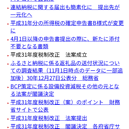
連結納税に関する届出も簡素化に 提出先が
一元化へ
平成31年分の所得税の確定申告書B様式が変更
に
4月1日以降の申告書提出の際に、新たに添付
不要となる書類
平成31年度税制改正 法案成立
ふるさと納税に係る返礼品の送付状況につい
ての調査結果（11月1日時点のデータに一部追
加後）30年12月27日公表分 総務省
BCP策定に係る設備投資減税その他の元とな
る法案が閣議決定
平成31年度税制改正（案）のポイント 財務
省サイトで公表
平成31年度税制改正 法案提出
平成31年度税制改正 閣議決定 各府省庁サ