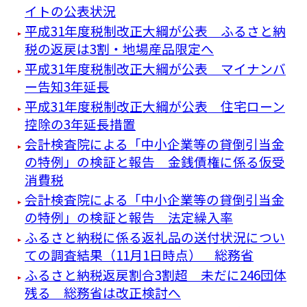
イトの公表状況
平成31年度税制改正大綱が公表 ふるさと納
税の返戻は3割・地場産品限定へ
平成31年度税制改正大綱が公表 マイナンバ
ー告知3年延長
平成31年度税制改正大綱が公表 住宅ローン
控除の3年延長措置
会計検査院による「中小企業等の貸倒引当金
の特例」の検証と報告 金銭債権に係る仮受
消費税
会計検査院による「中小企業等の貸倒引当金
の特例」の検証と報告 法定繰入率
ふるさと納税に係る返礼品の送付状況につい
ての調査結果（11月1日時点） 総務省
ふるさと納税返戻割合3割超 未だに246団体
残る 総務省は改正検討へ