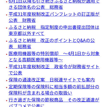
6月1日以降も引き続きふるさと納税が適用で
きる団体名の公表 総務省
平成31年度税制改正パンフレットの訂正版が
公表 財務省
ふるさと納税 指定制度の申出書提出団体は
東京都以外すべて
ふるさと納税 改正のポイントとQ&Aの公
表 総務省
医療用機器等の特別償却 ～4月1日から対象
となる高額医療用機器等～
平成31年度税制改正 政省令が財務省サイト
で公表
保険の通達改正案 日税連サイトでも案内
定期保険等の保険料に相当多額の前払部分の
保険料が含まれる場合の取扱い
行き過ぎた保険の節税商品 その改正通達が
パブコメで公表に