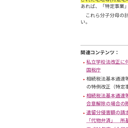
あれば、「特定事業
これら分子分母の計
い。
関連コンテンツ：
私立学校法改正に
国税庁
相続税法基本通達
の特例改正（特定
相続税法基本通達
合意解除の場合の
遺留分侵害額の請
「代物弁済」 所