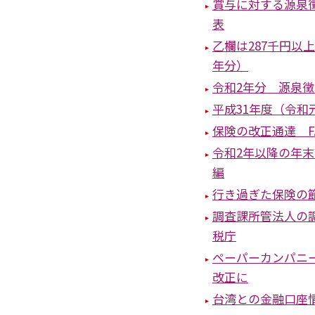
賞与に対する源泉
表
乙欄は287千円以
年分）
令和2年分 源泉
平成31年度（令和
保険の改正通達 F
令和2年以降の年
編
行き過ぎた保険の
調査課所管法人の
税庁
ペーパーカンパニ
改正に
台湾との金融口座