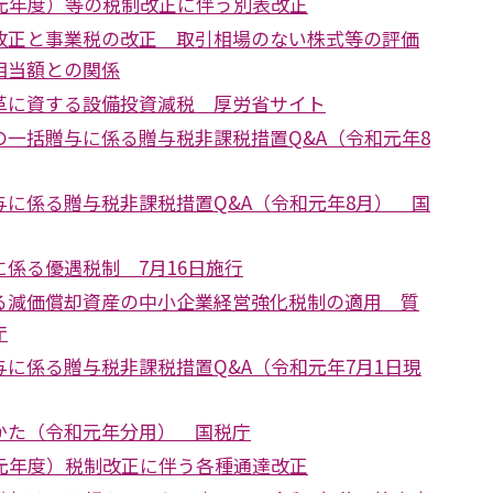
和元年度）等の税制改正に伴う別表改正
改正と事業税の改正 取引相場のない株式等の評価
相当額との関係
革に資する設備投資減税 厚労省サイト
の一括贈与に係る贈与税非課税措置Q&A（令和元年8
与に係る贈与税非課税措置Q&A（令和元年8月） 国
係る優遇税制 7月16日施行
る減価償却資産の中小企業経営強化税制の適用 質
庁
に係る贈与税非課税措置Q&A（令和元年7月1日現
かた（令和元年分用） 国税庁
和元年度）税制改正に伴う各種通達改正