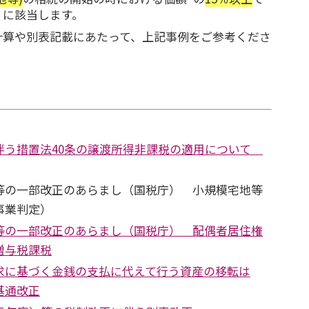
」に該当します。
算や別表記載にあたって、上記事例をご参考くださ
伴う措置法40条の譲渡所得非課税の適用について
等の一部改正のあらまし（国税庁） 小規模宅地等
事業判定）
等の一部改正のあらまし（国税庁） 配偶者居住権
贈与税課税
求に基づく金銭の支払に代えて行う資産の移転は
基通改正