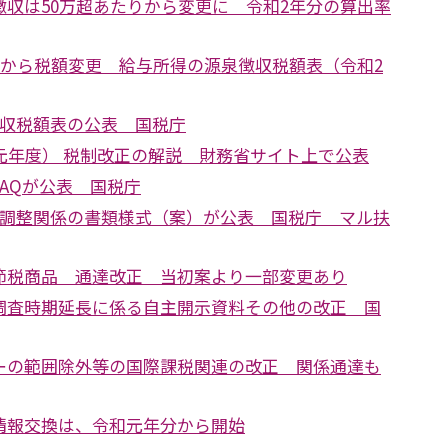
徴収は50万超あたりから変更に 令和2年分の算出率
上から税額変更 給与所得の源泉徴収税額表（令和2
徴収税額表の公表 国税庁
元年度） 税制改正の解説 財務省サイト上で公表
AQが公表 国税庁
末調整関係の書類様式（案）が公表 国税庁 マル扶
節税商品 通達改正 当初案より一部変更あり
調査時期延長に係る自主開示資料その他の改正 国
ーの範囲除外等の国際課税関連の改正 関係通達も
情報交換は、令和元年分から開始