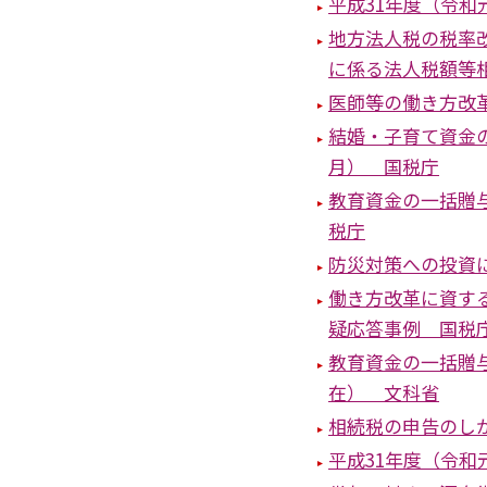
平成31年度（令
地方法人税の税率
に係る法人税額等
医師等の働き方改
結婚・子育て資金
月） 国税庁
教育資金の一括贈
税庁
防災対策への投資に
働き方改革に資す
疑応答事例 国税
教育資金の一括贈与
在） 文科省
相続税の申告のし
平成31年度（令