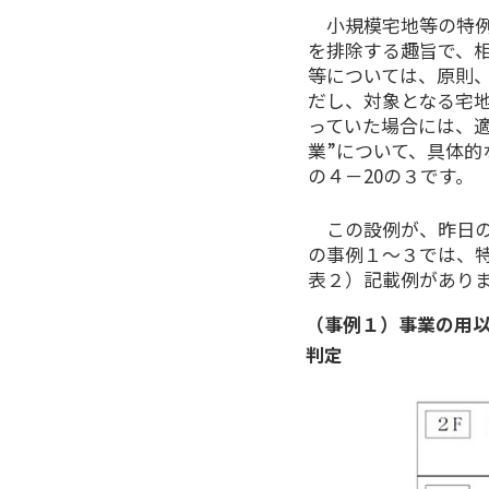
小規模宅地等の特例
を排除する趣旨で、
等については、原則
だし、対象となる宅
っていた場合には、適
業”について、具体的
の４－20の３です。
この設例が、昨日の
の事例１～３では、特
表２）記載例があり
（事例１）事業の用
判定