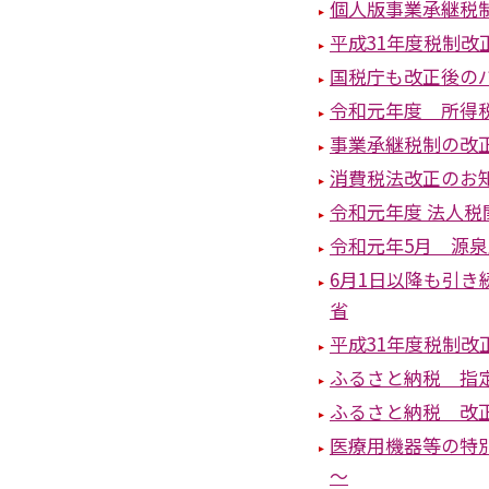
個人版事業承継税
平成31年度税制
国税庁も改正後の
令和元年度 所得
事業承継税制の改
消費税法改正のお知
令和元年度 法人
令和元年5月 源
6月1日以降も引
省
平成31年度税制
ふるさと納税 指
ふるさと納税 改
医療用機器等の特
～