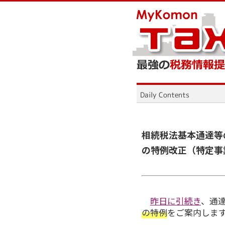
相続税法基本通達等
の特例改正（特定事
昨日に引続き
、通
の特例
をご案内しま