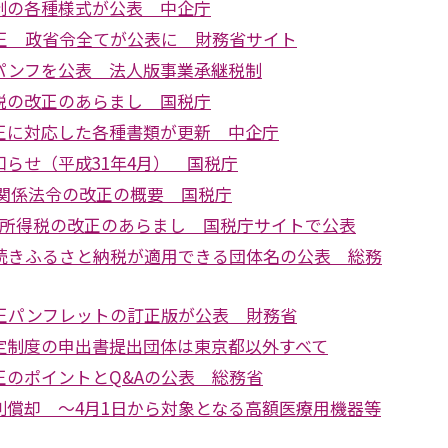
制の各種様式が公表 中企庁
改正 政省令全てが公表に 財務省サイト
パンフを公表 法人版事業承継税制
税の改正のあらまし 国税庁
正に対応した各種書類が更新 中企庁
らせ（平成31年4月） 国税庁
税関係法令の改正の概要 国税庁
泉所得税の改正のあらまし 国税庁サイトで公表
き続きふるさと納税が適用できる団体名の公表 総務
改正パンフレットの訂正版が公表 財務省
定制度の申出書提出団体は東京都以外すべて
正のポイントとQ&Aの公表 総務省
別償却 ～4月1日から対象となる高額医療用機器等