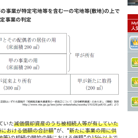
の事業が特定宅地等を含む一の宅地等(敷地)の上で
特定事業の判定
ていた
減価償却資産のうち被相続人等が有していた
時における価額の合計額
”が、“
新たに事業の用に供
地等)
の相続の開始の時における価額”の
15％以上
で