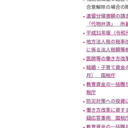
合意解除の場合の
遺留分侵害額の請
「代物弁済」 所
平成31年度（令
地方法人税の税率
に係る法人税額等
医師等の働き方改
結婚・子育て資金
月） 国税庁
教育資金の一括贈
税庁
防災対策への投資に
働き方改革に資す
疑応答事例 国税
教育資金の一括贈与