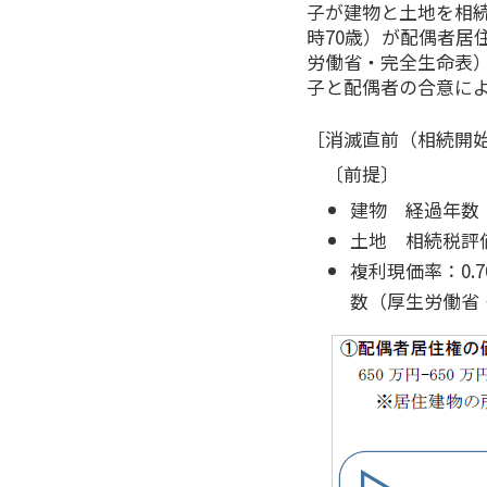
子が建物と土地を相
時70歳）が配偶者居
労働省・完全生命表）
子と配偶者の合意に
［消滅直前（相続開始
〔前提〕
建物 経過年数：
土地 相続税評価
複利現価率：0.
数（厚生労働省