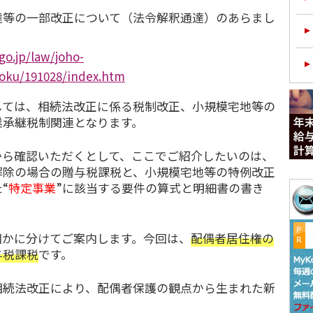
達等の一部改正について（法令解釈通達）のあらまし
go.jp/law/joho-
zoku/191028/index.htm
ては、相続法改正に係る税制改正、小規模宅地等の
業承継税制関連となります。
から確認いただくとして、ここでご紹介したいのは、
解除の場合の贈与税課税と、小規模宅地等の特例改正
“
特定事業
”に該当する要件の算式と明細書の書き
かに分けてご案内します。今回は、
配偶者居住権の
与税課税
です。
続法改正により、配偶者保護の観点から生まれた新