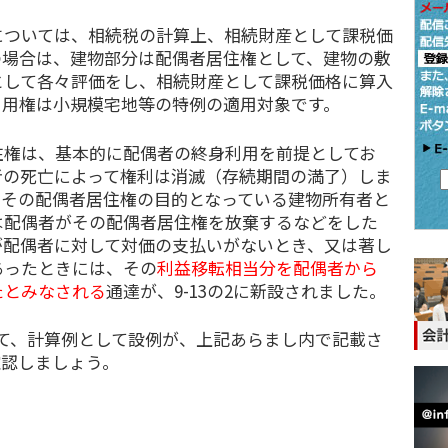
ついては、相続税の計算上、相続財産として課税価
の場合は、建物部分は配偶者居住権として、建物の敷
として各々評価をし、相続財産として課税価格に算入
利用権は小規模宅地等の特例の適用対象です。
権は、基本的に配偶者の終身利用を前提としてお
者の死亡によって権利は消滅（存続期間の満了）しま
とその配偶者居住権の目的となっている建物所有者と
は配偶者がその配偶者居住権を放棄するなどをした
が配偶者に対して対価の支払いがないとき、又は著し
あったときには、その
利益移転相当分を配偶者から
たとみなされる
通達が、9-13の2に新設されました。
いて、計算例として設例が、上記あらまし内で記載さ
確認しましょう。
】