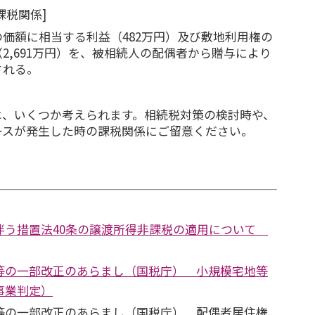
課税関係]
価額に相当する利益（482万円）及び敷地利用権の
2,691万円）を、被相続人の配偶者から贈与により
される。
、いくつか考えられます。相続税対策の検討時や、
ースが発生した時の課税関係にご留意ください。
伴う措置法40条の譲渡所得非課税の適用について
等の一部改正のあらまし（国税庁） 小規模宅地等
事業判定）
等の一部改正のあらまし（国税庁） 配偶者居住権