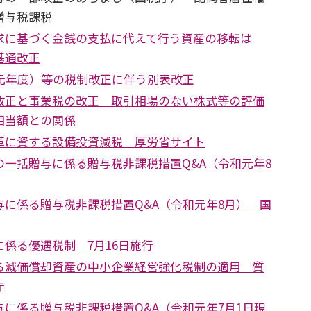
贈与税課税
求に基づく金銭の支払に代えて行う資産の移転は
基通改正
和元年度）等の税制改正に伴う別表改正
改正と事業税の改正 取引相場のない株式等の評価
相当額との関係
革に資する設備投資減税 厚労省サイト
の一括贈与に係る贈与税非課税措置Q&A（令和元年8
与に係る贈与税非課税措置Q&A（令和元年8月） 国
係る優遇税制 7月16日施行
る減価償却資産の中小企業経営強化税制の適用 質
庁
に係る贈与税非課税措置Q&A（令和元年7月1日現