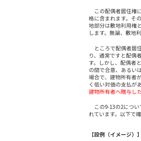
この配偶者居住権に
格に含まれます。そ
地部分は敷地利用権
します。無論、敷地
ところで配偶者居住
り、通常ですと配偶
す。しかし、配偶者
の間で合意、あるい
場合で、建物所有者
く低い対価の支払が
建物所有者へ贈与し
この9-13の2につ
れています。以下で
【設例（イメージ）