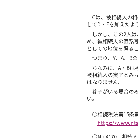
Cは、被相続人の
してD・Eを加えたよ
しかし、この2人は
め、被相続人の直系
としての地位を得る
つまり、Y、A、B
ちなみに、A・Bは
被相続人の実子とみ
はなりません。
養子がいる場合の
い。
○相続税法第15条
https://www.nta
○No.4170 相