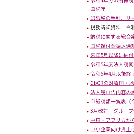
令和4年分の所得
国税庁
印紙税の手引、リ
税務訴訟資料 令
納税に関する総合
国税還付金振込通
来年5月以降に納
令和5年度法人税
令和5年4月以後
CbCRの対象国・
法人税申告内容の
印紙税額一覧表（令
3月改訂 グルー
中東・アフリカか
中小企業向け賃上