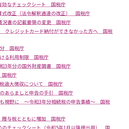
有効なチェックシート 国税庁
様式改正（法令解釈通達の改正） 国税庁
の概況書の記載要領の変更 国税庁
あり クレジットカード納付ができなかった方へ 国税
処分 国税庁
おける利用制限 国税庁
令和3年分の国外財産調書 国税庁
 国税庁
延滞税過大徴収について 国税庁
税のあらましと申告の手引 国税庁
割も視野に ～令和3年分相続税の申告事績～ 国税
 贈与税とともに増加 国税庁
めのチェックシート（令和5年1月以降提出用） 国