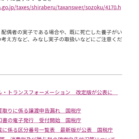
.go.jp/taxes/shiraberu/taxanswer/sozoku/4170.h
、配偶者の実子である場合や、既に死亡した養子がい
の考え方など、みなし実子の取扱いなどにご注意くだ
ル・トランスフォーメーション 改定版が公表に
買取りに係る譲渡申告漏れ 国税庁
知書の電子発行 受付開始 国税庁
載に係る区分番号一覧表 最新版が公表 国税庁