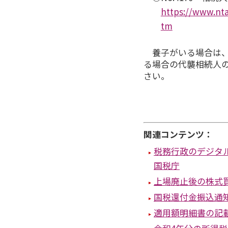
https://www.nta
tm
養子がいる場合は
る場合の代襲相続人
さい。
関連コンテンツ：
税務行政のデジタ
国税庁
上場廃止後の株式
国税還付金振込通
適用額明細書の記