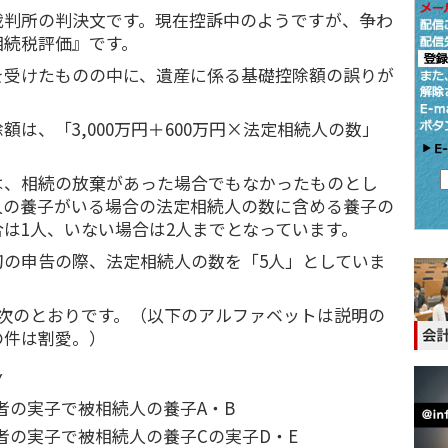
裁判所の判決文です。現在控訴中のようですが、争わ
相続税評価』です。
を受けたものの中に、遺産に係る基礎控除額の誤りが
額は、「3,000万円＋600万円×法定相続人の数」
は、相続の放棄があった場合でもなかったものとし
人の養子がいる場合の法定相続人の数に含める養子の
は1人、いない場合は2人までとなっています。
初の申告の際、法定相続人の数を「5人」としていま
、次のとおりです。（以下のアルファベットは説明の
の件は割愛。）
Y
者の実子で被相続人の養子A・B
者の実子で被相続人の養子Cの実子D・E