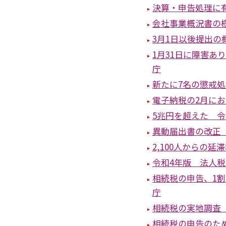
決算・申告処理に
会社事業概況書の
3月1日以後提出
1月31日に障害
庁
新たに7名の懲戒
電子納税の2月に
5兆円を超えた 
異動届出書の改正
2,100人からの
令和4年版 法人
相続税の申告、1
庁
相続税の実地調査
相続税の申告のた