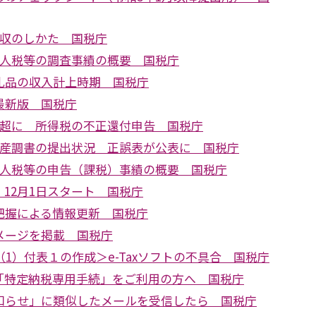
徴収のしかた 国税庁
法人税等の調査事績の概要 国税庁
礼品の収入計上時期 国税庁
最新版 国税庁
円超に 所得税の不正還付申告 国税庁
財産調書の提出状況 正誤表が公表に 国税庁
法人税等の申告（課税）事績の概要 国税庁
12月1日スタート 国税庁
把握による情報更新 国税庁
メージを掲載 国税庁
（1）付表１の作成＞e-Taxソフトの不具合 国税庁
「特定納税専用手続」をご利用の方へ 国税庁
知らせ」に類似したメールを受信したら 国税庁