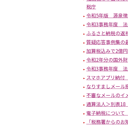
税庁
令和5年版 源泉
令和3事務年度 
ふるさと納税の返
質疑応答事例集の
加算税込みで2億
令和2年分の国外
令和3事務年度 
スマホアプリ納付 
なりすましメール
不審なメールのイ
通算法人＞別表18
電子納税について
「税務署からのお