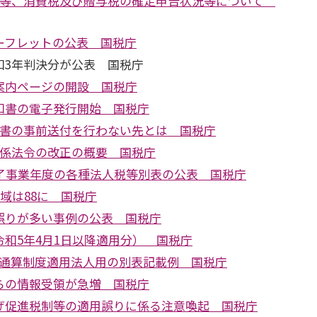
税等、消費税及び贈与税の確定申告状況等について
ーフレットの公表 国税庁
和3年判決分が公表 国税庁
案内ページの開設 国税庁
知書の電子発行開始 国税庁
付書の事前送付を行わない先とは 国税庁
関係法令の改正の概要 国税庁
終了事業年度の各種法人税等別表の公表 国税庁
地域は88に 国税庁
誤りが多い事例の公表 国税庁
和5年4月1日以降適用分） 国税庁
プ通算制度適用法人用の別表記載例 国税庁
らの情報受領が急増 国税庁
げ促進税制等の適用誤りに係る注意喚起 国税庁