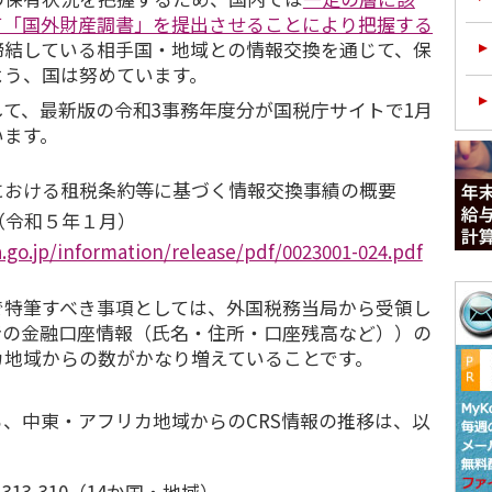
て「国外財産調書」を提出させることにより把握する
締結している相手国・地域との情報交換を通じて、保
よう、国は努めています。
て、最新版の令和3事務年度分が国税庁サイトで1月
います。
における租税条約等に基づく情報交換事績の概要
B）（令和５年１月）
.go.jp/information/release/pdf/0023001-024.pdf
で特筆すべき事項としては、外国税務当局から受領し
者の金融口座情報（氏名・住所・口座残高など））の
カ地域からの数がかなり増えていることです。
、中東・アフリカ地域からのCRS情報の推移は、以
13,310（14か国・地域）