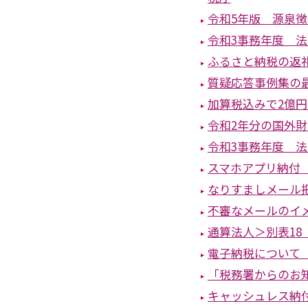
令和5年版 源泉
令和3事務年度 
ふるさと納税の返
質疑応答事例集の
加算税込みで2億
令和2年分の国外
令和3事務年度 
スマホアプリ納付 
なりすましメール
不審なメールのイ
通算法人＞別表18
電子納税について
「税務署からのお
キャッシュレス納付