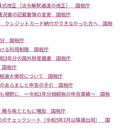
様式改正（法令解釈通達の改正） 国税庁
の概況書の記載要領の変更 国税庁
あり クレジットカード納付ができなかった方へ 国税
処分 国税庁
おける利用制限 国税庁
令和3年分の国外財産調書 国税庁
 国税庁
延滞税過大徴収について 国税庁
税のあらましと申告の手引 国税庁
割も視野に ～令和3年分相続税の申告事績～ 国税
 贈与税とともに増加 国税庁
めのチェックシート（令和5年1月以降提出用） 国