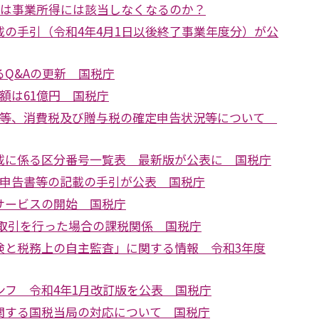
では事業所得には該当しなくなるのか？
載の手引（令和4年4月1日以後終了事業年度分）が公
Q&Aの更新 国税庁
額は61億円 国税庁
税等、消費税及び贈与税の確定申告状況等について
載に係る区分番号一覧表 最新版が公表に 国税庁
税申告書等の記載の手引が公表 国税庁
サービスの開始 国税庁
た取引を行った場合の課税関係 国税庁
検と税務上の自主監査」に関する情報 令和3年度
ンフ 令和4年1月改訂版を公表 国税庁
関する国税当局の対応について 国税庁