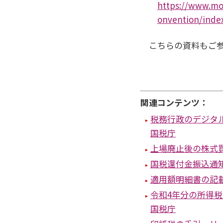
https://www.mof
onvention/inde
こちらの資料もご
関連コンテンツ：
税務行政のデジタ
国税庁
上場廃止後の株式
国税還付金振込通
適用額明細書の記
令和4年分の所得
国税庁