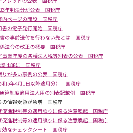
ーフレットの公表 国税庁
和3年判決分が公表 国税庁
案内ページの開設 国税庁
知書の電子発行開始 国税庁
付書の事前送付を行わない先とは 国税庁
関係法令の改正の概要 国税庁
終了事業年度の各種法人税等別表の公表 国税庁
地域は88に 国税庁
誤りが多い事例の公表 国税庁
和5年4月1日以降適用分） 国税庁
プ通算制度適用法人用の別表記載例 国税庁
らの情報受領が急増 国税庁
げ促進税制等の適用誤りに係る注意喚起 国税庁
げ促進税制等の適用誤りに係る注意喚起 国税庁
有効なチェックシート 国税庁