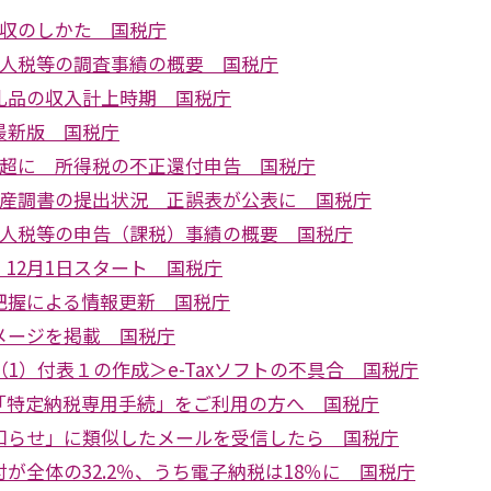
徴収のしかた 国税庁
法人税等の調査事績の概要 国税庁
礼品の収入計上時期 国税庁
最新版 国税庁
円超に 所得税の不正還付申告 国税庁
財産調書の提出状況 正誤表が公表に 国税庁
法人税等の申告（課税）事績の概要 国税庁
12月1日スタート 国税庁
把握による情報更新 国税庁
メージを掲載 国税庁
（1）付表１の作成＞e-Taxソフトの不具合 国税庁
「特定納税専用手続」をご利用の方へ 国税庁
知らせ」に類似したメールを受信したら 国税庁
が全体の32.2％、うち電子納税は18％に 国税庁