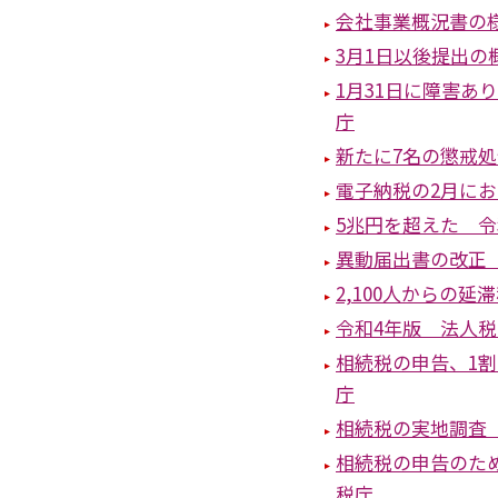
会社事業概況書の
3月1日以後提出
1月31日に障害
庁
新たに7名の懲戒
電子納税の2月に
5兆円を超えた 
異動届出書の改正
2,100人からの
令和4年版 法人
相続税の申告、1
庁
相続税の実地調査
相続税の申告のた
税庁