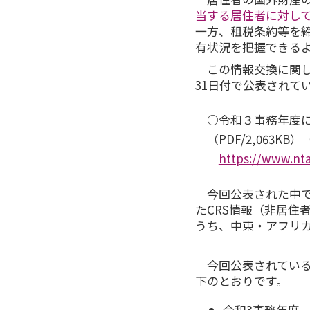
当する居住者に対し
一方、租税条約等を
有状況を把握できる
この情報交換に関し
31日付で公表されて
○令和３事務年度
（PDF/2,063K
https://www.nta
今回公表された中
たCRS情報（非居住
うち、中東・アフリ
今回公表されている
下のとおりです。
令和3事務年度 3