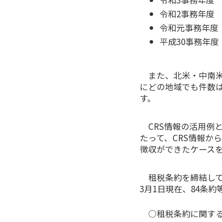
令和2事務年度 2
令和元事務年度 
平成30事務年度 
また、北米・中南米
にどの地域でも件数
す。
CRS情報の活用例
たって、CRS情報か
徴収ができたケース
租税条約を締結し
3月1日現在、84条
○租税条約に関す