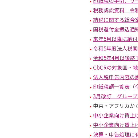
印紙税の手引、リ
税務訴訟資料 令
納税に関する総合
国税還付金振込通
来年5月以降に納
令和5年度法人税
令和5年4月以後
CbCRの対象国・
法人税申告内容の
印紙税額一覧表（令
3月改訂 グルー
中東・アフリカか
中小企業向け賃上
中小企業向け賃上
決算・申告処理に