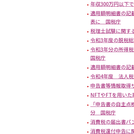
年収300万円以下
適用額明細書の記
表に 国税庁
税理士試験に関する
令和3年度の脱税総
令和3年分の所得
国税庁
適用額明細書の記
令和4年度 法人
申告書等情報取得
NFTやFTを用い
「申告書の自主点
分 国税庁
消費税の届出書パ
消費税還付申告に