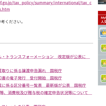
.go.jp/tax_policy/summary/international/tax_c
x.htm
参考ください。
ル・トランスフォーメーション 改定版が公表に
買取りに係る譲渡申告漏れ 国税庁
知書の電子発行 受付開始 国税庁
載に係る区分番号一覧表 最新版が公表 国税庁
税等、消費税及び贈与税の確定申告状況等について