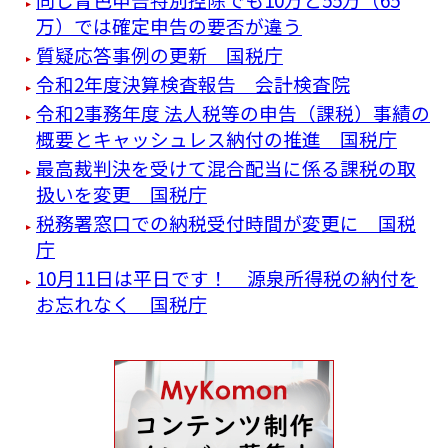
万）では確定申告の要否が違う
質疑応答事例の更新 国税庁
令和2年度決算検査報告 会計検査院
令和2事務年度 法人税等の申告（課税）事績の
概要とキャッシュレス納付の推進 国税庁
最高裁判決を受けて混合配当に係る課税の取
扱いを変更 国税庁
税務署窓口での納税受付時間が変更に 国税
庁
10月11日は平日です！ 源泉所得税の納付を
お忘れなく 国税庁