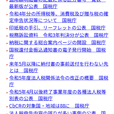
最新版が公表 国税庁
令和4年分の所得税等、消費税及び贈与税の確
定申告状況等について 国税庁
印紙税の手引、リーフレットの公表 国税庁
税務訴訟資料 令和3年判決分が公表 国税庁
納税に関する総合案内ページの開設 国税庁
国税還付金振込通知書の電子発行開始 国税
庁
来年5月以降に納付書の事前送付を行わない先
とは 国税庁
令和5年度法人税関係法令の改正の概要 国税
庁
令和5年4月以後終了事業年度の各種法人税等
別表の公表 国税庁
CbCRの対象国・地域は88に 国税庁
法人税申告内容の誤りが多い事例の公表 国