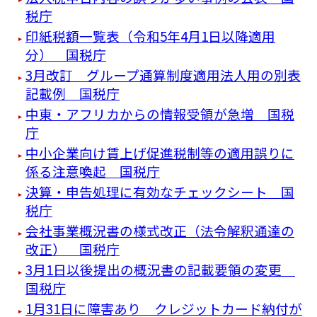
税庁
印紙税額一覧表（令和5年4月1日以降適用
分） 国税庁
3月改訂 グループ通算制度適用法人用の別表
記載例 国税庁
中東・アフリカからの情報受領が急増 国税
庁
中小企業向け賃上げ促進税制等の適用誤りに
係る注意喚起 国税庁
決算・申告処理に有効なチェックシート 国
税庁
会社事業概況書の様式改正（法令解釈通達の
改正） 国税庁
3月1日以後提出の概況書の記載要領の変更
国税庁
1月31日に障害あり クレジットカード納付が