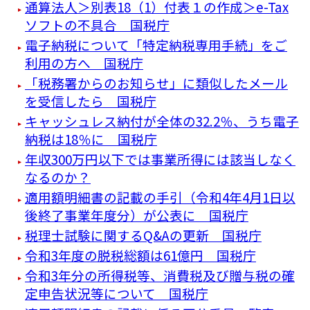
通算法人＞別表18（1）付表１の作成＞e-Tax
ソフトの不具合 国税庁
電子納税について「特定納税専用手続」をご
利用の方へ 国税庁
「税務署からのお知らせ」に類似したメール
を受信したら 国税庁
キャッシュレス納付が全体の32.2％、うち電子
納税は18％に 国税庁
年収300万円以下では事業所得には該当しなく
なるのか？
適用額明細書の記載の手引（令和4年4月1日以
後終了事業年度分）が公表に 国税庁
税理士試験に関するQ&Aの更新 国税庁
令和3年度の脱税総額は61億円 国税庁
令和3年分の所得税等、消費税及び贈与税の確
定申告状況等について 国税庁