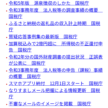
令和5年版 源泉徴収のしかた 国税庁
令和3事務年度 法人税等の調査事績の概要
国税庁
ふるさと納税の返礼品の収入計上時期 国税
庁
質疑応答事例集の最新版 国税庁
加算税込みで2億円超に 所得税の不正還付申
告 国税庁
令和2年分の国外財産調書の提出状況 正誤表
が公表に 国税庁
令和3事務年度 法人税等の申告（課税）事績
の概要 国税庁
スマホアプリ納付 12月1日スタート 国税庁
なりすましメール把握による情報更新 国税
庁
不審なメールのイメージを掲載 国税庁