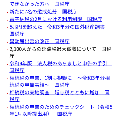
できなかった方へ 国税庁
新たに7名の懲戒処分 国税庁
電子納税の2月における利用制限 国税庁
5兆円を超えた 令和3年分の国外財産調書
国税庁
異動届出書の改正 国税庁
2,100人からの延滞税過大徴収について 国税
庁
令和4年版 法人税のあらましと申告の手引
国税庁
相続税の申告、1割も視野に ～令和3年分相
続税の申告事績～ 国税庁
相続税の実地調査 贈与税とともに増加 国
税庁
相続税の申告のためのチェックシート（令和5
年1月以降提出用） 国税庁