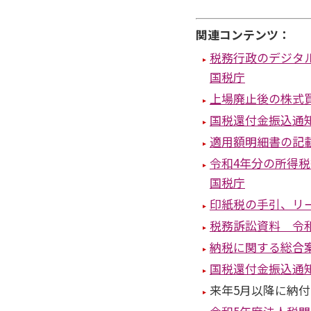
関連コンテンツ：
税務行政のデジタ
国税庁
上場廃止後の株式
国税還付金振込通
適用額明細書の記
令和4年分の所得
国税庁
印紙税の手引、リ
税務訴訟資料 令
納税に関する総合
国税還付金振込通
来年5月以降に納