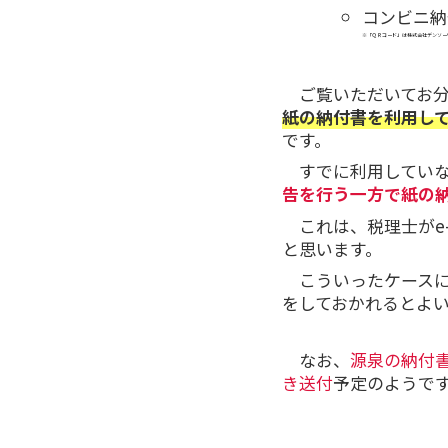
コンビニ納
※「ＱＲコード」は株式会社デンソー
ご覧いただいてお
紙の納付書を利用し
です。
すでに利用してい
告を行う一方で紙の
これは、税理士がe
と思います。
こういったケース
をしておかれるとよ
なお、
源泉の納付
き送付
予定のようで