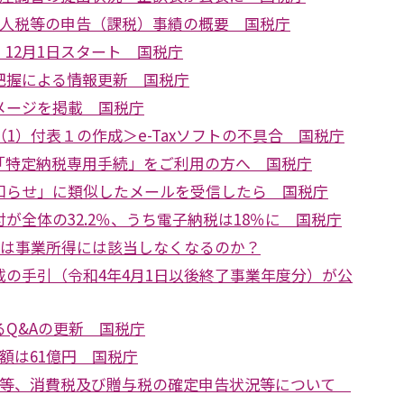
法人税等の申告（課税）事績の概要 国税庁
12月1日スタート 国税庁
把握による情報更新 国税庁
メージを掲載 国税庁
（1）付表１の作成＞e-Taxソフトの不具合 国税庁
「特定納税専用手続」をご利用の方へ 国税庁
知らせ」に類似したメールを受信したら 国税庁
が全体の32.2％、うち電子納税は18％に 国税庁
では事業所得には該当しなくなるのか？
載の手引（令和4年4月1日以後終了事業年度分）が公
Q&Aの更新 国税庁
額は61億円 国税庁
税等、消費税及び贈与税の確定申告状況等について