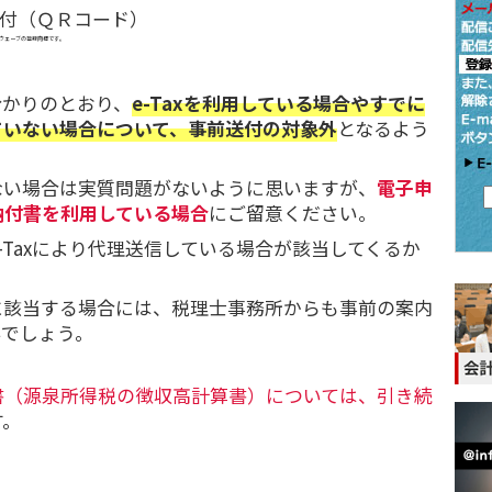
付（ＱＲコード）
ウェーブの登録商標です。
分かりのとおり、
e-Taxを利用している場合やすでに
ていない場合について、事前送付の対象外
となるよう
ない場合は実質問題がないように思いますが、
電子申
納付書を利用している場合
にご留意ください。
-Taxにより代理送信している場合が該当してくるか
に該当する場合には、税理士事務所からも事前の案内
いでしょう。
書（源泉所得税の徴収高計算書）については、引き続
す。