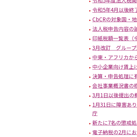
令和5年度法人税
令和5年4月以後
CbCRの対象国・
法人税申告内容の
印紙税額一覧表（令
3月改訂 グルー
中東・アフリカか
中小企業向け賃上
決算・申告処理に
会社事業概況書の
3月1日以後提出
1月31日に障害
庁
新たに7名の懲戒
電子納税の2月に