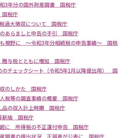
令和3年分の国外財産調書 国税庁
 国税庁
延滞税過大徴収について 国税庁
税のあらましと申告の手引 国税庁
割も視野に ～令和3年分相続税の申告事績～ 国税
 贈与税とともに増加 国税庁
めのチェックシート（令和5年1月以降提出用） 国
徴収のしかた 国税庁
法人税等の調査事績の概要 国税庁
礼品の収入計上時期 国税庁
最新版 国税庁
円超に 所得税の不正還付申告 国税庁
財産調書の提出状況 正誤表が公表に 国税庁