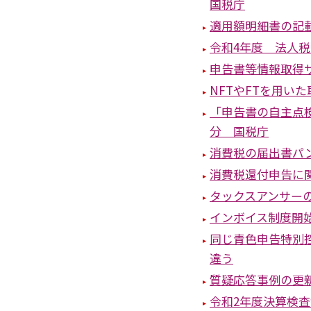
国税庁
適用額明細書の記
令和4年度 法人
申告書等情報取得
NFTやFTを用い
「申告書の自主点
分 国税庁
消費税の届出書パ
消費税還付申告に
タックスアンサー
インボイス制度開
同じ青色申告特別控
違う
質疑応答事例の更
令和2年度決算検