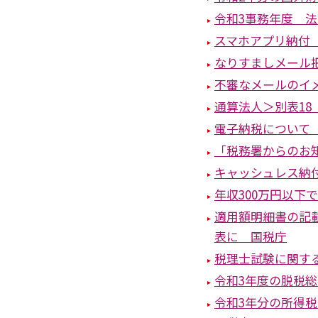
令和3事務年度 
スマホアプリ納付 
なりすましメール
不審なメールのイ
通算法人＞別表18
電子納税について
「税務署からのお
キャッシュレス納付
年収300万円以下
適用額明細書の記
表に 国税庁
税理士試験に関する
令和3年度の脱税総
令和3年分の所得