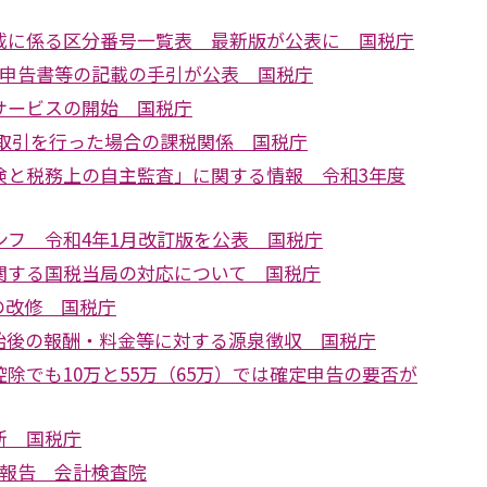
載に係る区分番号一覧表 最新版が公表に 国税庁
税申告書等の記載の手引が公表 国税庁
サービスの開始 国税庁
た取引を行った場合の課税関係 国税庁
検と税務上の自主監査」に関する情報 令和3年度
ンフ 令和4年1月改訂版を公表 国税庁
関する国税当局の対応について 国税庁
の改修 国税庁
始後の報酬・料金等に対する源泉徴収 国税庁
除でも10万と55万（65万）では確定申告の要否が
新 国税庁
査報告 会計検査院