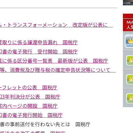
ル・トランスフォーメーション 改定版が公表に
買取りに係る譲渡申告漏れ 国税庁
知書の電子発行 受付開始 国税庁
載に係る区分番号一覧表 最新版が公表 国税庁
税等、消費税及び贈与税の確定申告状況等について
ーフレットの公表 国税庁
和3年判決分が公表 国税庁
案内ページの開設 国税庁
知書の電子発行開始 国税庁
付書の事前送付を行わない先とは 国税庁