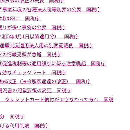
関係法令の改正の概要 国税庁
終了事業年度の各種法人税等別表の公表 国税庁
地域は88に 国税庁
誤りが多い事例の公表 国税庁
和5年4月1日以降適用分） 国税庁
プ通算制度適用法人用の別表記載例 国税庁
らの情報受領が急増 国税庁
げ促進税制等の適用誤りに係る注意喚起 国税庁
有効なチェックシート 国税庁
様式改正（法令解釈通達の改正） 国税庁
の概況書の記載要領の変更 国税庁
あり クレジットカード納付ができなかった方へ 国税
処分 国税庁
おける利用制限 国税庁