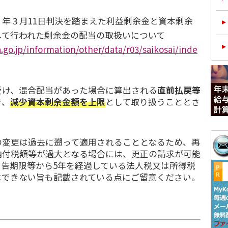
年３月11日判決を踏まえた利益剰余金と資本剰余
して行われた剰余金の配当の取扱いについて
.go.jp/information/other/data/r03/saikosai/inde
け、混合配当があった場合に算出される
直前払戻等
き、
減少資本剰余金額を上限
として取り扱うこととさ
変更は過去に遡って適用されることとなるため、再
納付税額等が過大となる場合には、更正の請求が可能
申告期限等から5年を経過している法人税又は所得税
はできない旨も記載されている点にご留意ください。