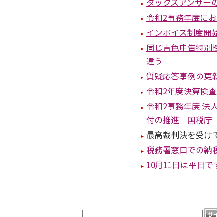
タックスアンサー
令和2事務年度に
インボイス制度開
同じ青色申告特別控
違う
質疑応答事例の更
令和2年度決算検
令和2事務年度 
付の推進 国税庁
最高裁判決を受け
税務署窓口での納
10月11日は平日