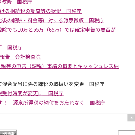
の改修 国税庁
おける相続税の調査等の状況 国税庁
始後の報酬・料金等に対する源泉徴収 国税庁
除でも10万と55万（65万）では確定申告の要否が
新 国税庁
査報告 会計検査院
法人税等の申告（課税）事績の概要とキャッシュレス納
て混合配当に係る課税の取扱いを変更 国税庁
税受付時間が変更に 国税庁
です！ 源泉所得税の納付をお忘れなく 国税庁