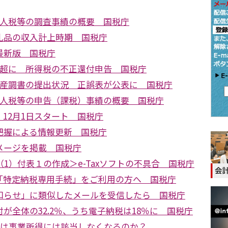
法人税等の調査事績の概要 国税庁
礼品の収入計上時期 国税庁
最新版 国税庁
円超に 所得税の不正還付申告 国税庁
財産調書の提出状況 正誤表が公表に 国税庁
法人税等の申告（課税）事績の概要 国税庁
12月1日スタート 国税庁
把握による情報更新 国税庁
メージを掲載 国税庁
（1）付表１の作成＞e-Taxソフトの不具合 国税庁
「特定納税専用手続」をご利用の方へ 国税庁
知らせ」に類似したメールを受信したら 国税庁
が全体の32.2％、うち電子納税は18％に 国税庁
では事業所得には該当しなくなるのか？