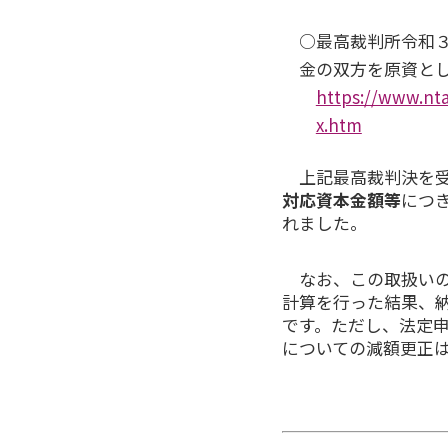
○最高裁判所令和３
金の双方を原資と
https://www.nta
x.htm
上記最高裁判決を受
対応資本金額等
につ
れました。
なお、この取扱いの
計算を行った結果、
です。ただし、法定
についての減額更正