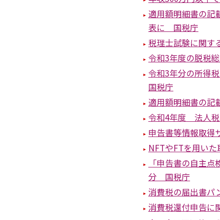
適用額明細書の記
表に 国税庁
税理士試験に関する
令和3年度の脱税総
令和3年分の所得
国税庁
適用額明細書の記
令和4年度 法人
申告書等情報取得
NFTやFTを用い
「申告書の自主点
分 国税庁
消費税の届出書パ
消費税還付申告に