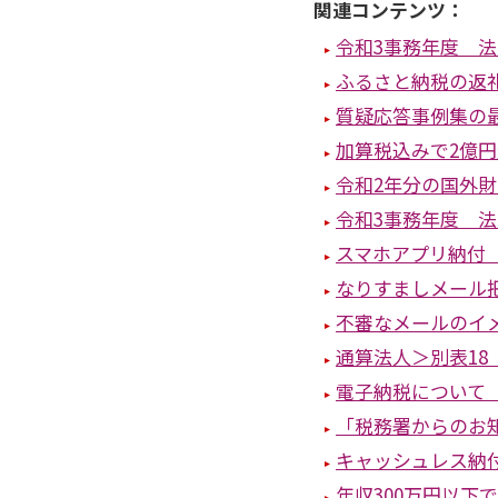
関連コンテンツ：
令和3事務年度 
ふるさと納税の返
質疑応答事例集の
加算税込みで2億
令和2年分の国外
令和3事務年度 
スマホアプリ納付 
なりすましメール
不審なメールのイ
通算法人＞別表18
電子納税について
「税務署からのお
キャッシュレス納付
年収300万円以下