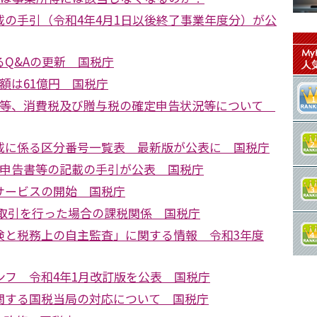
載の手引（令和4年4月1日以後終了事業年度分）が公
Q&Aの更新 国税庁
額は61億円 国税庁
税等、消費税及び贈与税の確定申告状況等について
載に係る区分番号一覧表 最新版が公表に 国税庁
税申告書等の記載の手引が公表 国税庁
サービスの開始 国税庁
た取引を行った場合の課税関係 国税庁
検と税務上の自主監査」に関する情報 令和3年度
ンフ 令和4年1月改訂版を公表 国税庁
関する国税当局の対応について 国税庁