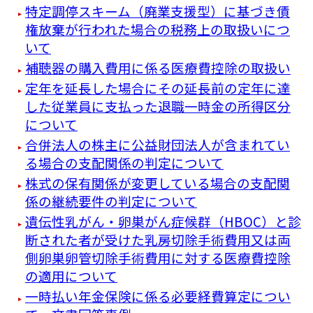
特定調停スキーム（廃業支援型）に基づき債
権放棄が行われた場合の税務上の取扱いにつ
いて
補聴器の購入費用に係る医療費控除の取扱い
定年を延長した場合にその延長前の定年に達
した従業員に支払った退職一時金の所得区分
について
合併法人の株主に公益財団法人が含まれてい
る場合の支配関係の判定について
株式の保有関係が変更している場合の支配関
係の継続要件の判定について
遺伝性乳がん・卵巣がん症候群（HBOC）と診
断された者が受けた乳房切除手術費用又は両
側卵巣卵管切除手術費用に対する医療費控除
の適用について
一時払い年金保険に係る必要経費算定につい