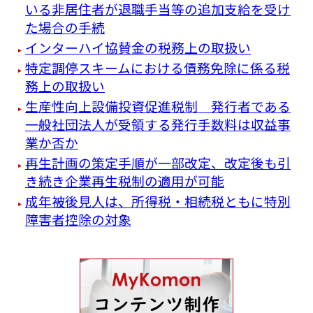
いる非居住者が退職手当等の追加支給を受け
た場合の手続
インターハイ協賛金の税務上の取扱い
特定調停スキームにおける債務免除に係る税
務上の取扱い
生産性向上設備投資促進税制 発行者である
一般社団法人が受領する発行手数料は収益事
業か否か
再生計画の策定手順が一部改定、改定後も引
き続き企業再生税制の適用が可能
成年被後見人は、所得税・相続税ともに特別
障害者控除の対象