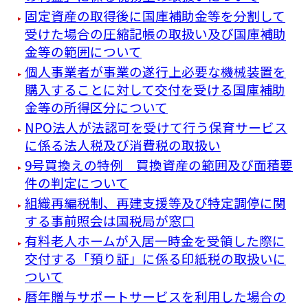
固定資産の取得後に国庫補助金等を分割して
受けた場合の圧縮記帳の取扱い及び国庫補助
金等の範囲について
個人事業者が事業の遂行上必要な機械装置を
購入することに対して交付を受ける国庫補助
金等の所得区分について
NPO法人が法認可を受けて行う保育サービス
に係る法人税及び消費税の取扱い
9号買換えの特例 買換資産の範囲及び面積要
件の判定について
組織再編税制、再建支援等及び特定調停に関
する事前照会は国税局が窓口
有料老人ホームが入居一時金を受領した際に
交付する「預り証」に係る印紙税の取扱いに
ついて
暦年贈与サポートサービスを利用した場合の