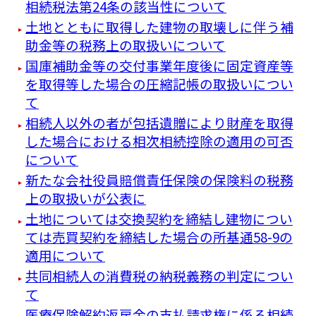
相続税法第24条の該当性について
土地とともに取得した建物の取壊しに伴う補
助金等の税務上の取扱いについて
国庫補助金等の交付事業年度後に固定資産等
を取得等した場合の圧縮記帳の取扱いについ
て
相続人以外の者が包括遺贈により財産を取得
した場合における相次相続控除の適用の可否
について
新たな会社役員賠償責任保険の保険料の税務
上の取扱いが公表に
土地については交換契約を締結し建物につい
ては売買契約を締結した場合の所基通58-9の
適用について
共同相続人の消費税の納税義務の判定につい
て
医療保険解約返戻金の支払請求権に係る相続