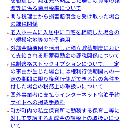
を製造し、発注元へ納品した場合の資産の譲
渡等に係る適用税率について
関与税理士から損害賠償金を受け取った場合
の課税関係
老人ホームに入居中に自宅を相続した場合の
小規模宅地等の特例適用
外部金融機関を活用した積立貯蓄制度におい
て支給される貯蓄奨励金の課税関係について
税制適格ストックオプションについて、一定
の事由が生じた場合には権利行使期間内の一
定の期間に限り権利行使ができる旨の条件を
付した場合の税務上の取扱いについて
国外事業者に支払うインターネット宿泊予約
サイトへの掲載手数料
町が町内の私立保育所に勤務する保育士等に
対して支給する助成金の課税上の取扱いにつ
いて