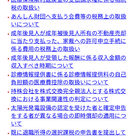
税の取扱い
あんしん財団へ支払う会費等の税務上の取扱
いについて
成年後見人が成年被後見人所有の不動産売却
に当たり支払った、家裁への許可申立手続に
係る費用の税務上の取扱い
成年後見人が受領した報酬に係る収入金額の
収入すべき時期について
診療情報提供書に係る診療情報提供料の自己
負担額の医療費控除の取扱いについて
持株会社を株式交換完全親法人とする株式交
換における事業関連性の判定について
太陽光発電設備の認定を受けた者と確定申告
をする者が異なる場合の即時償却の適用につ
いて
既に退職所得の選択課税の申告書を提出して