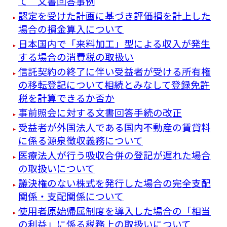
て 文書回答事例
認定を受けた計画に基づき評価損を計上した
場合の損金算入について
日本国内で「来料加工」型による収入が発生
する場合の消費税の取扱い
信託契約の終了に伴い受益者が受ける所有権
の移転登記について相続とみなして登録免許
税を計算できるか否か
事前照会に対する文書回答手続の改正
受益者が外国法人である国内不動産の賃貸料
に係る源泉徴収義務について
医療法人が行う吸収合併の登記が遅れた場合
の取扱いについて
議決権のない株式を発行した場合の完全支配
関係・支配関係について
使用者原始帰属制度を導入した場合の「相当
の利益」に係る税務上の取扱いについて