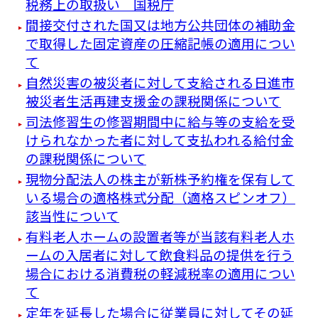
税務上の取扱い 国税庁
間接交付された国又は地方公共団体の補助金
で取得した固定資産の圧縮記帳の適用につい
て
自然災害の被災者に対して支給される日進市
被災者生活再建支援金の課税関係について
司法修習生の修習期間中に給与等の支給を受
けられなかった者に対して支払われる給付金
の課税関係について
現物分配法人の株主が新株予約権を保有して
いる場合の適格株式分配（適格スピンオフ）
該当性について
有料老人ホームの設置者等が当該有料老人ホ
ームの入居者に対して飲食料品の提供を行う
場合における消費税の軽減税率の適用につい
て
定年を延長した場合に従業員に対してその延