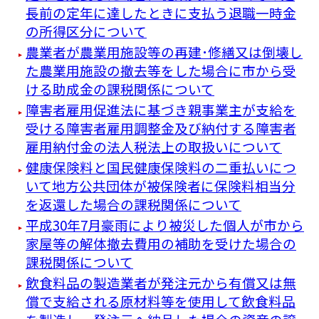
長前の定年に達したときに支払う退職一時金
の所得区分について
農業者が農業用施設等の再建･修繕又は倒壊し
た農業用施設の撤去等をした場合に市から受
ける助成金の課税関係について
障害者雇用促進法に基づき親事業主が支給を
受ける障害者雇用調整金及び納付する障害者
雇用納付金の法人税法上の取扱いについて
健康保険料と国民健康保険料の二重払いにつ
いて地方公共団体が被保険者に保険料相当分
を返還した場合の課税関係について
平成30年7月豪雨により被災した個人が市から
家屋等の解体撤去費用の補助を受けた場合の
課税関係について
飲食料品の製造業者が発注元から有償又は無
償で支給される原材料等を使用して飲食料品