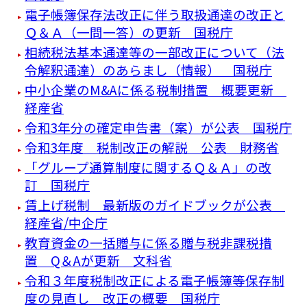
電子帳簿保存法改正に伴う取扱通達の改正と
Ｑ＆Ａ（一問一答）の更新 国税庁
相続税法基本通達等の一部改正について（法
令解釈通達）のあらまし（情報） 国税庁
中小企業のM&Aに係る税制措置 概要更新
経産省
令和3年分の確定申告書（案）が公表 国税庁
令和3年度 税制改正の解説 公表 財務省
「グループ通算制度に関するＱ＆Ａ」の改
訂 国税庁
賃上げ税制 最新版のガイドブックが公表
経産省/中企庁
教育資金の一括贈与に係る贈与税非課税措
置 Q＆Aが更新 文科省
令和３年度税制改正による電子帳簿等保存制
度の見直し 改正の概要 国税庁