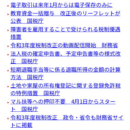
電子取引は来年1月からは電子保存のみに
教育資金一括贈与 改正後のリーフレットが
公表 国税庁
障害者を雇用することで受けられる税制優遇
措置
令和3年度税制改正の動画配信開始 財務省
法人税の確定申告書、予定申告書等の様式改
正 国税庁
短期退職手当等に係る退職所得の金額の計算
方法 国税庁
土地や家屋の所有権登記に関する登録免許税
の特例措置 国税庁
マル扶等への押印不要 4月1日からスター
ト 国税庁
令和3年度税制改正 政令・省令も財務省サイ
トに掲載