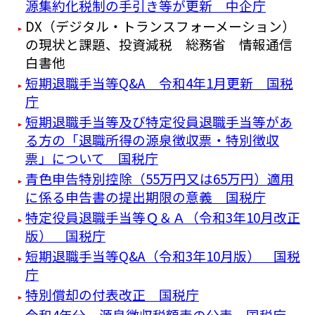
源集約化税制の手引き等が更新 中企庁
DX（デジタル・トランスフォーメーション）
の現状と課題、投資減税 総務省 情報通信
白書他
短期退職手当等Q&A 令和4年1月更新 国税
庁
短期退職手当等及び特定役員退職手当等があ
る方の「退職所得の源泉徴収票・特別徴収
票」について 国税庁
青色申告特別控除（55万円又は65万円）適用
に係る申告書の提出期限の意義 国税庁
特定役員退職手当等Ｑ＆Ａ（令和3年10月改正
版） 国税庁
短期退職手当等Q&A（令和3年10月版） 国税
庁
特別償却の付表改正 国税庁
令和4年分 源泉徴収税額表の公表 国税庁