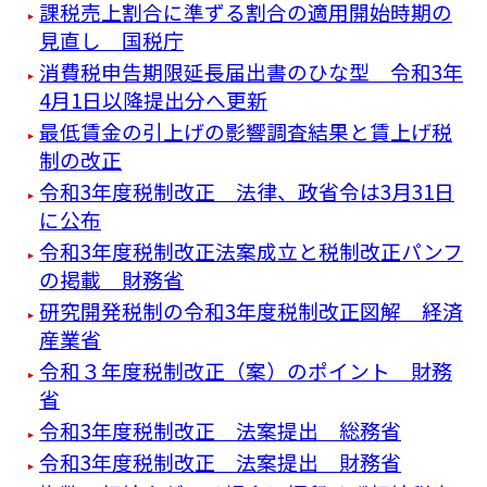
課税売上割合に準ずる割合の適用開始時期の
見直し 国税庁
消費税申告期限延長届出書のひな型 令和3年
4月1日以降提出分へ更新
最低賃金の引上げの影響調査結果と賃上げ税
制の改正
令和3年度税制改正 法律、政省令は3月31日
に公布
令和3年度税制改正法案成立と税制改正パンフ
の掲載 財務省
研究開発税制の令和3年度税制改正図解 経済
産業省
令和３年度税制改正（案）のポイント 財務
省
令和3年度税制改正 法案提出 総務省
令和3年度税制改正 法案提出 財務省