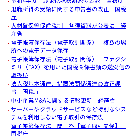
退職所得の受給に関する申告書の改正 国税
庁
人材確保等促進税制 各種資料が公表に 経
産省
電子帳簿保存法（電子取引関係） 複数の場
所への電子データ保存
電子帳簿保存法（電子取引関係） ファクシ
ミリ（FAX）を用いた国税関係書類の送受信の
取扱い
法人税基本通達、措置法関係通達の改正趣
旨 国税庁
中小企業M&Aに関する情報更新 経産省
サーバーやクラウドサービスなど特別なシス
テムを利用しない電子取引の保存法
電子帳簿保存法一問一答【電子取引関係】
国税庁