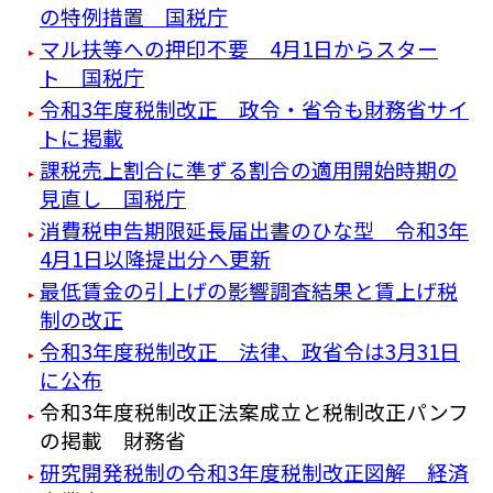
の特例措置 国税庁
マル扶等への押印不要 4月1日からスター
ト 国税庁
令和3年度税制改正 政令・省令も財務省サイ
トに掲載
課税売上割合に準ずる割合の適用開始時期の
見直し 国税庁
消費税申告期限延長届出書のひな型 令和3年
4月1日以降提出分へ更新
最低賃金の引上げの影響調査結果と賃上げ税
制の改正
令和3年度税制改正 法律、政省令は3月31日
に公布
令和3年度税制改正法案成立と税制改正パンフ
の掲載 財務省
研究開発税制の令和3年度税制改正図解 経済