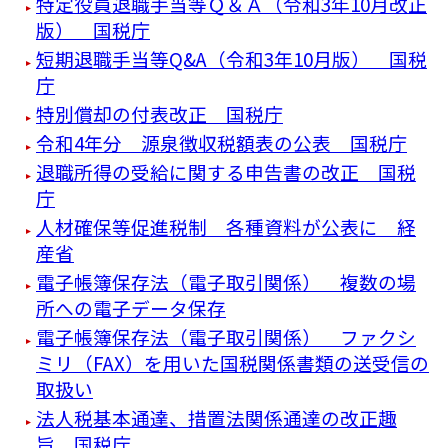
特定役員退職手当等Ｑ＆Ａ（令和3年10月改正
版） 国税庁
短期退職手当等Q&A（令和3年10月版） 国税
庁
特別償却の付表改正 国税庁
令和4年分 源泉徴収税額表の公表 国税庁
退職所得の受給に関する申告書の改正 国税
庁
人材確保等促進税制 各種資料が公表に 経
産省
電子帳簿保存法（電子取引関係） 複数の場
所への電子データ保存
電子帳簿保存法（電子取引関係） ファクシ
ミリ（FAX）を用いた国税関係書類の送受信の
取扱い
法人税基本通達、措置法関係通達の改正趣
旨 国税庁