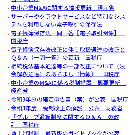
中小企業M&Aに関する情報更新 経産省
サーバーやクラウドサービスなど特別なシス
テムを利用しない電子取引の保存法
電子帳簿保存法一問一答【電子取引関係】
国税庁
電子帳簿保存法改正に伴う取扱通達の改正と
Ｑ＆Ａ（一問一答）の更新 国税庁
相続税法基本通達等の一部改正について（法
令解釈通達）のあらまし（情報） 国税庁
中小企業のM&Aに係る税制措置 概要更新
経産省
令和3年分の確定申告書（案）が公表 国税庁
令和3年度 税制改正の解説 公表 財務省
「グループ通算制度に関するＱ＆Ａ」の改
訂 国税庁
賃上げ税制 最新版のガイドブックが公表