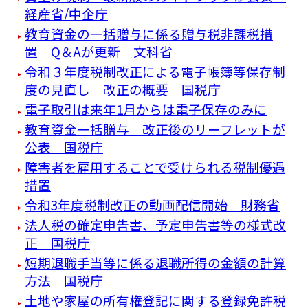
経産省/中企庁
教育資金の一括贈与に係る贈与税非課税措
置 Q＆Aが更新 文科省
令和３年度税制改正による電子帳簿等保存制
度の見直し 改正の概要 国税庁
電子取引は来年1月からは電子保存のみに
教育資金一括贈与 改正後のリーフレットが
公表 国税庁
障害者を雇用することで受けられる税制優遇
措置
令和3年度税制改正の動画配信開始 財務省
法人税の確定申告書、予定申告書等の様式改
正 国税庁
短期退職手当等に係る退職所得の金額の計算
方法 国税庁
土地や家屋の所有権登記に関する登録免許税