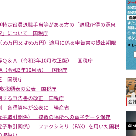
び特定役員退職手当等がある方の「退職所得の源泉
票」について 国税庁
55万円又は65万円）適用に係る申告書の提出期限
Ｑ＆Ａ（令和3年10月改正版） 国税庁
A（令和3年10月版） 国税庁
正 国税庁
徴収税額表の公表 国税庁
関する申告書の改正 国税庁
制 各種資料が公表に 経産省
電子取引関係） 複数の場所への電子データ保存
電子取引関係） ファクシミリ（FAX）を用いた国税
の取扱い