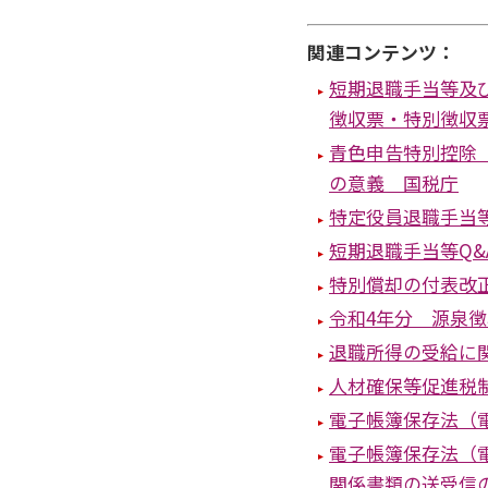
関連コンテンツ：
短期退職手当等及
徴収票・特別徴収
青色申告特別控除（
の意義 国税庁
特定役員退職手当等
短期退職手当等Q&
特別償却の付表改
令和4年分 源泉
退職所得の受給に
人材確保等促進税
電子帳簿保存法（
電子帳簿保存法（
関係書類の送受信