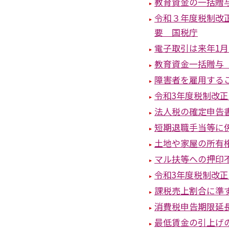
教育資金の一括贈
令和３年度税制改
要 国税庁
電子取引は来年1
教育資金一括贈与
障害者を雇用する
令和3年度税制改
法人税の確定申告
短期退職手当等に
土地や家屋の所有
マル扶等への押印
令和3年度税制改
課税売上割合に準
消費税申告期限延
最低賃金の引上げ