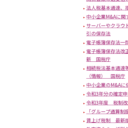
法人税基本通達、
中小企業M&Aに関
サーバーやクラウ
引の保存法
電子帳簿保存法一
電子帳簿保存法改
新 国税庁
相続税法基本通達
（情報） 国税庁
中小企業のM&A
令和3年分の確定
令和3年度 税制
「グループ通算制
賃上げ税制 最新