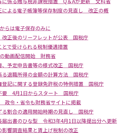
与に係る贈与税非課税措置 Q＆Aが更新 文科省
正による電子帳簿等保存制度の見直し 改正の概
月からは電子保存のみに
 改正後のリーフレットが公表 国税庁
ことで受けられる税制優遇措置
正の動画配信開始 財務省
書、予定申告書等の様式改正 国税庁
係る退職所得の金額の計算方法 国税庁
権登記に関する登録免許税の特例措置 国税庁
不要 4月1日からスタート 国税庁
正 政令・省令も財務省サイトに掲載
ずる割合の適用開始時期の見直し 国税庁
長届出書のひな型 令和3年4月1日以降提出分へ更新
の影響調査結果と賃上げ税制の改正