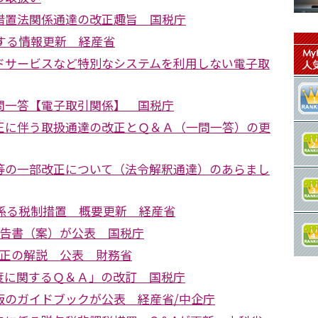
措置法関係通達の改正趣旨 国税庁
する情報更新 経産省
ドサービスなど特別なシステムを利用しない電子取
問一答【電子取引関係】 国税庁
正に伴う取扱通達の改正とＱ＆Ａ（一問一答）の更
等の一部改正について（法令解釈通達）のあらまし
に係る税制措置 概要更新 経産省
申告書（案）が公表 国税庁
改正の解説 公表 財務省
度に関するＱ＆Ａ」の改訂 国税庁
版のガイドブックが公表 経産省/中企庁