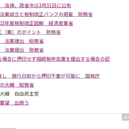
 法律、政省令は3月31日に公布
正法案成立と税制改正パンフの掲載 財務省
和3年度税制改正図解 経済産業省
正（案）のポイント 財務省
正 法案提出 総務省
正 法案提出 財務省
る場合に押印せず相続税申告書を提出する場合の記
直し 施行日前から押印不要が可能に 国税庁
正の大綱 総務省
正大綱 自由民主党
正要望 出揃う