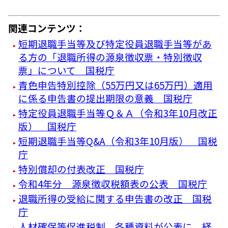
関連コンテンツ：
短期退職手当等及び特定役員退職手当等があ
る方の「退職所得の源泉徴収票・特別徴収
票」について 国税庁
青色申告特別控除（55万円又は65万円）適用
に係る申告書の提出期限の意義 国税庁
特定役員退職手当等Ｑ＆Ａ（令和3年10月改正
版） 国税庁
短期退職手当等Q&A（令和3年10月版） 国税
庁
特別償却の付表改正 国税庁
令和4年分 源泉徴収税額表の公表 国税庁
退職所得の受給に関する申告書の改正 国税
庁
人材確保等促進税制 各種資料が公表に 経