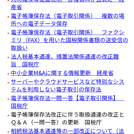
産省
電子帳簿保存法（電子取引関係） 複数の場
所への電子データ保存
電子帳簿保存法（電子取引関係） ファクシ
ミリ（FAX）を用いた国税関係書類の送受信の
取扱い
法人税基本通達、措置法関係通達の改正趣
旨 国税庁
中小企業M&Aに関する情報更新 経産省
サーバーやクラウドサービスなど特別なシス
テムを利用しない電子取引の保存法
電子帳簿保存法一問一答【電子取引関係】
国税庁
電子帳簿保存法改正に伴う取扱通達の改正と
Ｑ＆Ａ（一問一答）の更新 国税庁
相続税法基本通達等の一部改正について（法