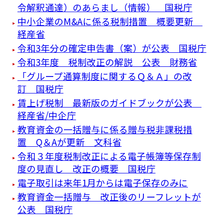
令解釈通達）のあらまし（情報） 国税庁
中小企業のM&Aに係る税制措置 概要更新
経産省
令和3年分の確定申告書（案）が公表 国税庁
令和3年度 税制改正の解説 公表 財務省
「グループ通算制度に関するＱ＆Ａ」の改
訂 国税庁
賃上げ税制 最新版のガイドブックが公表
経産省/中企庁
教育資金の一括贈与に係る贈与税非課税措
置 Q＆Aが更新 文科省
令和３年度税制改正による電子帳簿等保存制
度の見直し 改正の概要 国税庁
電子取引は来年1月からは電子保存のみに
教育資金一括贈与 改正後のリーフレットが
公表 国税庁