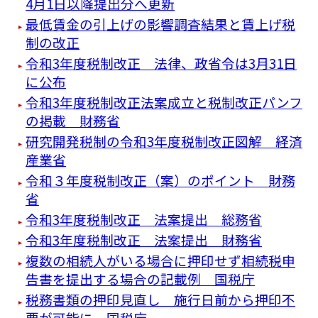
4月1日以降提出分へ更新
最低賃金の引上げの影響調査結果と賃上げ税
制の改正
令和3年度税制改正 法律、政省令は3月31日
に公布
令和3年度税制改正法案成立と税制改正パンフ
の掲載 財務省
研究開発税制の令和3年度税制改正図解 経済
産業省
令和３年度税制改正（案）のポイント 財務
省
令和3年度税制改正 法案提出 総務省
令和3年度税制改正 法案提出 財務省
複数の相続人がいる場合に押印せず相続税申
告書を提出する場合の記載例 国税庁
税務書類の押印見直し 施行日前から押印不
要が可能に 国税庁