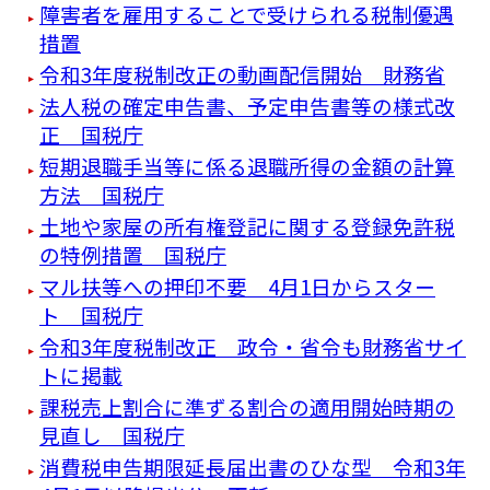
障害者を雇用することで受けられる税制優遇
措置
令和3年度税制改正の動画配信開始 財務省
法人税の確定申告書、予定申告書等の様式改
正 国税庁
短期退職手当等に係る退職所得の金額の計算
方法 国税庁
土地や家屋の所有権登記に関する登録免許税
の特例措置 国税庁
マル扶等への押印不要 4月1日からスター
ト 国税庁
令和3年度税制改正 政令・省令も財務省サイ
トに掲載
課税売上割合に準ずる割合の適用開始時期の
見直し 国税庁
消費税申告期限延長届出書のひな型 令和3年