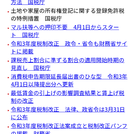
方法 国税庁
土地や家屋の所有権登記に関する登録免許税
の特例措置 国税庁
マル扶等への押印不要 4月1日からスター
ト 国税庁
令和3年度税制改正 政令・省令も財務省サイ
トに掲載
課税売上割合に準ずる割合の適用開始時期の
見直し 国税庁
消費税申告期限延長届出書のひな型 令和3年
4月1日以降提出分へ更新
最低賃金の引上げの影響調査結果と賃上げ税
制の改正
令和3年度税制改正 法律、政省令は3月31日
に公布
令和3年度税制改正法案成立と税制改正パンフ
の掲載 財務省