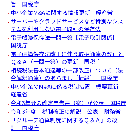
旨 国税庁
中小企業M&Aに関する情報更新 経産省
サーバーやクラウドサービスなど特別なシス
テムを利用しない電子取引の保存法
電子帳簿保存法一問一答【電子取引関係】
国税庁
電子帳簿保存法改正に伴う取扱通達の改正と
Ｑ＆Ａ（一問一答）の更新 国税庁
相続税法基本通達等の一部改正について（法
令解釈通達）のあらまし（情報） 国税庁
中小企業のM&Aに係る税制措置 概要更新
経産省
令和3年分の確定申告書（案）が公表 国税庁
令和3年度 税制改正の解説 公表 財務省
「グループ通算制度に関するＱ＆Ａ」の改
訂 国税庁