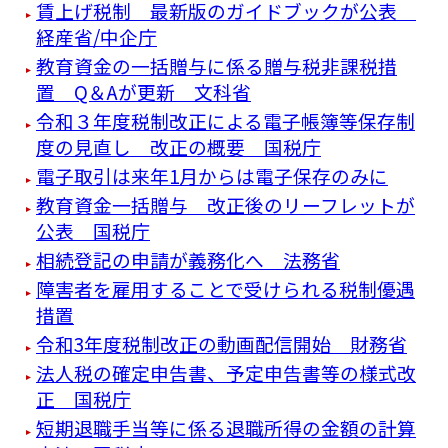
賃上げ税制 最新版のガイドブックが公表
経産省/中企庁
教育資金の一括贈与に係る贈与税非課税措
置 Q＆Aが更新 文科省
令和３年度税制改正による電子帳簿等保存制
度の見直し 改正の概要 国税庁
電子取引は来年1月からは電子保存のみに
教育資金一括贈与 改正後のリーフレットが
公表 国税庁
相続登記の申請が義務化へ 法務省
障害者を雇用することで受けられる税制優遇
措置
令和3年度税制改正の動画配信開始 財務省
法人税の確定申告書、予定申告書等の様式改
正 国税庁
短期退職手当等に係る退職所得の金額の計算