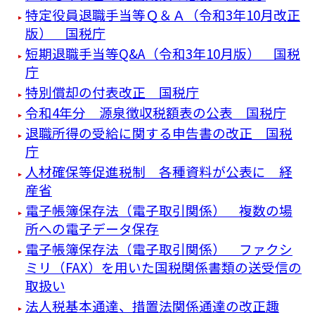
特定役員退職手当等Ｑ＆Ａ（令和3年10月改正
版） 国税庁
短期退職手当等Q&A（令和3年10月版） 国税
庁
特別償却の付表改正 国税庁
令和4年分 源泉徴収税額表の公表 国税庁
退職所得の受給に関する申告書の改正 国税
庁
人材確保等促進税制 各種資料が公表に 経
産省
電子帳簿保存法（電子取引関係） 複数の場
所への電子データ保存
電子帳簿保存法（電子取引関係） ファクシ
ミリ（FAX）を用いた国税関係書類の送受信の
取扱い
法人税基本通達、措置法関係通達の改正趣