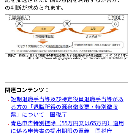
の判断が求められます。
国税庁「相続による土地の所有権の移転登記等に対する登録免許税の免税措置について（令和３年４
月）」https://www.nta.go.jp/publication/pamph/sonota/0018003-081-01.pdf
関連コンテンツ：
短期退職手当等及び特定役員退職手当等があ
る方の「退職所得の源泉徴収票・特別徴収
票」について 国税庁
青色申告特別控除（55万円又は65万円）適用
に係る申告書の提出期限の意義 国税庁