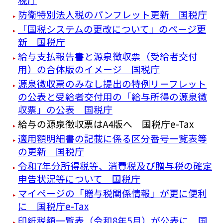
防衛特別法人税のパンフレット更新 国税庁
「国税システムの更改について」のページ更
新 国税庁
給与支払報告書と源泉徴収票（受給者交付
用）の合体版のイメージ 国税庁
源泉徴収票のみなし提出の特例リーフレット
の公表と受給者交付用の「給与所得の源泉徴
収票」の公表 国税庁
給与の源泉徴収票はA4版へ 国税庁e-Tax
適用額明細書の記載に係る区分番号一覧表等
の更新 国税庁
令和7年分所得税等、消費税及び贈与税の確定
申告状況等について 国税庁
マイページの「贈与税関係情報」が更に便利
に 国税庁e-Tax
印紙税額一覧表（令和8年5月）が公表に 国