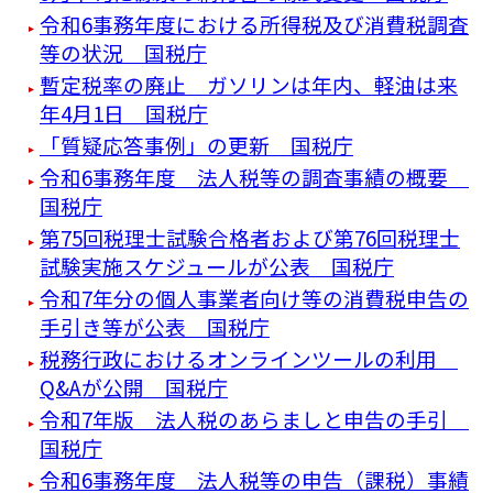
令和6事務年度における所得税及び消費税調査
等の状況 国税庁
暫定税率の廃止 ガソリンは年内、軽油は来
年4月1日 国税庁
「質疑応答事例」の更新 国税庁
令和6事務年度 法人税等の調査事績の概要
国税庁
第75回税理士試験合格者および第76回税理士
試験実施スケジュールが公表 国税庁
令和7年分の個人事業者向け等の消費税申告の
手引き等が公表 国税庁
税務行政におけるオンラインツールの利用
Q&Aが公開 国税庁
令和7年版 法人税のあらましと申告の手引
国税庁
令和6事務年度 法人税等の申告（課税）事績