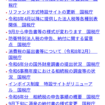
税庁
リファンド方式特設サイトの更新 国税庁
令和8年4月以降に提供した法人税等各種別表
関係 国税庁
9月から申告書等の様式が変わります 国税庁
防衛特別法人税の申告、納付に関する留意
点 国税庁
消費税の届出書等について（令和8年2月）
国税庁
令和6年分の国外財産調書の提出状況 国税庁
令和6事務年度における相続税の調査等の状
況 国税庁
インボイス制度 特設サイトがリニューア
ル 国税庁
令和6年分 相続税の申告事績の概要 国税庁
9月下旬に源泉の納付書の様式変更 国税庁