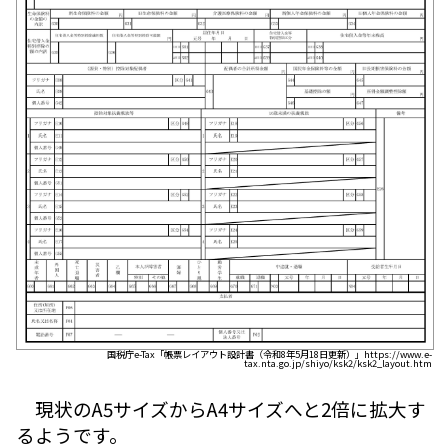
国税庁e-Tax「帳票レイアウト設計書（令和8年5月18日更新）」https://www.e-
tax.nta.go.jp/shiyo/ksk2/ksk2_layout.htm
現状のA5サイズからA4サイズへと2倍に拡大す
るようです。