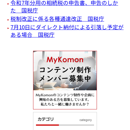
令和7年分用の相続税の申告書、申告のしか
た 国税庁
税制改正に係る各種通達改正 国税庁
7月10日にダイレクト納付による引落し予定が
ある場合 国税庁