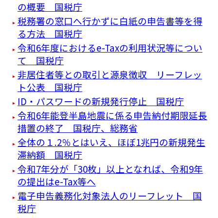
の概要 国税庁
税務署の窓口へ行かずに白紙の申告書等を得
る方法 国税庁
令和6年度におけるe-Taxの利用状況等につい
て 国税庁
非居住者等との取引と源泉徴収 リーフレッ
ト公表 国税庁
ID・パスワードの新規発行停止 国税庁
令和6年能登半島地震に係る申告納付期限延長
措置の終了 国税庁、総務省
全体の１.2％とはいえ、ほぼ1兆円の新規発生
滞納額 国税庁
令和7年分が「30枚」以上となれば、令和9年
の提出はe-Tax等へ
電子申告義務化対象法人のリーフレット 国
税庁