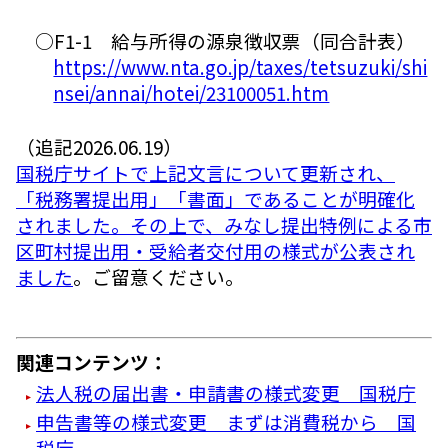
○F1-1 給与所得の源泉徴収票（同合計表）
https://www.nta.go.jp/taxes/tetsuzuki/shi
nsei/annai/hotei/23100051.htm
（追記2026.06.19）
国税庁サイトで上記文言について更新され、
「税務署提出用」「書面」であることが明確化
されました。その上で、みなし提出特例による市
区町村提出用・受給者交付用の様式が公表され
ました
。ご留意ください。
関連コンテンツ：
法人税の届出書・申請書の様式変更 国税庁
申告書等の様式変更 まずは消費税から 国
税庁