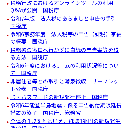
税務行政におけるオンラインツールの利用
Q&Aが公開 国税庁
令和7年版 法人税のあらましと申告の手引
国税庁
令和6事務年度 法人税等の申告（課税）事績
の概要 国税庁
税務署の窓口へ行かずに白紙の申告書等を得
る方法 国税庁
令和6年度におけるe-Taxの利用状況等につい
て 国税庁
非居住者等との取引と源泉徴収 リーフレッ
ト公表 国税庁
ID・パスワードの新規発行停止 国税庁
令和6年能登半島地震に係る申告納付期限延長
措置の終了 国税庁、総務省
全体の１.2％とはいえ、ほぼ1兆円の新規発生