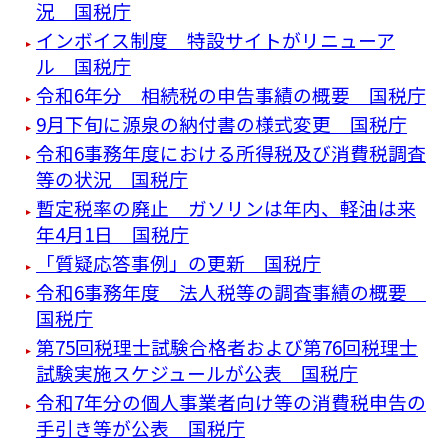
況 国税庁
インボイス制度 特設サイトがリニューア
ル 国税庁
令和6年分 相続税の申告事績の概要 国税庁
9月下旬に源泉の納付書の様式変更 国税庁
令和6事務年度における所得税及び消費税調査
等の状況 国税庁
暫定税率の廃止 ガソリンは年内、軽油は来
年4月1日 国税庁
「質疑応答事例」の更新 国税庁
令和6事務年度 法人税等の調査事績の概要
国税庁
第75回税理士試験合格者および第76回税理士
試験実施スケジュールが公表 国税庁
令和7年分の個人事業者向け等の消費税申告の
手引き等が公表 国税庁