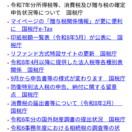
令和7年分所得税等、消費税及び贈与税の確定
申告状況等について 国税庁
マイページの「贈与税関係情報」が更に便利
に 国税庁e-Tax
印紙税額一覧表（令和8年5月）が公表に 国
税庁
リファンド方式特設サイトの更新 国税庁
令和8年4月以降に提供した法人税等各種別表
関係 国税庁
9月から申告書等の様式が変わります 国税庁
防衛特別法人税の申告、納付に関する留意
点 国税庁
消費税の届出書等について（令和8年2月）
国税庁
令和6年分の国外財産調書の提出状況 国税庁
令和6事務年度における相続税の調査等の状