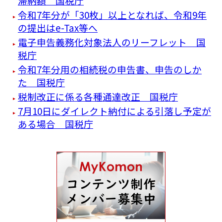
滞納額 国税庁
令和7年分が「30枚」以上となれば、令和9年
の提出はe-Tax等へ
電子申告義務化対象法人のリーフレット 国
税庁
令和7年分用の相続税の申告書、申告のしか
た 国税庁
税制改正に係る各種通達改正 国税庁
7月10日にダイレクト納付による引落し予定が
ある場合 国税庁