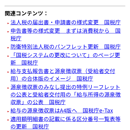
関連コンテンツ：
法人税の届出書・申請書の様式変更 国税庁
申告書等の様式変更 まずは消費税から 国
税庁
防衛特別法人税のパンフレット更新 国税庁
「国税システムの更改について」のページ更
新 国税庁
給与支払報告書と源泉徴収票（受給者交付
用）の合体版のイメージ 国税庁
源泉徴収票のみなし提出の特例リーフレット
の公表と受給者交付用の「給与所得の源泉徴
収票」の公表 国税庁
給与の源泉徴収票はA4版へ 国税庁e-Tax
適用額明細書の記載に係る区分番号一覧表等
の更新 国税庁