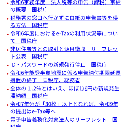
令和6事務年度 法人税等の申告（課税）事績
の概要 国税庁
税務署の窓口へ行かずに白紙の申告書等を得
る方法 国税庁
令和6年度におけるe-Taxの利用状況等につい
て 国税庁
非居住者等との取引と源泉徴収 リーフレッ
ト公表 国税庁
ID・パスワードの新規発行停止 国税庁
令和6年能登半島地震に係る申告納付期限延長
措置の終了 国税庁、総務省
全体の１.2％とはいえ、ほぼ1兆円の新規発生
滞納額 国税庁
令和7年分が「30枚」以上となれば、令和9年
の提出はe-Tax等へ
電子申告義務化対象法人のリーフレット 国
税庁