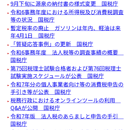
9月下旬に源泉の納付書の様式変更 国税庁
令和6事務年度における所得税及び消費税調査
等の状況 国税庁
暫定税率の廃止 ガソリンは年内、軽油は来
年4月1日 国税庁
「質疑応答事例」の更新 国税庁
令和6事務年度 法人税等の調査事績の概要
国税庁
第75回税理士試験合格者および第76回税理士
試験実施スケジュールが公表 国税庁
令和7年分の個人事業者向け等の消費税申告の
手引き等が公表 国税庁
税務行政におけるオンラインツールの利用
Q&Aが公開 国税庁
令和7年版 法人税のあらましと申告の手引
国税庁