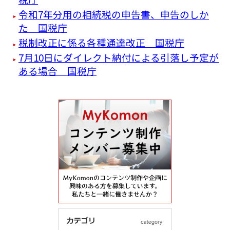
令和7年分用の相続税の申告書、申告のしか
た 国税庁
税制改正に係る各種通達改正 国税庁
7月10日にダイレクト納付による引落し予定が
ある場合 国税庁