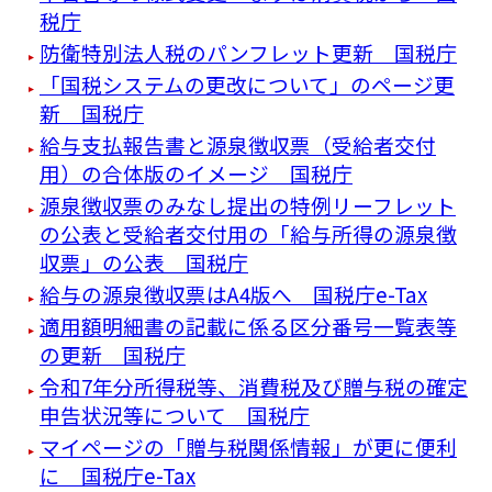
税庁
防衛特別法人税のパンフレット更新 国税庁
「国税システムの更改について」のページ更
新 国税庁
給与支払報告書と源泉徴収票（受給者交付
用）の合体版のイメージ 国税庁
源泉徴収票のみなし提出の特例リーフレット
の公表と受給者交付用の「給与所得の源泉徴
収票」の公表 国税庁
給与の源泉徴収票はA4版へ 国税庁e-Tax
適用額明細書の記載に係る区分番号一覧表等
の更新 国税庁
令和7年分所得税等、消費税及び贈与税の確定
申告状況等について 国税庁
マイページの「贈与税関係情報」が更に便利
に 国税庁e-Tax