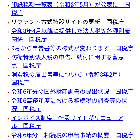
印紙税額一覧表（令和8年5月）が公表に 国
税庁
リファンド方式特設サイトの更新 国税庁
令和8年4月以降に提供した法人税等各種別表
関係 国税庁
9月から申告書等の様式が変わります 国税庁
防衛特別法人税の申告、納付に関する留意
点 国税庁
消費税の届出書等について（令和8年2月）
国税庁
令和6年分の国外財産調書の提出状況 国税庁
令和6事務年度における相続税の調査等の状
況 国税庁
インボイス制度 特設サイトがリニューア
ル 国税庁
令和6年分 相続税の申告事績の概要 国税庁