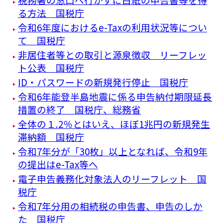
る方法 国税庁
令和6年度におけるe-Taxの利用状況等につい
て 国税庁
非居住者等との取引と源泉徴収 リーフレッ
ト公表 国税庁
ID・パスワードの新規発行停止 国税庁
令和6年能登半島地震に係る申告納付期限延長
措置の終了 国税庁、総務省
全体の１.2％とはいえ、ほぼ1兆円の新規発生
滞納額 国税庁
令和7年分が「30枚」以上となれば、令和9年
の提出はe-Tax等へ
電子申告義務化対象法人のリーフレット 国
税庁
令和7年分用の相続税の申告書、申告のしか
た 国税庁