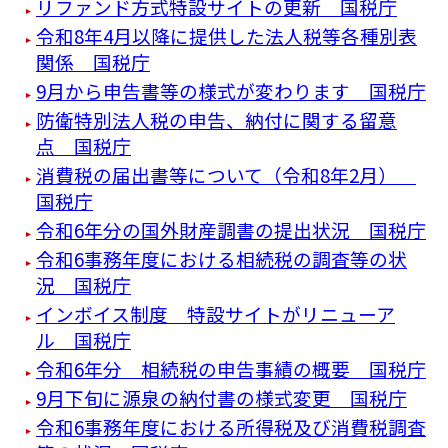
リファンド方式特設サイトの更新 国税庁
令和8年4月以降に提供した法人税等各種別表
関係 国税庁
9月から申告書等の様式が変わります 国税庁
防衛特別法人税の申告、納付に関する留意
点 国税庁
消費税の届出書等について（令和8年2月）
国税庁
令和6年分の国外財産調書の提出状況 国税庁
令和6事務年度における相続税の調査等の状
況 国税庁
インボイス制度 特設サイトがリニューア
ル 国税庁
令和6年分 相続税の申告事績の概要 国税庁
9月下旬に源泉の納付書の様式変更 国税庁
令和6事務年度における所得税及び消費税調査