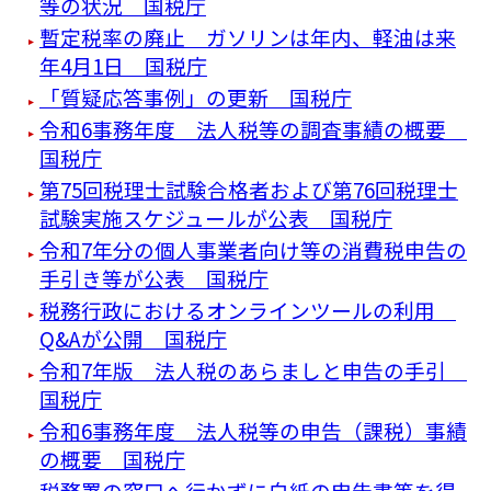
等の状況 国税庁
暫定税率の廃止 ガソリンは年内、軽油は来
年4月1日 国税庁
「質疑応答事例」の更新 国税庁
令和6事務年度 法人税等の調査事績の概要
国税庁
第75回税理士試験合格者および第76回税理士
試験実施スケジュールが公表 国税庁
令和7年分の個人事業者向け等の消費税申告の
手引き等が公表 国税庁
税務行政におけるオンラインツールの利用
Q&Aが公開 国税庁
令和7年版 法人税のあらましと申告の手引
国税庁
令和6事務年度 法人税等の申告（課税）事績
の概要 国税庁
税務署の窓口へ行かずに白紙の申告書等を得