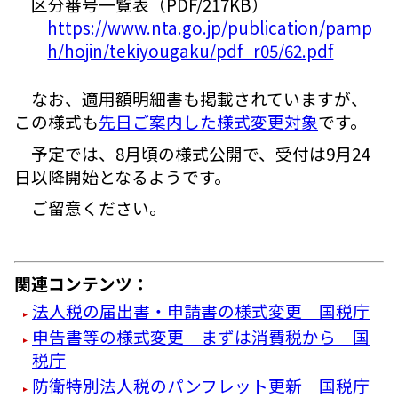
区分番号一覧表（PDF/217KB）
https://www.nta.go.jp/publication/pamp
h/hojin/tekiyougaku/pdf_r05/62.pdf
なお、適用額明細書も掲載されていますが、
この様式も
先日ご案内した様式変更対象
です。
予定では、8月頃の様式公開で、受付は9月24
日以降開始となるようです。
ご留意ください。
関連コンテンツ：
法人税の届出書・申請書の様式変更 国税庁
申告書等の様式変更 まずは消費税から 国
税庁
防衛特別法人税のパンフレット更新 国税庁