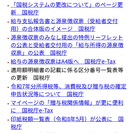
「国税システムの更改について」のページ更
新 国税庁
給与支払報告書と源泉徴収票（受給者交付
用）の合体版のイメージ 国税庁
源泉徴収票のみなし提出の特例リーフレット
の公表と受給者交付用の「給与所得の源泉徴
収票」の公表 国税庁
給与の源泉徴収票はA4版へ 国税庁e-Tax
適用額明細書の記載に係る区分番号一覧表等
の更新 国税庁
令和7年分所得税等、消費税及び贈与税の確定
申告状況等について 国税庁
マイページの「贈与税関係情報」が更に便利
に 国税庁e-Tax
印紙税額一覧表（令和8年5月）が公表に 国
税庁