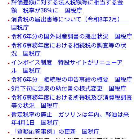
評価差額に対する法人税額等に相当する金
額 税率が38％に 国税庁
消費税の届出書等について（令和8年2月）
国税庁
令和6年分の国外財産調書の提出状況 国税庁
令和6事務年度における相続税の調査等の状
況 国税庁
インボイス制度 特設サイトがリニューア
ル 国税庁
令和6年分 相続税の申告事績の概要 国税庁
9月下旬に源泉の納付書の様式変更 国税庁
令和6事務年度における所得税及び消費税調査
等の状況 国税庁
暫定税率の廃止 ガソリンは年内、軽油は来
年4月1日 国税庁
「質疑応答事例」の更新 国税庁