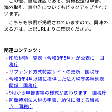
この他、重点課題である、消費税還付申告、
海外取引、無申告についてもピックアップされて
います。
こちらも事例が掲載されていますので、興味の
ある方は、上記URLよりご確認ください。
関連コンテンツ：
印紙税額一覧表（令和8年5月）が公表に 国
税庁
リファンド方式特設サイトの更新 国税庁
令和8年4月以降に提供した法人税等各種別表
関係 国税庁
9月から申告書等の様式が変わります 国税庁
防衛特別法人税の申告、納付に関する留意
点 国税庁