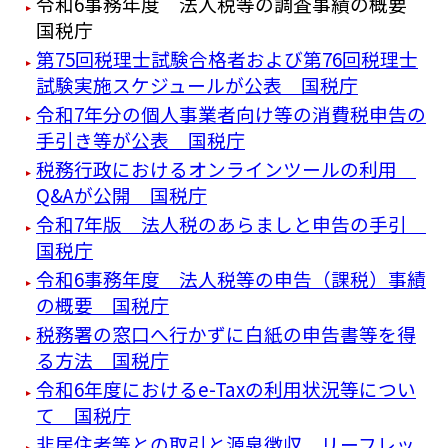
令和6事務年度 法人税等の調査事績の概要
国税庁
第75回税理士試験合格者および第76回税理士
試験実施スケジュールが公表 国税庁
令和7年分の個人事業者向け等の消費税申告の
手引き等が公表 国税庁
税務行政におけるオンラインツールの利用
Q&Aが公開 国税庁
令和7年版 法人税のあらましと申告の手引
国税庁
令和6事務年度 法人税等の申告（課税）事績
の概要 国税庁
税務署の窓口へ行かずに白紙の申告書等を得
る方法 国税庁
令和6年度におけるe-Taxの利用状況等につい
て 国税庁
非居住者等との取引と源泉徴収 リーフレッ