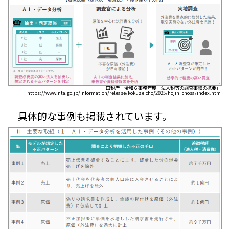
国税庁「令和６事務年度 法人税等の調査事績の概要」
https://www.nta.go.jp/information/release/kokuzeicho/2025/hojin_chosa/index.htm
具体的な事例も掲載されています。