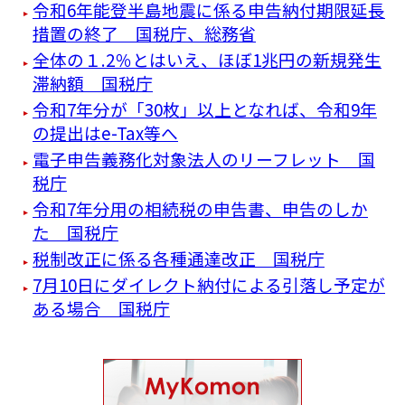
令和6年能登半島地震に係る申告納付期限延長
措置の終了 国税庁、総務省
全体の１.2％とはいえ、ほぼ1兆円の新規発生
滞納額 国税庁
令和7年分が「30枚」以上となれば、令和9年
の提出はe-Tax等へ
電子申告義務化対象法人のリーフレット 国
税庁
令和7年分用の相続税の申告書、申告のしか
た 国税庁
税制改正に係る各種通達改正 国税庁
7月10日にダイレクト納付による引落し予定が
ある場合 国税庁