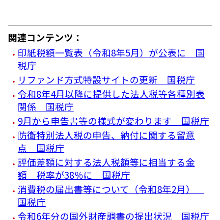
関連コンテンツ：
印紙税額一覧表（令和8年5月）が公表に 国
税庁
リファンド方式特設サイトの更新 国税庁
令和8年4月以降に提供した法人税等各種別表
関係 国税庁
9月から申告書等の様式が変わります 国税庁
防衛特別法人税の申告、納付に関する留意
点 国税庁
評価差額に対する法人税額等に相当する金
額 税率が38％に 国税庁
消費税の届出書等について（令和8年2月）
国税庁
令和6年分の国外財産調書の提出状況 国税庁