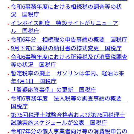
令和6事務年度における相続税の調査等の状
況 国税庁
インボイス制度 特設サイトがリニューア
ル 国税庁
令和6年分 相続税の申告事績の概要 国税庁
9月下旬に源泉の納付書の様式変更 国税庁
令和6事務年度における所得税及び消費税調査
等の状況 国税庁
暫定税率の廃止 ガソリンは年内、軽油は来
年4月1日 国税庁
「質疑応答事例」の更新 国税庁
令和6事務年度 法人税等の調査事績の概要
国税庁
第75回税理士試験合格者および第76回税理士
試験実施スケジュールが公表 国税庁
令和7年分の個人事業者向け等の消費税申告の