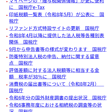
マイページの「贈与税関係情報」が更に便利
に 国税庁e-Tax
印紙税額一覧表（令和8年5月）が公表に 国
税庁
リファンド方式特設サイトの更新 国税庁
令和8年4月以降に提供した法人税等各種別表
関係 国税庁
9月から申告書等の様式が変わります 国税庁
防衛特別法人税の申告、納付に関する留意
点 国税庁
評価差額に対する法人税額等に相当する金
額 税率が38％に 国税庁
消費税の届出書等について（令和8年2月）
国税庁
令和6年分の国外財産調書の提出状況 国税庁
令和6事務年度における相続税の調査等の状
況 国税庁