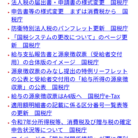
法人税の届出書・申請書の様式変更 国税庁
申告書等の様式変更 まずは消費税から 国
税庁
防衛特別法人税のパンフレット更新 国税庁
「国税システムの更改について」のページ更
新 国税庁
給与支払報告書と源泉徴収票（受給者交付
用）の合体版のイメージ 国税庁
源泉徴収票のみなし提出の特例リーフレット
の公表と受給者交付用の「給与所得の源泉徴
収票」の公表 国税庁
給与の源泉徴収票はA4版へ 国税庁e-Tax
適用額明細書の記載に係る区分番号一覧表等
の更新 国税庁
令和7年分所得税等、消費税及び贈与税の確定
申告状況等について 国税庁