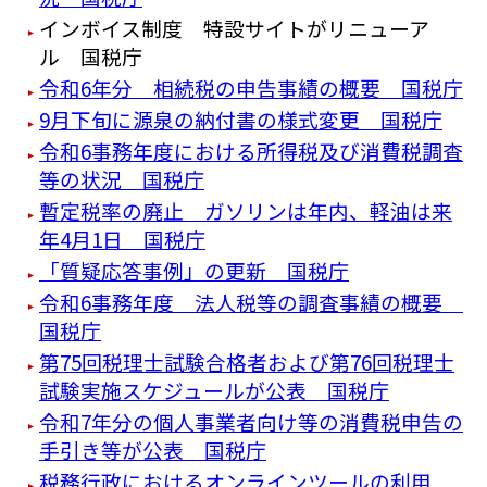
インボイス制度 特設サイトがリニューア
ル 国税庁
令和6年分 相続税の申告事績の概要 国税庁
9月下旬に源泉の納付書の様式変更 国税庁
令和6事務年度における所得税及び消費税調査
等の状況 国税庁
暫定税率の廃止 ガソリンは年内、軽油は来
年4月1日 国税庁
「質疑応答事例」の更新 国税庁
令和6事務年度 法人税等の調査事績の概要
国税庁
第75回税理士試験合格者および第76回税理士
試験実施スケジュールが公表 国税庁
令和7年分の個人事業者向け等の消費税申告の
手引き等が公表 国税庁
税務行政におけるオンラインツールの利用