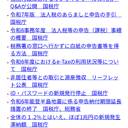
Q&Aが公開 国税庁
令和7年版 法人税のあらましと申告の手引
国税庁
令和6事務年度 法人税等の申告（課税）事績
の概要 国税庁
税務署の窓口へ行かずに白紙の申告書等を得
る方法 国税庁
令和6年度におけるe-Taxの利用状況等につい
て 国税庁
非居住者等との取引と源泉徴収 リーフレッ
ト公表 国税庁
ID・パスワードの新規発行停止 国税庁
令和6年能登半島地震に係る申告納付期限延長
措置の終了 国税庁、総務省
全体の１.2％とはいえ、ほぼ1兆円の新規発生
滞納額 国税庁