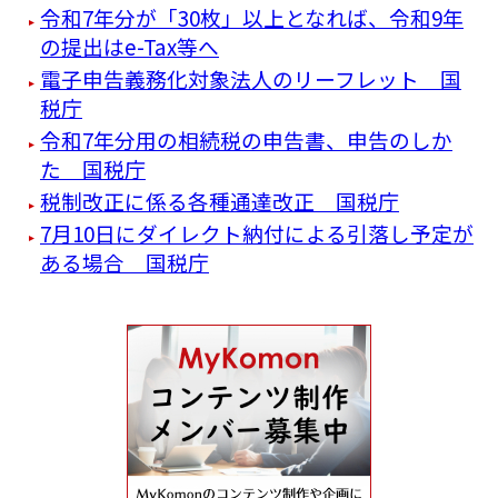
令和7年分が「30枚」以上となれば、令和9年
の提出はe-Tax等へ
電子申告義務化対象法人のリーフレット 国
税庁
令和7年分用の相続税の申告書、申告のしか
た 国税庁
税制改正に係る各種通達改正 国税庁
7月10日にダイレクト納付による引落し予定が
ある場合 国税庁