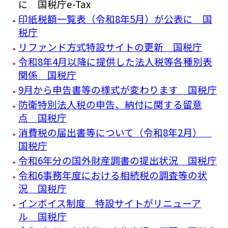
に 国税庁e-Tax
印紙税額一覧表（令和8年5月）が公表に 国
税庁
リファンド方式特設サイトの更新 国税庁
令和8年4月以降に提供した法人税等各種別表
関係 国税庁
9月から申告書等の様式が変わります 国税庁
防衛特別法人税の申告、納付に関する留意
点 国税庁
消費税の届出書等について（令和8年2月）
国税庁
令和6年分の国外財産調書の提出状況 国税庁
令和6事務年度における相続税の調査等の状
況 国税庁
インボイス制度 特設サイトがリニューア
ル 国税庁