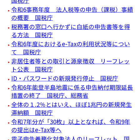
国税庁
令和6事務年度 法人税等の申告（課税）事績
の概要 国税庁
税務署の窓口へ行かずに白紙の申告書等を得
る方法 国税庁
令和6年度におけるe-Taxの利用状況等につい
て 国税庁
非居住者等との取引と源泉徴収 リーフレッ
ト公表 国税庁
ID・パスワードの新規発行停止 国税庁
令和6年能登半島地震に係る申告納付期限延長
措置の終了 国税庁、総務省
全体の１.2％とはいえ、ほぼ1兆円の新規発生
滞納額 国税庁
令和7年分が「30枚」以上となれば、令和9年
の提出はe-Tax等へ
電子申告義務化対象法人のリーフレット 国