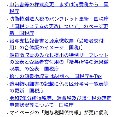
申告書等の様式変更 まずは消費税から 国
税庁
防衛特別法人税のパンフレット更新 国税庁
「国税システムの更改について」のページ更
新 国税庁
給与支払報告書と源泉徴収票（受給者交付
用）の合体版のイメージ 国税庁
源泉徴収票のみなし提出の特例リーフレット
の公表と受給者交付用の「給与所得の源泉徴
収票」の公表 国税庁
給与の源泉徴収票はA4版へ 国税庁e-Tax
適用額明細書の記載に係る区分番号一覧表等
の更新 国税庁
令和7年分所得税等、消費税及び贈与税の確定
申告状況等について 国税庁
マイページの「贈与税関係情報」が更に便利