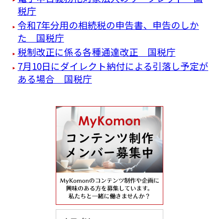
税庁
令和7年分用の相続税の申告書、申告のしか
た 国税庁
税制改正に係る各種通達改正 国税庁
7月10日にダイレクト納付による引落し予定が
ある場合 国税庁