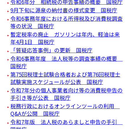
令和6年分 相続税の申告事績の概要 国税庁
9月下旬に源泉の納付書の様式変更 国税庁
令和6事務年度における所得税及び消費税調査
等の状況 国税庁
暫定税率の廃止 ガソリンは年内、軽油は来
年4月1日 国税庁
「質疑応答事例」の更新 国税庁
令和6事務年度 法人税等の調査事績の概要
国税庁
第75回税理士試験合格者および第76回税理士
試験実施スケジュールが公表 国税庁
令和7年分の個人事業者向け等の消費税申告の
手引き等が公表 国税庁
税務行政におけるオンラインツールの利用
Q&Aが公開 国税庁
令和7年版 法人税のあらましと申告の手引