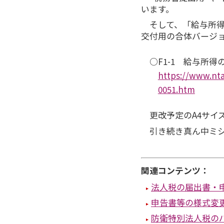
います。
そして、「給与所
交付用の合体バージ
○F1-1 給与所
https://www.nta
0051.htm
更改予定のA4サイ
引き続き真ん中ミ
関連コンテンツ：
法人税の届出書・
申告書等の様式変
防衛特別法人税の