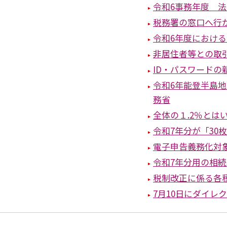
令和6事務年度 
税務署の窓口へ行
令和6年度における
非居住者等との取
ID・パスワードの
令和6年能登半島
務省
全体の１.2％とは
令和7年分が「30
電子申告義務化対
令和7年分用の相
税制改正に係る各
7月10日にダイレ