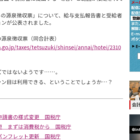
得の源泉徴収票」について、給与支払報告書と受給者
ョンが公表されました。
得の源泉徴収票（同合計表）
.go.jp/taxes/tetsuzuki/shinsei/annai/hotei/2310
ズではないようです……。
シン目は利用できる、ということでしょうか…？
申請書の様式変更 国税庁
更 まずは消費税から 国税庁
パンフレット更新 国税庁