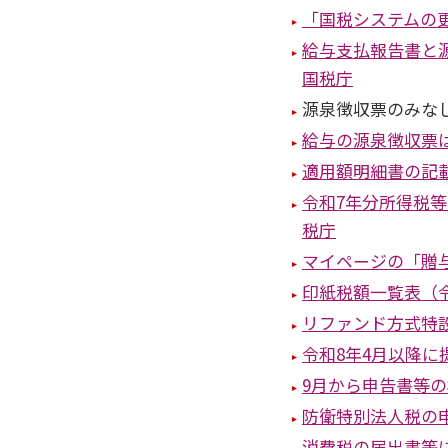
「国税システムの
給与支払報告書と
国税庁
源泉徴収票のみな
給与の源泉徴収票はA
適用額明細書の記
令和7年分所得税
税庁
マイページの「贈与
印紙税額一覧表（
リファンド方式特
令和8年4月以降
9月から申告書等
防衛特別法人税の
消費税の届出書等