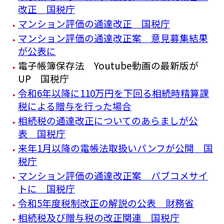
改正 国税庁
マンション評価の通達改正 国税庁
マンション評価の通達改正案 意見募集結果
が公表に
電子帳簿保存法 Youtube動画の最新版が
UP 国税庁
令和6年以降に110万円を下回る相続時精算課
税による贈与を行った場合
相続税の通達改正についてのあらましが公
表 国税庁
来年1月以降の電帳法取扱いパンフが公開 国
税庁
マンション評価の通達改正案 パブコメサイ
トに 国税庁
令和5年度税制改正の解説の公表 財務省
相続税及び贈与税の改正関連 国税庁