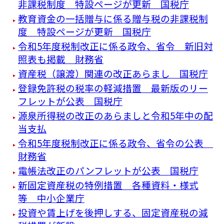
非課税制度 特設ページが更新 国税庁
教育資金の一括贈与に係る贈与税の非課税制
度 特設ページが更新 国税庁
令和5年度税制改正に係る政令、省令 新旧対
照表も掲載 財務省
資産税（譲渡）関連の改正あらまし 国税庁
登録免許税の税率の軽減措置 最新版のリー
フレットが公表 国税庁
源泉所得税の改正のあらましと令和5年中の配
当支払
令和5年度税制改正に係る政令、省令の公表
財務省
電帳法改正のパンフレットが公表 国税庁
新固定資産税の特例措置 各種資料・様式
等 中小企業庁
投資や賃上げを後押しする、固定資産税の減