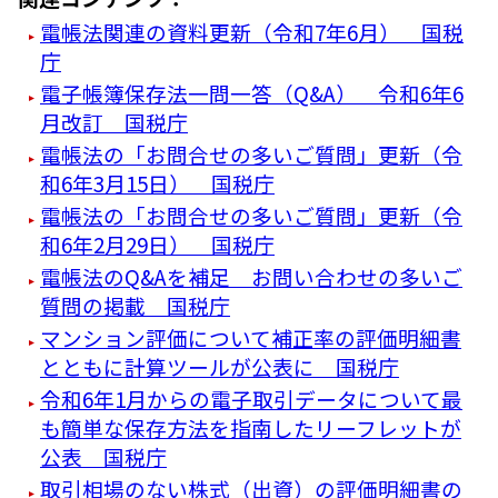
電帳法関連の資料更新（令和7年6月） 国税
庁
電子帳簿保存法一問一答（Q&A） 令和6年6
月改訂 国税庁
電帳法の「お問合せの多いご質問」更新（令
和6年3月15日） 国税庁
電帳法の「お問合せの多いご質問」更新（令
和6年2月29日） 国税庁
電帳法のQ&Aを補足 お問い合わせの多いご
質問の掲載 国税庁
マンション評価について補正率の評価明細書
とともに計算ツールが公表に 国税庁
令和6年1月からの電子取引データについて最
も簡単な保存方法を指南したリーフレットが
公表 国税庁
取引相場のない株式（出資）の評価明細書の