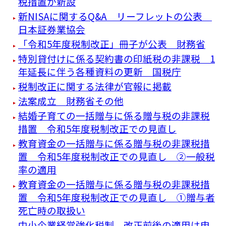
税措置が新設
新NISAに関するQ&A リーフレットの公表
日本証券業協会
「令和5年度税制改正」冊子が公表 財務省
特別貸付けに係る契約書の印紙税の非課税 1
年延長に伴う各種資料の更新 国税庁
税制改正に関する法律が官報に掲載
法案成立 財務省その他
結婚子育ての一括贈与に係る贈与税の非課税
措置 令和5年度税制改正での見直し
教育資金の一括贈与に係る贈与税の非課税措
置 令和5年度税制改正での見直し ②一般税
率の適用
教育資金の一括贈与に係る贈与税の非課税措
置 令和5年度税制改正での見直し ①贈与者
死亡時の取扱い
中小企業経営強化税制 改正前後の適用は申