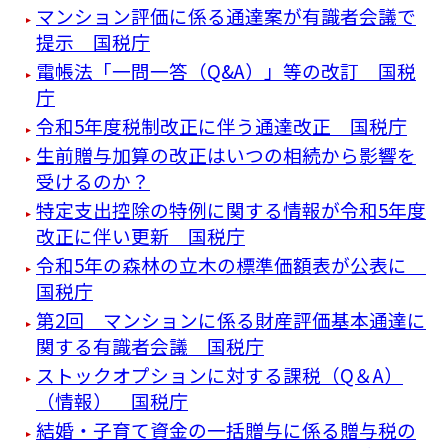
マンション評価に係る通達案が有識者会議で
提示 国税庁
電帳法「一問一答（Q&A）」等の改訂 国税
庁
令和5年度税制改正に伴う通達改正 国税庁
生前贈与加算の改正はいつの相続から影響を
受けるのか？
特定支出控除の特例に関する情報が令和5年度
改正に伴い更新 国税庁
令和5年の森林の立木の標準価額表が公表に
国税庁
第2回 マンションに係る財産評価基本通達に
関する有識者会議 国税庁
ストックオプションに対する課税（Q＆A）
（情報） 国税庁
結婚・子育て資金の一括贈与に係る贈与税の