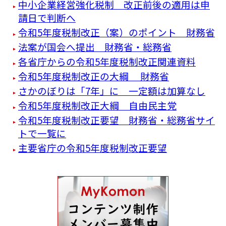
中小企業経営強化税制 改正前後の適用は申
請日で判断へ
令和5年度税制改正（案）のポイント 財務省
法案が国会へ提出 財務省・総務省
各省庁からの令和5年度税制改正関連資料
令和5年度税制改正の大綱 財務省
さかのぼりは「7年」に 一定額は加算なし
令和5年度税制改正大綱 自由民主党
令和5年度税制改正要望 財務省・総務省サイ
トで一覧に
主要省庁の令和5年度税制改正要望