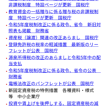
非課税制度 特設ページが更新 国税庁
教育資金の一括贈与に係る贈与税の非課税制
度 特設ページが更新 国税庁
令和5年度税制改正に係る政令、省令 新旧対
照表も掲載 財務省
資産税（譲渡）関連の改正あらまし 国税庁
登録免許税の税率の軽減措置 最新版のリー
フレットが公表 国税庁
源泉所得税の改正のあらましと令和5年中の配
当支払
令和5年度税制改正に係る政令、省令の公表
財務省
電帳法改正のパンフレットが公表 国税庁
新固定資産税の特例措置 各種資料・様式
等 中小企業庁
投資や賃上げを後押しする、固定資産税の減