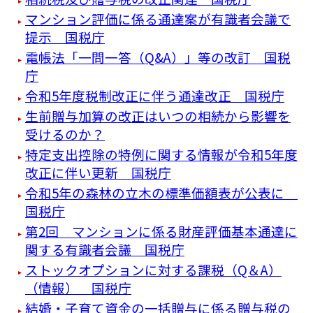
マンション評価に係る通達案が有識者会議で
提示 国税庁
電帳法「一問一答（Q&A）」等の改訂 国税
庁
令和5年度税制改正に伴う通達改正 国税庁
生前贈与加算の改正はいつの相続から影響を
受けるのか？
特定支出控除の特例に関する情報が令和5年度
改正に伴い更新 国税庁
令和5年の森林の立木の標準価額表が公表に
国税庁
第2回 マンションに係る財産評価基本通達に
関する有識者会議 国税庁
ストックオプションに対する課税（Q＆A）
（情報） 国税庁
結婚・子育て資金の一括贈与に係る贈与税の