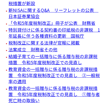
税措置が新設
新NISAに関するQ&A リーフレットの公表
日本証券業協会
「令和5年度税制改正」冊子が公表 財務省
特別貸付けに係る契約書の印紙税の非課税 1
年延長に伴う各種資料の更新 国税庁
税制改正に関する法律が官報に掲載
法案成立 財務省その他
結婚子育ての一括贈与に係る贈与税の非課税
措置 令和5年度税制改正での見直し
教育資金の一括贈与に係る贈与税の非課税措
置 令和5年度税制改正での見直し ②一般税
率の適用
教育資金の一括贈与に係る贈与税の非課税措
置 令和5年度税制改正での見直し ①贈与者
死亡時の取扱い