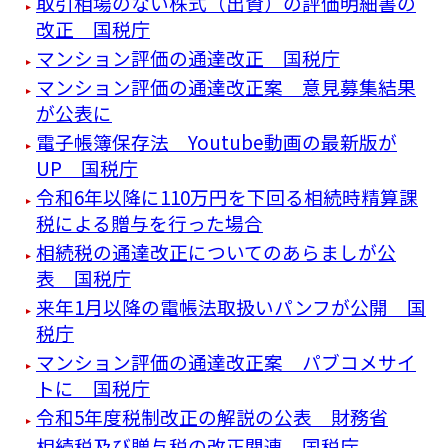
取引相場のない株式（出資）の評価明細書の
改正 国税庁
マンション評価の通達改正 国税庁
マンション評価の通達改正案 意見募集結果
が公表に
電子帳簿保存法 Youtube動画の最新版が
UP 国税庁
令和6年以降に110万円を下回る相続時精算課
税による贈与を行った場合
相続税の通達改正についてのあらましが公
表 国税庁
来年1月以降の電帳法取扱いパンフが公開 国
税庁
マンション評価の通達改正案 パブコメサイ
トに 国税庁
令和5年度税制改正の解説の公表 財務省
相続税及び贈与税の改正関連 国税庁