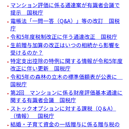
マンション評価に係る通達案が有識者会議で
提示 国税庁
電帳法「一問一答（Q&A）」等の改訂 国税
庁
令和5年度税制改正に伴う通達改正 国税庁
生前贈与加算の改正はいつの相続から影響を
受けるのか？
特定支出控除の特例に関する情報が令和5年度
改正に伴い更新 国税庁
令和5年の森林の立木の標準価額表が公表に
国税庁
第2回 マンションに係る財産評価基本通達に
関する有識者会議 国税庁
ストックオプションに対する課税（Q＆A）
（情報） 国税庁
結婚・子育て資金の一括贈与に係る贈与税の