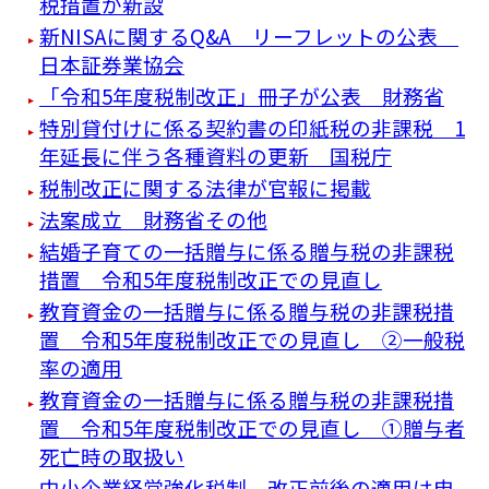
税措置が新設
新NISAに関するQ&A リーフレットの公表
日本証券業協会
「令和5年度税制改正」冊子が公表 財務省
特別貸付けに係る契約書の印紙税の非課税 1
年延長に伴う各種資料の更新 国税庁
税制改正に関する法律が官報に掲載
法案成立 財務省その他
結婚子育ての一括贈与に係る贈与税の非課税
措置 令和5年度税制改正での見直し
教育資金の一括贈与に係る贈与税の非課税措
置 令和5年度税制改正での見直し ②一般税
率の適用
教育資金の一括贈与に係る贈与税の非課税措
置 令和5年度税制改正での見直し ①贈与者
死亡時の取扱い
中小企業経営強化税制 改正前後の適用は申