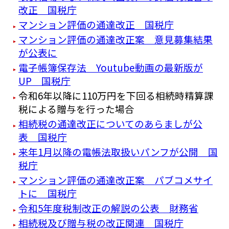
改正 国税庁
マンション評価の通達改正 国税庁
マンション評価の通達改正案 意見募集結果
が公表に
電子帳簿保存法 Youtube動画の最新版が
UP 国税庁
令和6年以降に110万円を下回る相続時精算課
税による贈与を行った場合
相続税の通達改正についてのあらましが公
表 国税庁
来年1月以降の電帳法取扱いパンフが公開 国
税庁
マンション評価の通達改正案 パブコメサイ
トに 国税庁
令和5年度税制改正の解説の公表 財務省
相続税及び贈与税の改正関連 国税庁