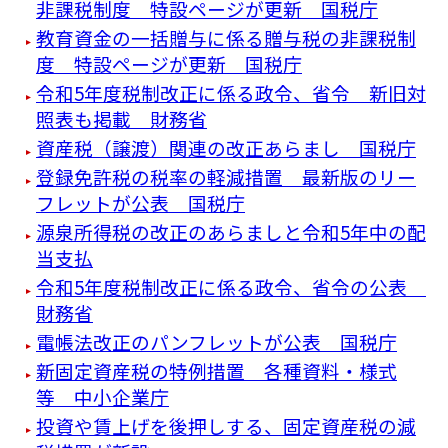
非課税制度 特設ページが更新 国税庁
教育資金の一括贈与に係る贈与税の非課税制
度 特設ページが更新 国税庁
令和5年度税制改正に係る政令、省令 新旧対
照表も掲載 財務省
資産税（譲渡）関連の改正あらまし 国税庁
登録免許税の税率の軽減措置 最新版のリー
フレットが公表 国税庁
源泉所得税の改正のあらましと令和5年中の配
当支払
令和5年度税制改正に係る政令、省令の公表
財務省
電帳法改正のパンフレットが公表 国税庁
新固定資産税の特例措置 各種資料・様式
等 中小企業庁
投資や賃上げを後押しする、固定資産税の減