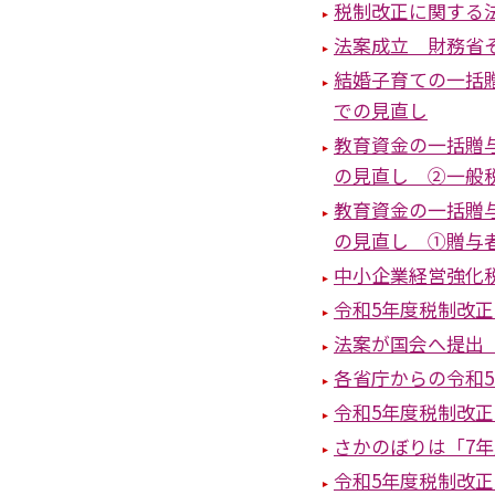
税制改正に関する
法案成立 財務省
結婚子育ての一括
での見直し
教育資金の一括贈
の見直し ②一般
教育資金の一括贈
の見直し ①贈与
中小企業経営強化
令和5年度税制改
法案が国会へ提出
各省庁からの令和
令和5年度税制改
さかのぼりは「7
令和5年度税制改