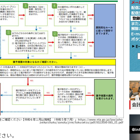
ください【令和６年１月以降用】（令和５年７月）」https://www.nta.go.jp/law/joho-
zeikaishaku/sonota/jirei/tokusetsu/pdf/0023006-085_01.pdf
ださい。