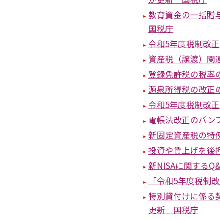
教育資金の一括贈
国税庁
令和5年度税制改
資産税（譲渡）関
登録免許税の税率
源泉所得税の改正
令和5年度税制改
電帳法改正のパン
新固定資産税の特
投資や賃上げを後
新NISAに関する
「令和5年度税制
特別貸付けに係る
更新 国税庁