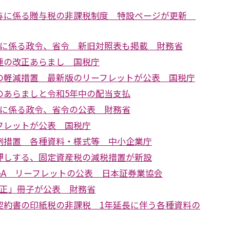
与に係る贈与税の非課税制度 特設ページが更新
正に係る政令、省令 新旧対照表も掲載 財務省
連の改正あらまし 国税庁
の軽減措置 最新版のリーフレットが公表 国税庁
のあらましと令和5年中の配当支払
正に係る政令、省令の公表 財務省
フレットが公表 国税庁
例措置 各種資料・様式等 中小企業庁
押しする、固定資産税の減税措置が新設
Q&A リーフレットの公表 日本証券業協会
改正」冊子が公表 財務省
契約書の印紙税の非課税 1年延長に伴う各種資料の