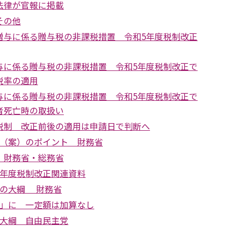
法律が官報に掲載
その他
贈与に係る贈与税の非課税措置 令和5年度税制改正
与に係る贈与税の非課税措置 令和5年度税制改正で
税率の適用
与に係る贈与税の非課税措置 令和5年度税制改正で
者死亡時の取扱い
税制 改正前後の適用は申請日で判断へ
正（案）のポイント 財務省
 財務省・総務省
5年度税制改正関連資料
正の大綱 財務省
年」に 一定額は加算なし
正大綱 自由民主党