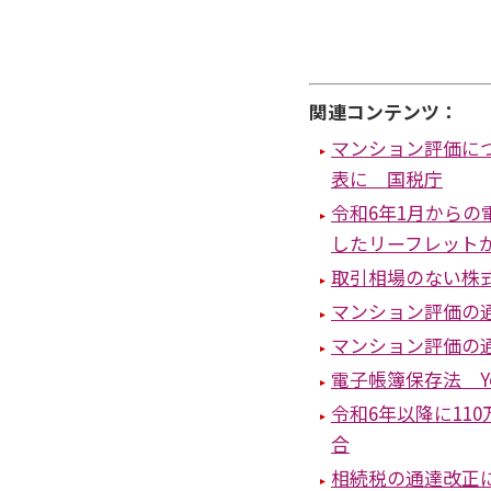
関連コンテンツ：
マンション評価に
表に 国税庁
令和6年1月から
したリーフレット
取引相場のない株
マンション評価の
マンション評価の
電子帳簿保存法 Y
令和6年以降に11
合
相続税の通達改正