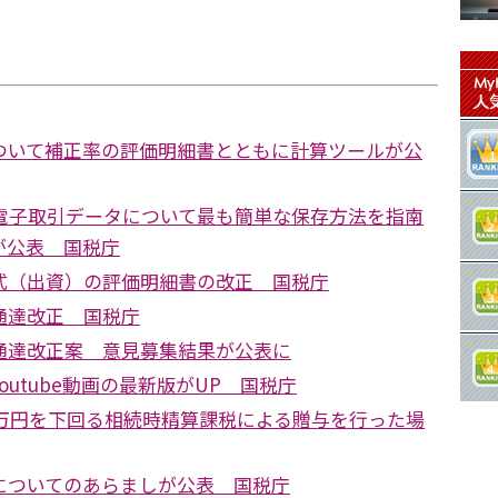
ついて補正率の評価明細書とともに計算ツールが公
の電子取引データについて最も簡単な保存方法を指南
が公表 国税庁
式（出資）の評価明細書の改正 国税庁
通達改正 国税庁
通達改正案 意見募集結果が公表に
outube動画の最新版がUP 国税庁
0万円を下回る相続時精算課税による贈与を行った場
についてのあらましが公表 国税庁