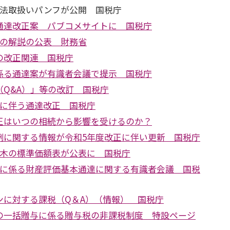
帳法取扱いパンフが公開 国税庁
通達改正案 パブコメサイトに 国税庁
正の解説の公表 財務省
の改正関連 国税庁
係る通達案が有識者会議で提示 国税庁
（Q&A）」等の改訂 国税庁
正に伴う通達改正 国税庁
正はいつの相続から影響を受けるのか？
例に関する情報が令和5年度改正に伴い更新 国税庁
立木の標準価額表が公表に 国税庁
ンに係る財産評価基本通達に関する有識者会議 国税
ンに対する課税（Q＆A）（情報） 国税庁
の一括贈与に係る贈与税の非課税制度 特設ページ