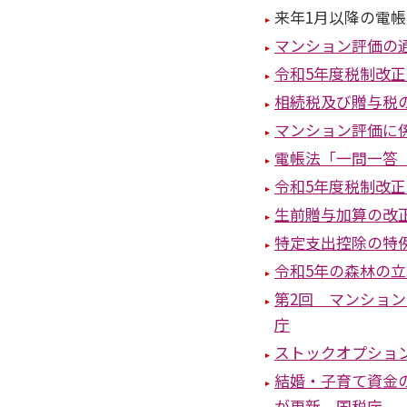
来年1月以降の電
マンション評価の
令和5年度税制改
相続税及び贈与税
マンション評価に
電帳法「一問一答
令和5年度税制改
生前贈与加算の改
特定支出控除の特
令和5年の森林の
第2回 マンショ
庁
ストックオプショ
結婚・子育て資金
が更新 国税庁