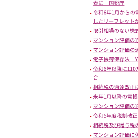
表に 国税庁
令和6年1月から
したリーフレット
取引相場のない株
マンション評価の
マンション評価の
電子帳簿保存法 Y
令和6年以降に11
合
相続税の通達改正
来年1月以降の電
マンション評価の
令和5年度税制改
相続税及び贈与税
マンション評価に