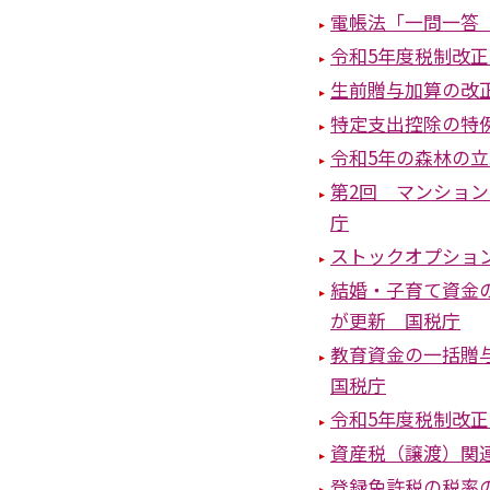
電帳法「一問一答
令和5年度税制改
生前贈与加算の改
特定支出控除の特
令和5年の森林の
第2回 マンショ
庁
ストックオプショ
結婚・子育て資金
が更新 国税庁
教育資金の一括贈
国税庁
令和5年度税制改
資産税（譲渡）関
登録免許税の税率