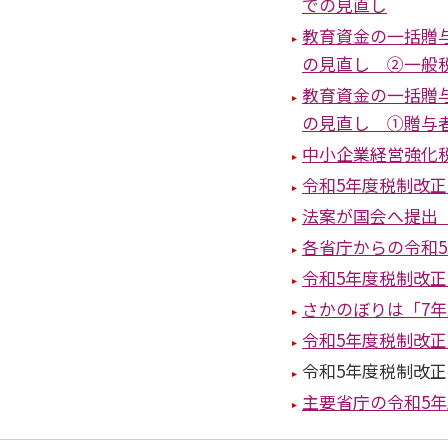
での見直し
教育資金の一括贈
の見直し ②一般
教育資金の一括贈
の見直し ①贈与
中小企業経営強化
令和5年度税制改
法案が国会へ提出
各省庁からの令和
令和5年度税制改
さかのぼりは「7
令和5年度税制改
令和5年度税制改
主要省庁の令和5