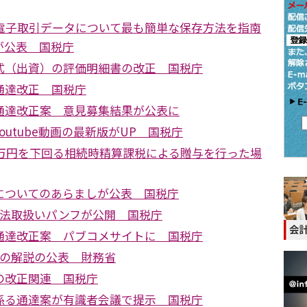
の電子取引データについて最も簡単な保存方法を指南
が公表 国税庁
式（出資）の評価明細書の改正 国税庁
通達改正 国税庁
通達改正案 意見募集結果が公表に
outube動画の最新版がUP 国税庁
0万円を下回る相続時精算課税による贈与を行った場
についてのあらましが公表 国税庁
帳法取扱いパンフが公開 国税庁
通達改正案 パブコメサイトに 国税庁
正の解説の公表 財務省
の改正関連 国税庁
係る通達案が有識者会議で提示 国税庁