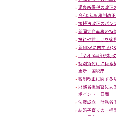
源泉所得税の改正
令和5年度税制改
電帳法改正のパン
新固定資産税の特
投資や賃上げを後
新NISAに関する
「令和5年度税制
特別貸付けに係る
更新 国税庁
税制改正に関する
財務省担当官によ
ポイント 日商
法案成立 財務省
結婚子育ての一括