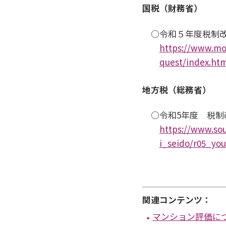
国税（財務省）
○令和５年度税制
https://www.mof
quest/index.htm
地方税（総務省）
○令和5年度 税制
https://www.sou
i_seido/r05_yo
関連コンテンツ：
マンション評価に