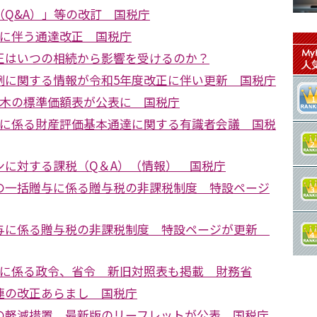
（Q&A）」等の改訂 国税庁
正に伴う通達改正 国税庁
正はいつの相続から影響を受けるのか？
例に関する情報が令和5年度改正に伴い更新 国税庁
立木の標準価額表が公表に 国税庁
ンに係る財産評価基本通達に関する有識者会議 国税
ンに対する課税（Q＆A）（情報） 国税庁
の一括贈与に係る贈与税の非課税制度 特設ページ
与に係る贈与税の非課税制度 特設ページが更新
正に係る政令、省令 新旧対照表も掲載 財務省
連の改正あらまし 国税庁
の軽減措置 最新版のリーフレットが公表 国税庁