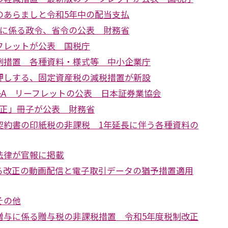
のあらましと令和5年中の配当支払
正に係る政令、省令の公表 財務省
フレットが公表 国税庁
例措置 各種資料・様式等 中小企業庁
押しする、固定資産税の減税措置が新設
Q&A リーフレットの公表 日本証券業協会
改正」冊子が公表 財務省
契約書の印紙税の非課税 1年延長に伴う各種資料の
法律が官報に掲載
る改正の動画配信と電子取引データの猶予措置適用
その他
贈与に係る贈与税の非課税措置 令和5年度税制改正