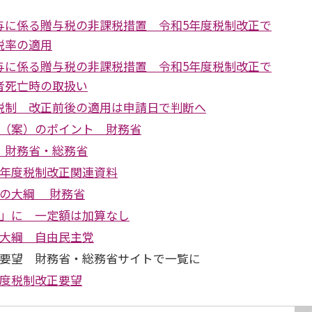
与に係る贈与税の非課税措置 令和5年度税制改正で
税率の適用
与に係る贈与税の非課税措置 令和5年度税制改正で
者死亡時の取扱い
税制 改正前後の適用は申請日で判断へ
正（案）のポイント 財務省
 財務省・総務省
5年度税制改正関連資料
正の大綱 財務省
年」に 一定額は加算なし
正大綱 自由民主党
正要望 財務省・総務省サイトで一覧に
年度税制改正要望