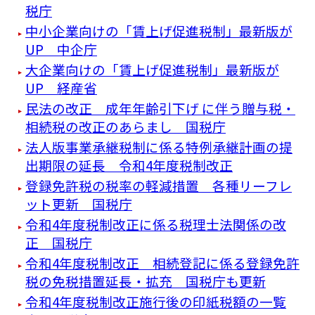
税庁
中小企業向けの「賃上げ促進税制」最新版が
UP 中企庁
大企業向けの「賃上げ促進税制」最新版が
UP 経産省
⺠法の改正 成年年齢引下げ に伴う贈与税・
相続税の改正のあらまし 国税庁
法人版事業承継税制に係る特例承継計画の提
出期限の延長 令和4年度税制改正
登録免許税の税率の軽減措置 各種リーフレ
ット更新 国税庁
令和4年度税制改正に係る税理士法関係の改
正 国税庁
令和4年度税制改正 相続登記に係る登録免許
税の免税措置延長・拡充 国税庁も更新
令和4年度税制改正施行後の印紙税額の一覧