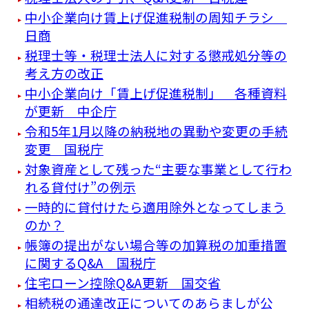
中小企業向け賃上げ促進税制の周知チラシ
日商
税理士等・税理士法人に対する懲戒処分等の
考え方の改正
中小企業向け「賃上げ促進税制」 各種資料
が更新 中企庁
令和5年1月以降の納税地の異動や変更の手続
変更 国税庁
対象資産として残った“主要な事業として行わ
れる貸付け”の例示
一時的に貸付けたら適用除外となってしまう
のか？
帳簿の提出がない場合等の加算税の加重措置
に関するQ&A 国税庁
住宅ローン控除Q&A更新 国交省
相続税の通達改正についてのあらましが公