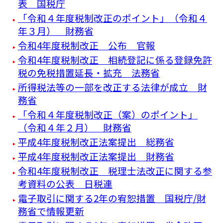
表 国税庁
「令和４年度税制改正のポイント」（令和４
年３月） 財務省
令和4年度税制改正 公布 官報
令和4年度税制改正 相続登記に係る登録免許
税の免税措置延長・拡充 法務省
所得税法等の一部を改正する法律が成立 財
務省
「令和４年度税制改正（案）のポイント」
（令和４年２月） 財務省
平成4年度税制改正法案提出 総務省
平成4年度税制改正法案提出 財務省
令和4年度税制改正 税理士法改正に関する参
考資料の公表 日税連
電子取引に関する2年の宥恕措置 国税庁/財
務省で情報更新