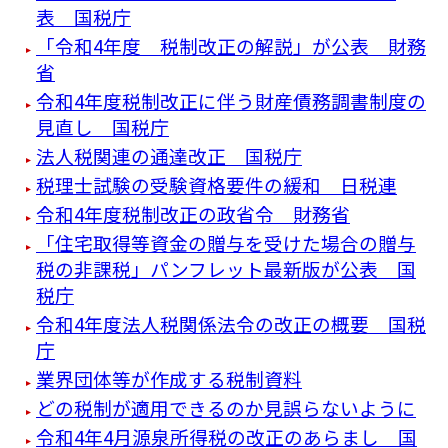
表 国税庁
「令和4年度 税制改正の解説」が公表 財務
省
令和4年度税制改正に伴う財産債務調書制度の
見直し 国税庁
法人税関連の通達改正 国税庁
税理士試験の受験資格要件の緩和 日税連
令和4年度税制改正の政省令 財務省
「住宅取得等資金の贈与を受けた場合の贈与
税の非課税」パンフレット最新版が公表 国
税庁
令和4年度法人税関係法令の改正の概要 国税
庁
業界団体等が作成する税制資料
どの税制が適用できるのか見誤らないように
令和4年4月源泉所得税の改正のあらまし 国