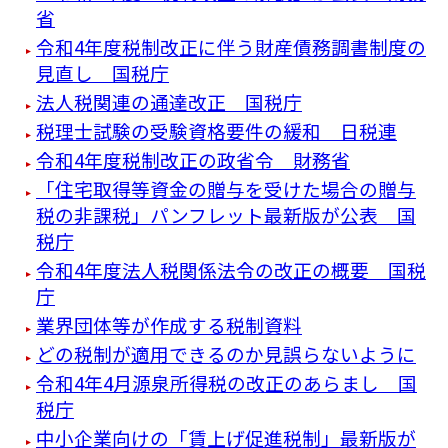
省
令和4年度税制改正に伴う財産債務調書制度の
見直し 国税庁
法人税関連の通達改正 国税庁
税理士試験の受験資格要件の緩和 日税連
令和4年度税制改正の政省令 財務省
「住宅取得等資金の贈与を受けた場合の贈与
税の非課税」パンフレット最新版が公表 国
税庁
令和4年度法人税関係法令の改正の概要 国税
庁
業界団体等が作成する税制資料
どの税制が適用できるのか見誤らないように
令和4年4月源泉所得税の改正のあらまし 国
税庁
中小企業向けの「賃上げ促進税制」最新版が