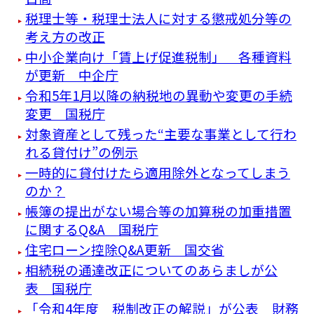
税理士等・税理士法人に対する懲戒処分等の
考え方の改正
中小企業向け「賃上げ促進税制」 各種資料
が更新 中企庁
令和5年1月以降の納税地の異動や変更の手続
変更 国税庁
対象資産として残った“主要な事業として行わ
れる貸付け”の例示
一時的に貸付けたら適用除外となってしまう
のか？
帳簿の提出がない場合等の加算税の加重措置
に関するQ&A 国税庁
住宅ローン控除Q&A更新 国交省
相続税の通達改正についてのあらましが公
表 国税庁
「令和4年度 税制改正の解説」が公表 財務