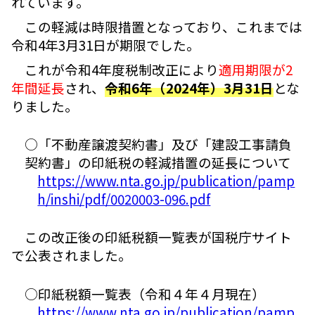
れています。
この軽減は時限措置となっており、これまでは
令和4年3月31日が期限でした。
これが令和4年度税制改正により
適用期限が2
年間延長
され、
令和6年（2024年）3月31日
とな
りました。
○「不動産譲渡契約書」及び「建設工事請負
契約書」の印紙税の軽減措置の延長について
https://www.nta.go.jp/publication/pamp
h/inshi/pdf/0020003-096.pdf
この改正後の印紙税額一覧表が国税庁サイト
で公表されました。
○印紙税額一覧表（令和４年４月現在）
https://www.nta.go.jp/publication/pamp