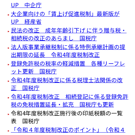
UP 中企庁
大企業向けの「賃上げ促進税制」最新版が
UP 経産省
⺠法の改正 成年年齢引下げ に伴う贈与税・
相続税の改正のあらまし 国税庁
法人版事業承継税制に係る特例承継計画の提
出期限の延長 令和4年度税制改正
登録免許税の税率の軽減措置 各種リーフレ
ット更新 国税庁
令和4年度税制改正に係る税理士法関係の改
正 国税庁
令和4年度税制改正 相続登記に係る登録免許
税の免税措置延長・拡充 国税庁も更新
令和4年度税制改正施行後の印紙税額の一覧
表 国税庁
「令和４年度税制改正のポイント」（令和４