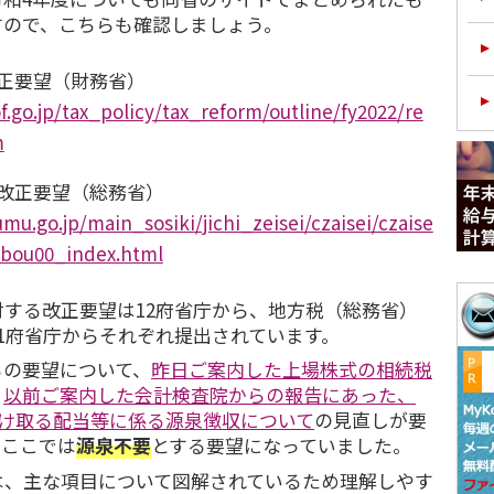
すので、こちらも確認しましょう。
正要望（財務省）
.go.jp/tax_policy/tax_reform/outline/fy2022/re
m
改正要望（総務省）
mu.go.jp/main_sosiki/jichi_zeisei/czaisei/czaise
ubou00_index.html
する改正要望は12府省庁から、地方税（総務省）
1府省庁からそれぞれ提出されています。
の要望について、
昨日ご案内した上場株式の相続税
、
以前ご案内した会計検査院からの報告にあった、
受け取る配当等に係る源泉徴収について
の見直しが要
。ここでは
源泉不要
とする要望になっていました。
、主な項目について図解されているため理解しやす