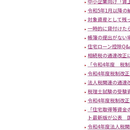
中小企業向け「賃
令和5年1月以降
対象資産として残
一時的に貸付けた
帳簿の提出がない
住宅ローン控除Q&
相続税の通達改正
「令和4年度 税
令和4年度税制改
法人税関連の通達
税理士試験の受験
令和4年度税制改
「住宅取得等資金
ト最新版が公表 
令和4年度法人税