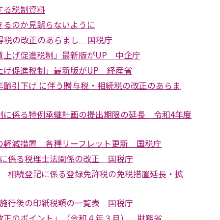
する税制資料
きるのか見誤らないように
所得税の改正のあらまし 国税庁
賃上げ促進税制」最新版がUP 中企庁
上げ促進税制」最新版がUP 経産省
年齢引下げ に伴う贈与税・相続税の改正のあらま
制に係る特例承継計画の提出期限の延長 令和4年度
の軽減措置 各種リーフレット更新 国税庁
正に係る税理士法関係の改正 国税庁
正 相続登記に係る登録免許税の免税措置延長・拡
正施行後の印紙税額の一覧表 国税庁
改正のポイント」（令和４年３月） 財務省