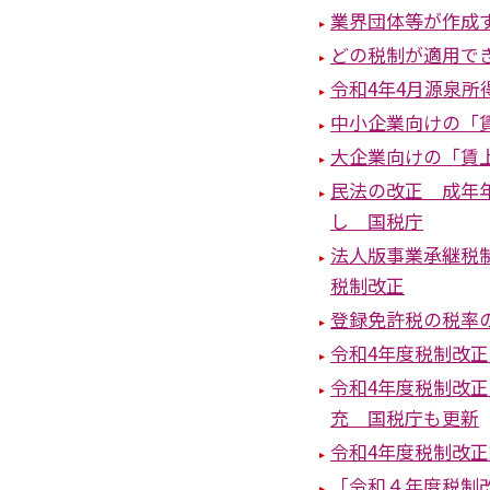
業界団体等が作成
どの税制が適用で
令和4年4月源泉
中小企業向けの「
大企業向けの「賃
⺠法の改正 成年
し 国税庁
法人版事業承継税
税制改正
登録免許税の税率
令和4年度税制改
令和4年度税制改
充 国税庁も更新
令和4年度税制改
「令和４年度税制