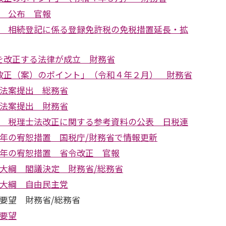
正 公布 官報
正 相続登記に係る登録免許税の免税措置延長・拡
を改正する法律が成立 財務省
改正（案）のポイント」（令和４年２月） 財務省
正法案提出 総務省
正法案提出 財務省
正 税理士法改正に関する参考資料の公表 日税連
2年の宥恕措置 国税庁/財務省で情報更新
2年の宥恕措置 省令改正 官報
正大綱 閣議決定 財務省/総務省
正大綱 自由民主党
要望 財務省/総務省
正要望