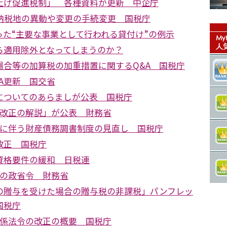
上げ促進税制」 各種資料が更新 中企庁
の納税地の異動や変更の手続変更 国税庁
った“主要な事業として行われる貸付け”の例示
ら適用除外となってしまうのか？
場合等の加算税の加重措置に関するQ&A 国税庁
A更新 国交省
についてのあらましが公表 国税庁
制改正の解説」が公表 財務省
正に伴う財産債務調書制度の見直し 国税庁
改正 国税庁
資格要件の緩和 日税連
正の政省令 財務省
の贈与を受けた場合の贈与税の非課税」パンフレッ
国税庁
関係法令の改正の概要 国税庁