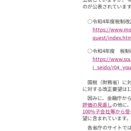
のが公表されていま
○令和4年度税制改
https://www.mof
quest/index.ht
○令和4年度 税制
https://www.sou
i_seido/r04_yo
国税（財務省）に対
に対する改正要望は1
因みに、金融庁から
評価の見直し
の他に
100％子会社等から
望に含まれています
各省庁のサイトでは