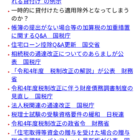
れる貸付け”の例示
一時的に貸付けたら適用除外となってしまう
のか？
帳簿の提出がない場合等の加算税の加重措置
に関するQ&A 国税庁
住宅ローン控除Q&A更新 国交省
相続税の通達改正についてのあらましが公
表 国税庁
「令和4年度 税制改正の解説」が公表 財務
省
令和4年度税制改正に伴う財産債務調書制度の
見直し 国税庁
法人税関連の通達改正 国税庁
税理士試験の受験資格要件の緩和 日税連
令和4年度税制改正の政省令 財務省
「住宅取得等資金の贈与を受けた場合の贈与