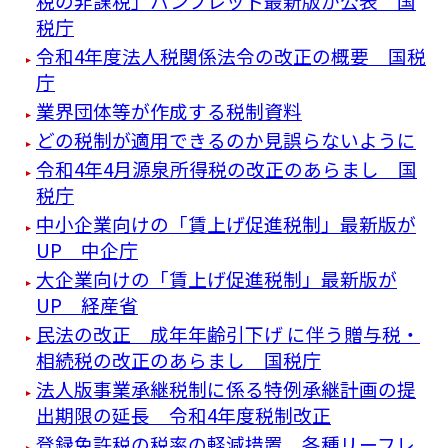
税の非課税」パンフレット最新版が公表 国
税庁
令和4年度法人税関係法令の改正の概要 国税
庁
業界団体等が作成する税制資料
どの税制が適用できるのか見誤らないように
令和4年4月源泉所得税の改正のあらまし 国
税庁
中小企業向けの「賃上げ促進税制」最新版が
UP 中企庁
大企業向けの「賃上げ促進税制」最新版が
UP 経産省
⺠法の改正 成年年齢引下げ に伴う贈与税・
相続税の改正のあらまし 国税庁
法人版事業承継税制に係る特例承継計画の提
出期限の延長 令和4年度税制改正
登録免許税の税率の軽減措置 各種リーフレ