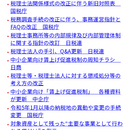
税理士法関係様式の改正に伴う新旧対照表
国税庁
税務調査手続の改正に伴う、事務運営指針と
FAQの改正 国税庁
税理士事務所等の内部規律及び内部管理体制
に関する指針の改訂 日税連
税理士法人の手引、Q&A更新 日税連
中小企業向け賃上げ促進税制の周知チラシ
日商
税理士等・税理士法人に対する懲戒処分等の
考え方の改正
中小企業向け「賃上げ促進税制」 各種資料
が更新 中企庁
令和5年1月以降の納税地の異動や変更の手続
変更 国税庁
対象資産として残った“主要な事業として行わ