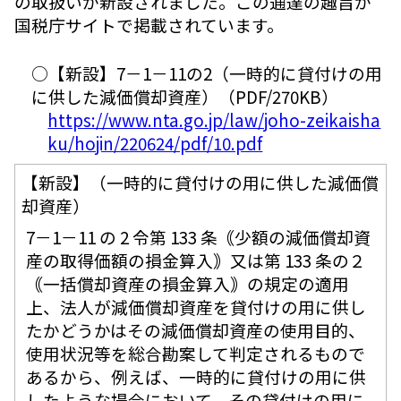
の取扱いが新設されました。この通達の趣旨が
国税庁サイトで掲載されています。
○【新設】7－1－11の2（一時的に貸付けの用
に供した減価償却資産）（PDF/270KB）
https://www.nta.go.jp/law/joho-zeikaisha
ku/hojin/220624/pdf/10.pdf
【新設】（一時的に貸付けの用に供した減価償
却資産）
7－1－11 の 2 令第 133 条｟少額の減価償却資
産の取得価額の損金算入｠又は第 133 条の２
｟一括償却資産の損金算入｠の規定の適用
上、法人が減価償却資産を貸付けの用に供し
たかどうかはその減価償却資産の使用目的、
使用状況等を総合勘案して判定されるもので
あるから、例えば、一時的に貸付けの用に供
したような場合において、その貸付けの用に