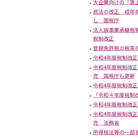
大企業向けの「賃
⺠法の改正 成年
し 国税庁
法人版事業承継税
税制改正
登録免許税の税率
令和4年度税制改
令和4年度税制改
充 国税庁も更新
令和4年度税制改
「令和４年度税制
令和4年度税制改
令和4年度税制改
充 法務省
所得税法等の一部