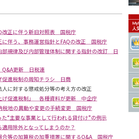
の改正に伴う新旧対照表 国税庁
正に伴う、事務運営指針とFAQの改正 国税庁
内部規律及び内部管理体制に関する指針の改訂 日
Q&A更新 日税連
げ促進税制の周知チラシ 日商
法人に対する懲戒処分等の考え方の改正
上げ促進税制」 各種資料が更新 中企庁
の納税地の異動や変更の手続変更 国税庁
った“主要な事業として行われる貸付け”の例示
ら適用除外となってしまうのか？
場合等の加算税の加重措置に関するQ&A 国税庁