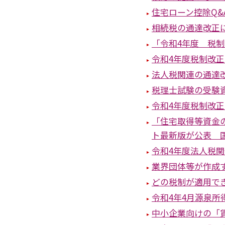
住宅ローン控除Q&
相続税の通達改正
「令和4年度 税
令和4年度税制改
法人税関連の通達
税理士試験の受験
令和4年度税制改
「住宅取得等資金
ト最新版が公表 
令和4年度法人税
業界団体等が作成
どの税制が適用で
令和4年4月源泉
中小企業向けの「