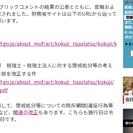
パブリックコメントの結果の公表とともに、官報およ
されました。財務省サイトは以下のURLから辿って
思います。
.go.jp/about_mof/act/kokuji_tsuutatsu/kokuji/k
号 税理士・税理士法人に対する懲戒処分等の考え
一部を改正する件
.go.jp/about_mof/act/kokuji_tsuutatsu/kokuji/
pdf
して、懲戒処分等についての除斥期間(違反行為等
など、
関連の改正
もあります。こちらも施行日は令
1日です。