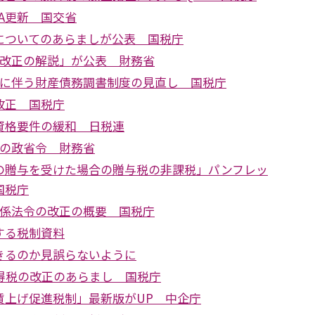
A更新 国交省
についてのあらましが公表 国税庁
制改正の解説」が公表 財務省
正に伴う財産債務調書制度の見直し 国税庁
改正 国税庁
資格要件の緩和 日税連
正の政省令 財務省
の贈与を受けた場合の贈与税の非課税」パンフレッ
国税庁
関係法令の改正の概要 国税庁
する税制資料
きるのか見誤らないように
所得税の改正のあらまし 国税庁
賃上げ促進税制」最新版がUP 中企庁