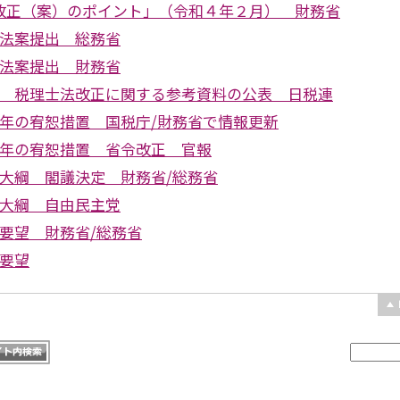
改正（案）のポイント」（令和４年２月） 財務省
正法案提出 総務省
正法案提出 財務省
正 税理士法改正に関する参考資料の公表 日税連
2年の宥恕措置 国税庁/財務省で情報更新
2年の宥恕措置 省令改正 官報
正大綱 閣議決定 財務省/総務省
正大綱 自由民主党
要望 財務省/総務省
正要望