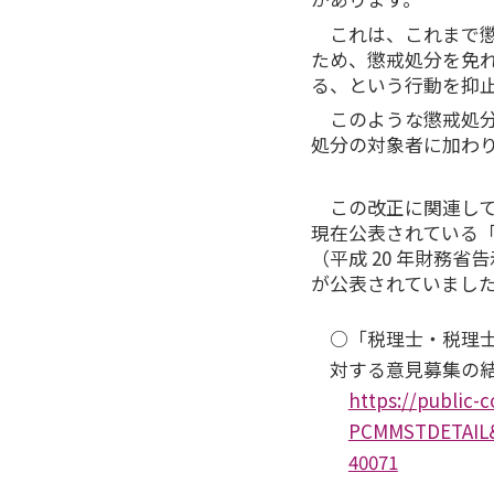
これは、これまで
ため、懲戒処分を免
る、という行動を抑
このような懲戒処
処分の対象者に加わ
この改正に関連して
現在公表されている
（平成 20 年財務省
が公表されていまし
○「税理士・税理
対する意見募集の
https://public-
PCMMSTDETAIL
40071