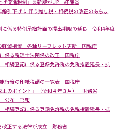
上げ促進税制」最新版がUP 経産省
年齢引下げ に伴う贈与税・相続税の改正のあらま
制に係る特例承継計画の提出期限の延長 令和4年度
の軽減措置 各種リーフレット更新 国税庁
正に係る税理士法関係の改正 国税庁
正 相続登記に係る登録免許税の免税措置延長・拡
正施行後の印紙税額の一覧表 国税庁
改正のポイント」（令和４年３月） 財務省
正 公布 官報
正 相続登記に係る登録免許税の免税措置延長・拡
を改正する法律が成立 財務省