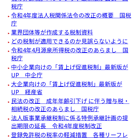
税庁
令和4年度法人税関係法令の改正の概要 国税
庁
業界団体等が作成する税制資料
どの税制が適用できるのか見誤らないように
令和4年4月源泉所得税の改正のあらまし 国
税庁
中小企業向けの「賃上げ促進税制」最新版が
UP 中企庁
大企業向けの「賃上げ促進税制」最新版が
UP 経産省
⺠法の改正 成年年齢引下げ に伴う贈与税・
相続税の改正のあらまし 国税庁
法人版事業承継税制に係る特例承継計画の提
出期限の延長 令和4年度税制改正
登録免許税の税率の軽減措置 各種リーフレ