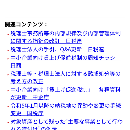
関連コンテンツ：
税理士事務所等の内部規律及び内部管理体制
に関する指針の改訂 日税連
税理士法人の手引、Q&A更新 日税連
中小企業向け賃上げ促進税制の周知チラシ
日商
税理士等・税理士法人に対する懲戒処分等の
考え方の改正
中小企業向け「賃上げ促進税制」 各種資料
が更新 中企庁
令和5年1月以降の納税地の異動や変更の手続
変更 国税庁
対象資産として残った“主要な事業として行わ
れる貸付け”の例示