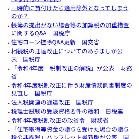
一時的に貸付けたら適用除外となってしまう
のか？
帳簿の提出がない場合等の加算税の加重措置
に関するQ&A 国税庁
住宅ローン控除Q&A更新 国交省
相続税の通達改正についてのあらましが公
表 国税庁
「令和4年度 税制改正の解説」が公表 財務
省
令和4年度税制改正に伴う財産債務調書制度の
見直し 国税庁
法人税関連の通達改正 国税庁
税理士試験の受験資格要件の緩和 日税連
令和4年度税制改正の政省令 財務省
「住宅取得等資金の贈与を受けた場合の贈与
税の非課税」パンフレット最新版が公表 国