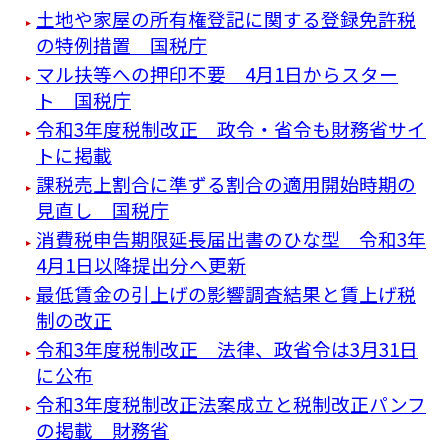
土地や家屋の所有権登記に関する登録免許税
の特例措置 国税庁
マル扶等への押印不要 4月1日からスター
ト 国税庁
令和3年度税制改正 政令・省令も財務省サイ
トに掲載
課税売上割合に準ずる割合の適用開始時期の
見直し 国税庁
消費税申告期限延長届出書のひな型 令和3年
4月1日以降提出分へ更新
最低賃金の引上げの影響調査結果と賃上げ税
制の改正
令和3年度税制改正 法律、政省令は3月31日
に公布
令和3年度税制改正法案成立と税制改正パンフ
の掲載 財務省