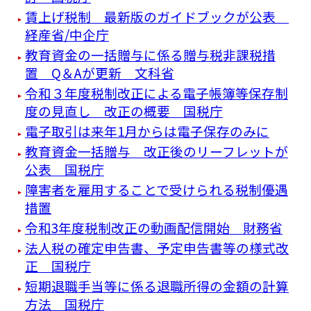
賃上げ税制 最新版のガイドブックが公表
経産省/中企庁
教育資金の一括贈与に係る贈与税非課税措
置 Q＆Aが更新 文科省
令和３年度税制改正による電子帳簿等保存制
度の見直し 改正の概要 国税庁
電子取引は来年1月からは電子保存のみに
教育資金一括贈与 改正後のリーフレットが
公表 国税庁
障害者を雇用することで受けられる税制優遇
措置
令和3年度税制改正の動画配信開始 財務省
法人税の確定申告書、予定申告書等の様式改
正 国税庁
短期退職手当等に係る退職所得の金額の計算
方法 国税庁