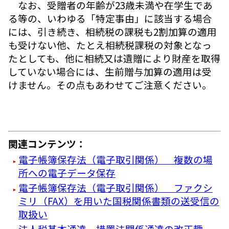
なお、受贈者の年齢が23歳未満や在学生であ
る等の、いわゆる「特定事由」に該当する場合
には、引き続き、相続税の課税も2割加算の適用
も受けない他、たとえ相続税課税の対象となっ
たとしても、他に相続又は遺贈により財産を取得
していない場合には、生前贈与加算の適用は受
けません。その点もあわせてご注意ください。
関連コンテンツ：
電子帳簿保存法（電子取引関係） 複数の場
所への電子データ保存
電子帳簿保存法（電子取引関係） ファクシ
ミリ（FAX）を用いた国税関係書類の送受信の
取扱い
法人税基本通達、措置法関係通達の改正趣