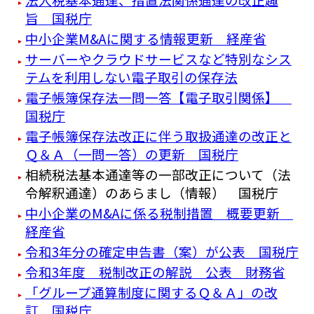
旨 国税庁
中小企業M&Aに関する情報更新 経産省
サーバーやクラウドサービスなど特別なシス
テムを利用しない電子取引の保存法
電子帳簿保存法一問一答【電子取引関係】
国税庁
電子帳簿保存法改正に伴う取扱通達の改正と
Ｑ＆Ａ（一問一答）の更新 国税庁
相続税法基本通達等の一部改正について（法
令解釈通達）のあらまし（情報） 国税庁
中小企業のM&Aに係る税制措置 概要更新
経産省
令和3年分の確定申告書（案）が公表 国税庁
令和3年度 税制改正の解説 公表 財務省
「グループ通算制度に関するＱ＆Ａ」の改
訂 国税庁