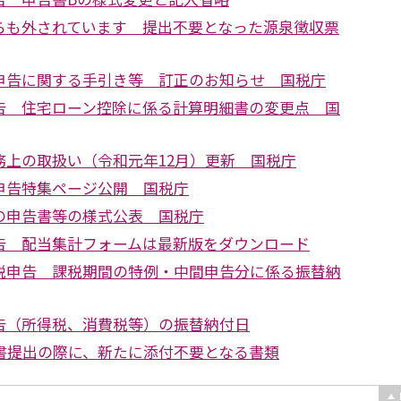
らも外されています 提出不要となった源泉徴収票
申告に関する手引き等 訂正のお知らせ 国税庁
告 住宅ローン控除に係る計算明細書の変更点 国
務上の取扱い（令和元年12月）更新 国税庁
申告特集ページ公開 国税庁
の申告書等の様式公表 国税庁
告 配当集計フォームは最新版をダウンロード
税申告 課税期間の特例・中間申告分に係る振替納
告（所得税、消費税等）の振替納付日
告書提出の際に、新たに添付不要となる書類