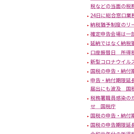
税などの当面の税
24日に総合窓口
納税猶予制度のリ
確定申告会場は一
延納ではなく納税
口座振替日 所得税
新型コロナウイル
国税の申告・納付
申告・納付期限延
届出にも波及 国
税務署職員感染の
せ 国税庁
国税の申告・納付
国税の申告期限延
令和元年分の所得