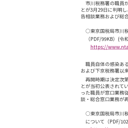
市川税務署の職員が
とが3月29日に判明し
告相談業務および総
○東京国税局市川
（PDF/99KB）(令
https://www.nta
職員自体の感染ある
および下京税務署以
再開時期は決定次第
とが当初公表されて
った職員が窓口業務
談・総合窓口業務が
○東京国税局市川
について（PDF/102