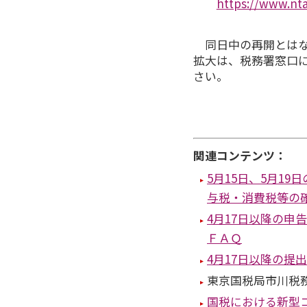
https://www.nta
同日中の再開とはな
拡大は、税務署窓口
さい。
関連コンテンツ：
5月15日、5月1
与税・消費税等の
4月17日以降の
ＦＡＱ
4月17日以降の提
東京国税局市川税
国税における新型