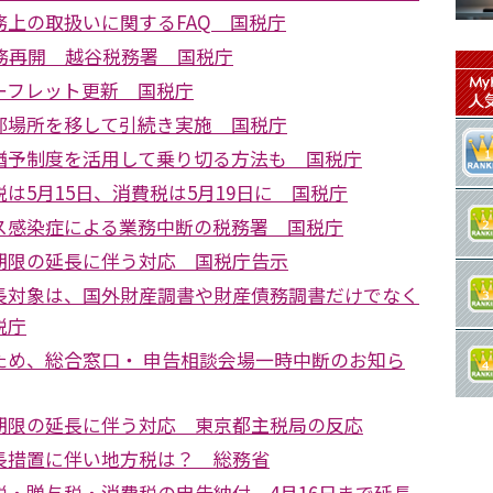
務上の取扱いに関するFAQ 国税庁
業務再開 越谷税務署 国税庁
ーフレット更新 国税庁
部場所を移して引続き実施 国税庁
猶予制度を活用して乗り切る方法も 国税庁
は5月15日、消費税は5月19日に 国税庁
ス感染症による業務中断の税務署 国税庁
期限の延長に伴う対応 国税庁告示
長対象は、国外財産調書や財産債務調書だけでなく
税庁
ため、総合窓口・ 申告相談会場一時中断のお知ら
期限の延長に伴う対応 東京都主税局の反応
長措置に伴い地方税は？ 総務省
税・贈与税・消費税の申告納付 4月16日まで延長