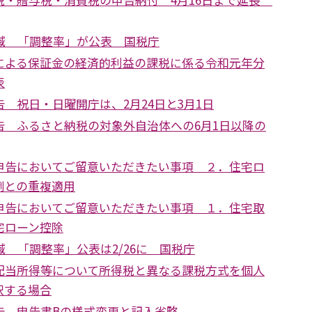
地域 「調整率」が公表 国税庁
による保証金の経済的利益の課税に係る令和元年分
表
 祝日・日曜開庁は、2月24日と3月1日
告 ふるさと納税の対象外自治体への6月1日以降の
申告においてご留意いただきたい事項 ２．住宅ロ
例との重複適用
申告においてご留意いただきたい事項 １．住宅取
宅ローン控除
域 「調整率」公表は2/26に 国税庁
配当所得等について所得税と異なる課税方式を個人
択する場合
告 申告書Bの様式変更と記入省略