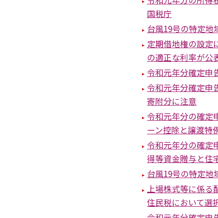
国税庁
台風19号の特定
定期借地権の設定
の適正な利率が公
令和元年分確定申告
令和元年分確定申
寄附分に注意
令和元年分の確定
ーン控除と譲渡特
令和元年分の確定
得等資金贈与と住
台風19号の特定地
上場株式等に係る
住民税において選
令和元年分確定申