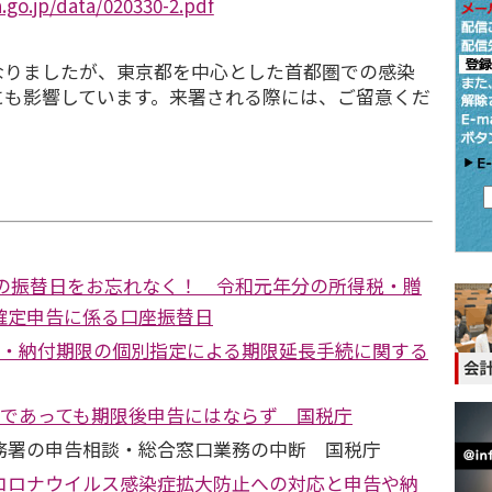
.go.jp/data/020330-2.pdf
りましたが、東京都を中心とした首都圏での感染
にも影響しています。来署される際には、ご留意くだ
9日の振替日をお忘れなく！ 令和元年分の所得税・贈
確定申告に係る口座振替日
申告・納付期限の個別指定による期限延長手続に関する
出であっても期限後申告にはならず 国税庁
務署の申告相談・総合窓口業務の中断 国税庁
コロナウイルス感染症拡大防止への対応と申告や納